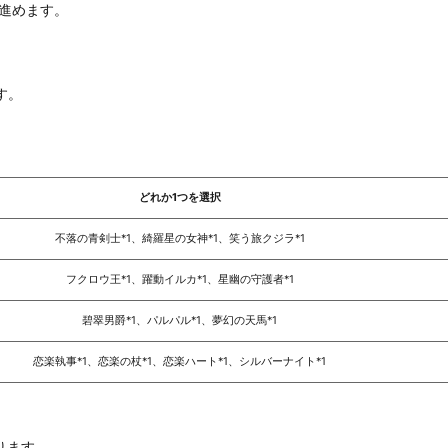
進めます。
す。
どれか1つを選択
不落の青剣士*1、綺羅星の女神*1、笑う旅クジラ*1
フクロウ王*1、躍動イルカ*1、星幽の守護者*1
碧翠男爵*1、パルパル*1、夢幻の天馬*1
恋楽執事*1、恋楽の杖*1、恋楽ハート*1、シルバーナイト*1
ります。