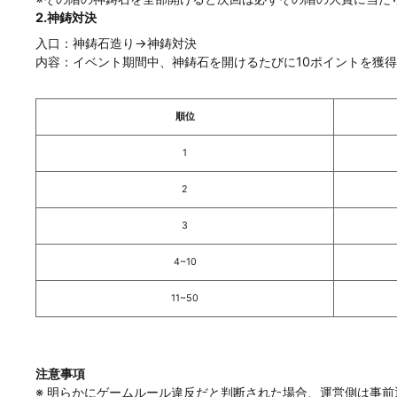
2.神鋳対決
入口：神鋳石造り
→神鋳対決
内容：イベント期間中、神鋳石を開けるたびに10ポイントを獲
順位
1
2
3
4~10
11~50
注意事項
※ 明らかにゲームルール違反だと判断された場合、運営側は事