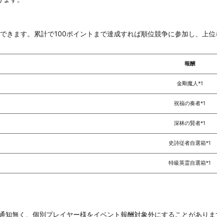
得できます。累計で100ポイントまで達成すれば順位競争に参加し、上
報酬
金剛魔人*1
祝福の奏者*1
深林の賢者*1
史詩従者自選箱*1
特級英霊自選箱*1
前通知無く、個別プレイヤー様をイベント報酬対象外にすることがありま