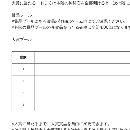
大賞に当たる、もしくは本階の神鋳石を全部開けると、次の階に
賞品プール
※賞品プールにある賞品の詳細はゲーム内にてご確認ください。
※各階の賞品プールの各賞品を当たる確率は全部4.00%になりま
大賞プール
階数
1
2
3
4
※大賞に当たるまで、大賞賞品を自由に変更できます。
※その階の神鋳石を全部開けると次回は必ずその階の大賞に当た