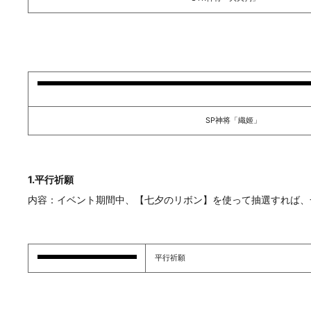
SP神将「織姬」
1.平行祈願
内容：イベント期間中、【七夕のリボン】を使って抽選すれば、
平行祈願