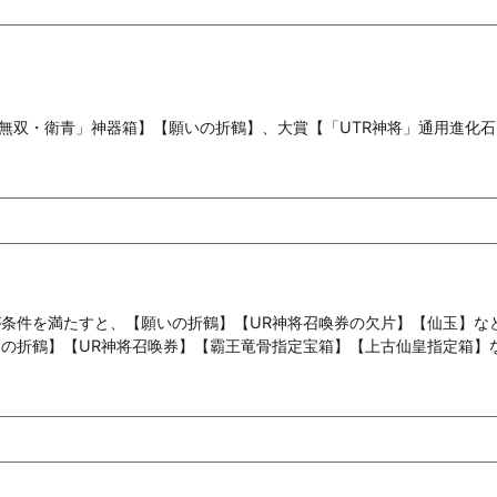
無双・衛青」神器箱】【願いの折鶴】、大賞【「UTR神将」通用進化
が条件を満たすと、【願いの折鶴】【UR神将召喚券の欠片】【仙玉】な
いの折鶴】【UR神将召唤券】【霸王竜骨指定宝箱】【上古仙皇指定箱】