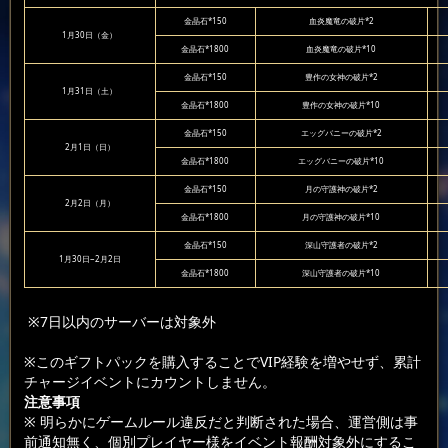
金晶石*150
血炎魔竜の破片*2
1月30日（金）
金晶石*1800
血炎魔竜の破片*10
金晶石*150
豊作の女神の破片*2
1月31日（土）
金晶石*1800
豊作の女神の破片*10
金晶石*150
エッグバニーの破片*2
2月1日（日）
金晶石*1800
エッグバニーの破片*10
金晶石*150
月の守護神の破片*2
2月2日（月）
金晶石*1800
月の守護神の破片*10
金晶石*150
深山守護者の破片*2
1月30日~2月2日
金晶石*1800
深山守護者の破片*10
※7日以内のサーバーは対象外
※このギフトパックを購入することでVIP経験を増やせず、累計
チャージイベントにカウントしません。
注意事項
※ 明らかにゲームルール違反だと判断された場合、運営側は事
前通知無く、個別プレイヤー様をイベント報酬対象外にするこ