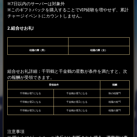
※7日以内のサーバーは対象外
※このギフトパックを購入することでVIP経験を増やせず、累計
チャージイベントにカウントしません。
2.組合せお礼!
枯陽の輝（男）
枯陽の輝（女）
組合せお礼詳細：千羽鶴と千金鶴の星数が条件を満たすと、次
の報酬が受領できます。
受領条件
报酬
千羽鶴が星1になる
千金鶴が星1になる
秋の枯陽*1
千羽鶴が星2になる
千金鶴が星2になる
枯陽の杖*1
千羽鶴が星3になる
千金鶴が星3になる
枯陽の翼*1
注意事項