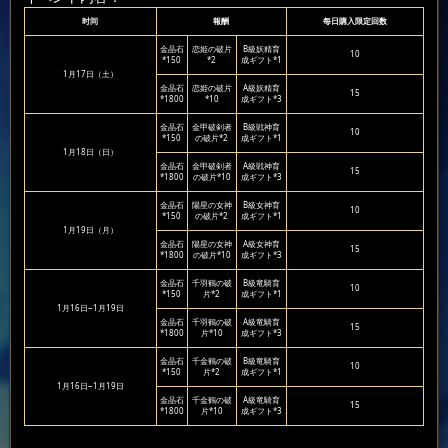
时间
報酬
每日購入限定回数
金晶石
恋姫の破片
B級妖精育
10
*150
*2
成ギフト*1
1月17日（土）
金晶石
恋姫の破片
A級妖精育
15
*1800
*10
成ギフト*3
金晶石
金甲破剣者
B級戦神育
10
*150
の破片*2
成ギフト*1
1月18日（日）
金晶石
金甲破剣者
A級戦神育
15
*1800
の破片*10
成ギフト*3
金晶石
陽星の女神
B級女神育
10
*150
の破片*2
成ギフト*1
1月19日（月）
金晶石
陽星の女神
A級女神育
15
*1800
の破片*10
成ギフト*3
金晶石
千羽鶴の破
B級竜騎育
10
*150
片*2
成ギフト*1
1月16日~1月19日
金晶石
千羽鶴の破
A級竜騎育
15
*1800
片*10
成ギフト*3
金晶石
千金鶴の破
B級竜騎育
10
*150
片*2
成ギフト*1
1月16日~1月19日
金晶石
千金鶴の破
A級竜騎育
15
*1800
片*10
成ギフト*3