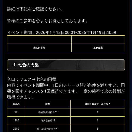
詳細は下記をご確認ください。
皆様のご参加を心よりお待ちしております。
イベント期間：2026年1月13日00:01-2026年1月19日23:59
癒しの霊熊
暮光棘竜
1. 七色の円盤
入口：フェス
→七色の円盤
内容：イベント期間中、1日のチャージ額が条件を満たすと、円
盤を回すチャンスを1回獲得できます。一定の確率で次の報酬が
獲得できます。
金晶石
報酬
何回目賞金プールに投入
500
初級試練通行券*5
1
1200
侍从召唤币*5
1
2200
癒しの霊熊の破片*1
3