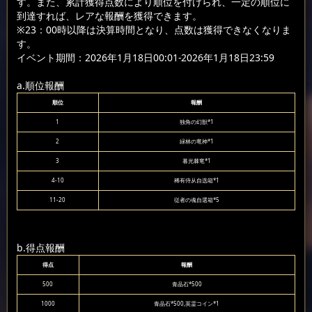
す。また、累計獲得点数により順位を付けられ、一定の順位に
到達すれば、レアな報酬を獲得できます。
※23：00時以降は決算時間となり、点数は獲得できなくなりま
す。
イベント期間：2026年1月18日00:01-2026年1月18日23:59
a.順位報酬
順位
報酬
1
独角の幻獣*1
2
緑林の竜神*1
3
暮光棘竜*1
4-10
稀有侍从自选箱*1
11-20
従者の魂自選箱*5
b.得点報酬
得点
報酬
500
青晶石*500
1000
青晶石*500,英霊コイン*1