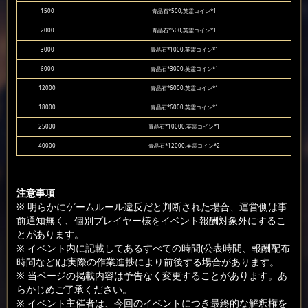
1500
青晶石*500,英霊コイン*1
2000
青晶石*500,英霊コイン*1
3000
青晶石*1000,英霊コイン*1
6000
青晶石*3000,英霊コイン*1
12000
青晶石*6000,英霊コイン*1
18000
青晶石*6000,英霊コイン*1
25000
青晶石*10000,英霊コイン*1
40000
青晶石*12000,英霊コイン*2
注意事項
※ 明らかにゲームルール違反だと判断された場合、運営側は事
前通知無く、個別プレイヤー様をイベント報酬対象外にするこ
とがあります。
※ イベント内に記載してあるすべての時間(公表時間、報酬配布
時間など)は実際の作業進捗により前後する場合があります。
※ 当ページの掲載内容は予告なく変更することがあります。あ
らかじめご了承ください。
※ イベント主催者は、今回のイベントにつき最終的な解釈権を