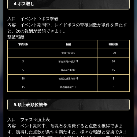
4.ボス殺し
入口：イベント
→ボス撃破
内容：イベント期間中、レイドボスの撃破回数が条件を満たす
と、次の報酬が受領できます。
撃破報酬
撃破回数
報酬
報酬回数
1
黄金*10000
100
3
暮光棘竜の破片*1
30
5
青晶石*3000
15
10
初級試練通行券*1
5
15
武器昇格石*10
5
5.頂上表順位競争
入口：フェス
→頂上表
内容：ベント期間中、竜魂石を消費すると点数を獲得できま
す。獲得した点数が条件を満たすと、様々な報酬と交換できま