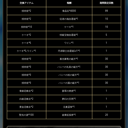
交換アイテム
報酬
期間限定回数
招待状*2
青晶石*4000
99
招待状*2
従者の魂自選箱*1
10
招待状*10
ケーキ*1
10
ケーキ*2
特級宝物自選箱*1
5
ケーキ*5
ワイン*1
1
ケーキ*5,ワイン*1
円卓騎士自選箱Lv1*1
1
招待状*3
暮光棘竜の破片*1
30
招待状*3
バニーの礼装の破片*1
30
招待状*3
バニーの杖の破片*1
30
招待状*3
バニーの翼の破片*1
30
青銅召喚令*2
蒼翠の神虎*1
1
白銀召喚令*2
夢幻の天馬*1
1
黄金召喚令*2
元素霊珠*1
1
聖光の源*100
倉庫拡張券*1
20