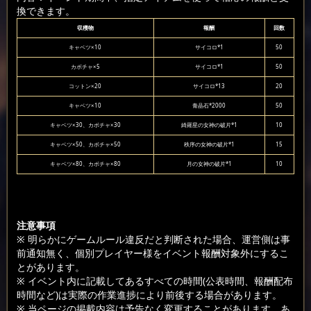
換できます。
収穫物
報酬
回数
キャベツ×10
サイコロ*1
50
カボチャ×5
サイコロ*1
50
コットン×20
サイコロ*13
20
キャベツ×10
青晶石*2000
50
キャベツ×30、カボチャ×30
綺羅星の女神の破片*1
10
キャベツ×50、カボチャ×50
秩序の女神の破片*1
15
キャベツ×80、カボチャ×80
月の女神の破片*1
10
注意事項
※ 明らかにゲームルール違反だと判断された場合、運営側は事
前通知無く、個別プレイヤー様をイベント報酬対象外にするこ
とがあります。
※ イベント内に記載してあるすべての時間(公表時間、報酬配布
時間など)は実際の作業進捗により前後する場合があります。
※ 当ページの掲載内容は予告なく変更することがあります。あ