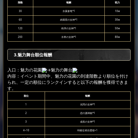
階数
報酬
戦力
30
氷翼蒼竜*1
10w
60
綺羅星の女神*1
30w
120
秩序の女神*1
50w
200
氷寒の女神*1
80w
3.魅力舞台順位報酬
入口：魅力の花園
→魅力の舞台
内容：イベント期間中、魅力の花園の到達階数より順位を付け
られ、一定の順位にランクインすると以下の報酬を獲得できま
す。
順位
報酬
1
光閃の女神*1
2
恋の護神姫*1
3
成長の女神*1
4~10
特級従者自選箱×1