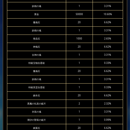
妖精の魂
1
3.31%
黄金
50000
10.60%
魔魂石
20
6.62%
妖精の魂
1
3.31%
青晶石
1000
2.65%
神魂石
20
6.62%
女神の魂
1
3.31%
特級宝物自選箱
1
0.33%
魔魂石
20
6.62%
妖精の魂
1
3.31%
特級英霊自選箱
1
0.33%
錬衣石
20
6.62%
悪魔の礼装の破片
2
2.32%
衣装の魂
1
3.31%
潮汐の聖装の破片
1
0.99%
錬翼石
20
6.62%