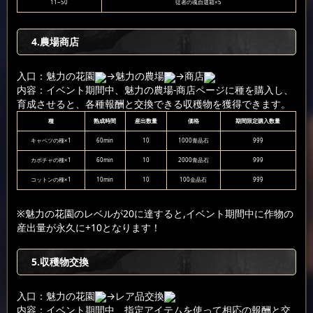
11~50
従者の魂自選箱×5
4.農場商店
入口：魅力の花園
→魅力の農場
→商店
内容：イベント期間中、魅力の農場-商店ページに種を購入し、
育成させると、各種報酬と交換できる収穫物を獲得できます。
種
熟成時間
産出数量
価格
期間限定購入数量
キャベツの種×1
60min
10
1000青晶石
999
カボチャの種×1
60min
10
2000青晶石
999
コットンの種×1
10min
10
100金晶石
999
※魅力の花園のレベルが20に達すると,イベント期間中に作物の
産出量が永久に+10となります！
5.収穫物交換
入口：魅力の花園
→レア品交換
内容：イベント期間中、指定アイテムを使って相応の報酬と交