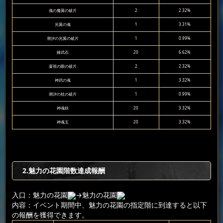
魂の魔翼の破片
2
2.32%
光翼の魂
1
3.31%
潮汐の光翼の破片
1
0.99%
錬武石
20
6.62%
凝視の眼の破片
2
2.32%
神武の魂
1
3.32%
潮汐の杖の破片
1
0.99%
神魂鉄
20
3.32%
神魂玉
20
3.32%
2.魅力の花園階数達成報酬
入口：魅力の花園
→魅力の花園
内容：イベント期間中、魅力の花園の指定階に到達すると以下
の報酬を獲得できます。