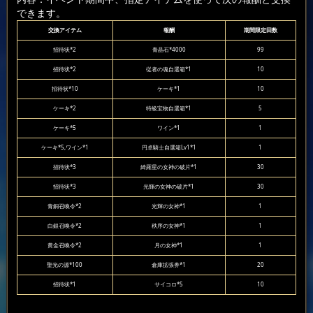
できます。
交換アイテム
報酬
期間限定回数
招待状*2
青晶石*4000
99
招待状*2
従者の魂自選箱*1
10
招待状*10
ケーキ*1
10
ケーキ*2
特級宝物自選箱*1
5
ケーキ*5
ワイン*1
1
ケーキ*5,ワイン*1
円卓騎士自選箱Lv1*1
1
招待状*3
綺羅星の女神の破片*1
30
招待状*3
光輝の女神の破片*1
30
青銅召喚令*2
光輝の女神*1
1
白銀召喚令*2
秩序の女神*1
1
黄金召喚令*2
月の女神*1
1
聖光の源*100
倉庫拡張券*1
20
招待状*1
サイコロ*5
10