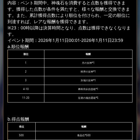
内容：ベント期間中、神魂石を消費すると点数を獲得できま
す。獲得した点数が条件を満たすと、様々な報酬と交換できま
す。また、累計獲得点数により順位を付けられ、一定の順位に
到達すれば、レアな報酬を獲得できます。
※23：00時以降は決算時間となり、点数は獲得できなくなりま
す。
イベント期間：2026年1月11日00:01-2026年1月11日23:59
a.順位報酬
順位
報酬
1
月の女神*1
2
秩序の女神*1
3
氷域の女神*1
4-10
稀有侍从自选箱*1
11-20
従者の魂自選箱*5
b.得点報酬
得点
報酬
500
青晶石*500