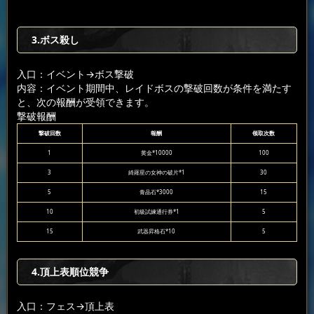
3.ボス殺し
入口：イベント
→ボス撃破
内容：イベント期間中、レイドボスの撃破回数が条件を満たす
と、次の報酬が受領できます。
撃破報酬
撃破回数
報酬
领取次数
1
黄金*10000
100
3
綺羅星の女神の破片*1
30
5
青晶石*3000
15
10
初級試練通行券*1
5
15
武器昇格石*10
5
4.頂上表順位競争
入口：フェス
→頂上表