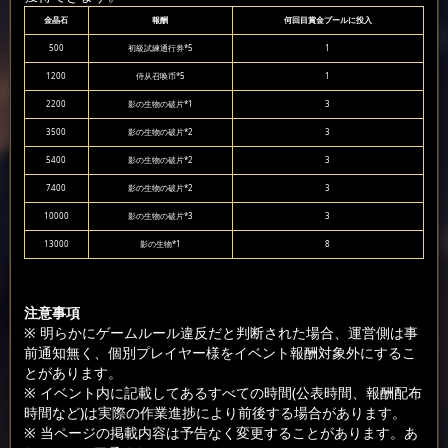
金晶石
報酬
何回目賞金プールに投入
500
初級試練通行券*5
1
1200
侍从召唤币*5
1
2200
影の生物の破片*1
3
3500
影の生物の破片*2
3
5400
影の生物の破片*2
3
7400
影の生物の破片*2
3
10000
影の生物の破片*3
3
13000
影の生物*1
8
注意事項
※ 明らかにゲームルール違反だと判断された場合、運営側は事
前通知無く、個別プレイヤー様をイベント報酬対象外にするこ
とがあります。
※ イベント内に記載してあるすべての時間(公表時間、報酬配布
時間など)は実際の作業進捗により前後する場合があります。
※ 当ページの掲載内容は予告なく変更することがあります。あ