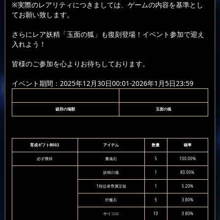
※実際のレアリティにつきましては、ゲームの内容を基準とし
てお願い致します。
さらにレア妖精「玉面の狐」も復刻登場！イベント参加で迎え
入れよう！
皆様のご参加を心よりお待ちしております。
イベント期間：2025年12月30日00:01-2026年1月5日23:59
破邪の瑞獣
玉面の狐
育成ギフトB002
アイテム
数量
確率
必ず獲得
魔魂石
5
100.00%
妖精の魂
1
80.00%
1段従者専属宝箱
1
5.20%
狩魔石
5
3.80%
サイコロ
10
3.80%