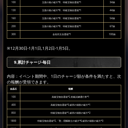
100
玉面の狐の破片*8、特級宝物自選箱*1
34抽
130
玉面の狐の破片*8、特級宝物自選箱*1
44抽
160
玉面の狐の破片*8、特級宝物自選箱*1
54抽
200
玉面の狐の破片*8、特級宝物自選箱*1
67抽
300
金色符文自選箱*1
100抽
※12月30日-1月1日,1月2日-1月5日。
9
.累計チャージ-毎日
内容：イベント期間中、1日のチャージ額が条件を満たすと、次
の報酬が受領できます。
金晶石
報酬
100
高級宝物自選箱*2,初級試練通行券*1
400
高級宝物自選箱*3,破邪の瑞獣の破片*1
850
特級宝物自選箱*1,破邪の瑞獣の破片*2
1800
特級宝物自選箱*2,「聖」隠蝶騎士の破片*6,破邪の瑞獣の破片*3