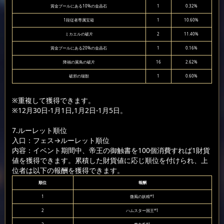
賞金プールにある10%の金晶石
1
0.32%
1段従者専属宝箱
1
10.60%
ミカエルの破片
2
11.40%
賞金プールにある20%の金晶石
1
0.16%
降福の翼鳥の破片
16
2.62%
破邪の瑞獣
1
0.60%
※重複して獲得できます。
※12月30日-1月1日,1月2日-1月5日。
7.ルーレット順位
入口：フェス
→ルーレット順位
内容：イベント期間中、帝王の御触書を100個消費すれば1財貨
値を獲得できます。累積した財貨値に応じ順位を付けられ、上
位者は以下の報酬を獲得できます。
順位
報酬
1
微風の妖精*1
2
ハムスター国王*1