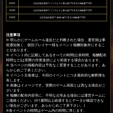
25000
伝説宝物自選箱*1,ファラオ·チビ豚の破片*5,帝王の御触書*1200
35000
伝説宝物自選箱*1,ファラオ·チビ豚の破片*5,帝王の御触書*1200
55000
伝説宝物自選箱*1,海鳴の輪*1,帝王の御触書*1500
注意事項
※ 明らかにゲームルール違反だと判断された場合、運営側は事
前通知無く、個別プレイヤー様をイベント報酬対象外にするこ
とがあります。
※ イベント内に記載してあるすべての時間(公表時間、報酬配布
時間など)は実際の作業進捗により前後する場合があります。
※ 当ページの掲載内容は予告なく変更することがあります。あ
らかじめご了承ください。
※ イベント主催者は、今回のイベントにつき最終的な解釈権を
有します。
※ 画像はイメージです。実際のゲーム画面とは異なる場合がご
ざいます。
※ 報酬の配布内容等に、不明な点等ある場合には運営チームに
ご連絡ください。(※1週間以上経過するとデータが確認できな
い場合がございます。あらかじめご了承下さい。)
※各イベントの時間はゲーム内の時間に準じます。