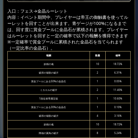
入口：フェス
→金晶ルーレット
内容：イベント期間中、プレイヤーは帝王の御触書を使ってル
ーレットを回すことが出来ます。青ゲージが100%になるまで
は、回す度に賞金プールに金晶石が累積されます。プレイヤー
はルーレットを回すと一定の確率で以下の報酬を獲得できます
※一定確率で賞金プールに累積された金晶石を当てられます
（一定比率の金晶石）。
報酬
数量
確率
妖精の魂
10
18.72%
破邪の瑞獣の破片
2
6.31%
賞金プールにある50%の金晶石
1
0.05%
ミカエルの破片
2
11.40%
1段従者専属宝箱
1
10.60%
賞金プールにある30%の金晶石
1
0.10%
破邪の瑞獣の破片
4
3.16%
妖精の魂
10
18.72%
降福の翼鳥の破片
8
5.24%