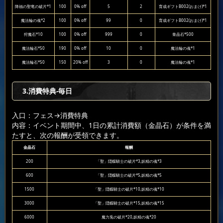
降福の聖竜の破片*1
100
0% off
5
2
育成ギフトB002(おまけ)*1
魔法輪の魂*2
100
0% off
99
0
育成ギフトB002(おまけ)*1
狩魔石*10
100
0% off
999
0
青晶石*500
魔法輪石*50
190
0% off
10
0
魔法輪の魂*1
魔法輪石*50
150
20% off
3
0
魔法輪の魂*1
3.消費特典-毎日
入口：フェス
→消費特典
内容：イベント期間中、1日の累計消費額（金晶石）が条件を満
たすと、次の報酬が受領できます。
金晶石
報酬
200
「聖」隠蝶騎士の破片*3,妖精の魂*3
600
「聖」隠蝶騎士の破片*5,妖精の魂*5
1500
「聖」隠蝶騎士の破片*10,妖精の魂*10
3000
「聖」隠蝶騎士の破片*15,妖精の魂*15
6000
魔力兎の破片*20,妖精の魂*20