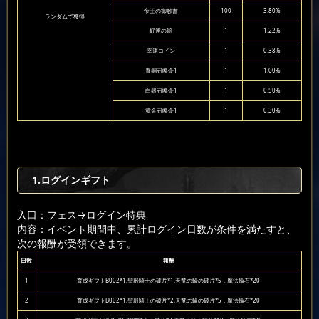
帝王の御触書
100
3.80%
ランダムで獲得
好運の鎚
1
1.22%
幸運コイン
1
0.38%
青銅召喚令1
1
1.00%
白銀召喚令1
1
0.50%
黄金召喚令1
1
0.30%
1.ログインギフト
入口：フェス
→ログイン特典
内容：イベント期間中、累計ログイン日数が条件を満たすと、
次の報酬が受領できます。
日数
報酬
1
育成ギフトB002*1,聖殿騎士の破片*1,天竜の輪の破片*5，魔法輪石*20
2
育成ギフトB002*1,聖殿騎士の破片*2,天竜の輪の破片*5，魔法輪石*20