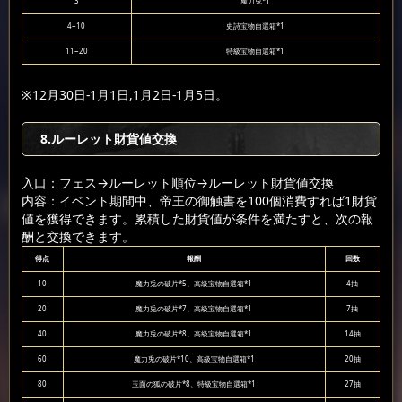
3
魔力兎*1
4~10
史詩宝物自選箱*1
11~20
特級宝物自選箱*1
※12月30日-1月1日,1月2日-1月5日。
8.ルーレット財貨値交換
入口：フェス
→ルーレット順位
→ルーレット財貨値交換
内容：イベント期間中、帝王の御触書を100個消費すれば1財貨
値を獲得できます。累積した財貨値が条件を満たすと、次の報
酬と交換できます。
得点
報酬
回数
10
魔力兎の破片*5、高級宝物自選箱*1
4抽
20
魔力兎の破片*7、高級宝物自選箱*1
7抽
40
魔力兎の破片*8、高級宝物自選箱*1
14抽
60
魔力兎の破片*10、高級宝物自選箱*1
20抽
80
玉面の狐の破片*8、特級宝物自選箱*1
27抽