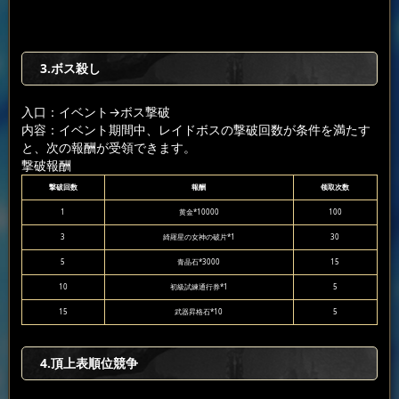
3.ボス殺し
入口：イベント
→ボス撃破
内容：イベント期間中、レイドボスの撃破回数が条件を満たす
と、次の報酬が受領できます。
撃破報酬
撃破回数
報酬
领取次数
1
黄金*10000
100
3
綺羅星の女神の破片*1
30
5
青晶石*3000
15
10
初級試練通行券*1
5
15
武器昇格石*10
5
4.頂上表順位競争