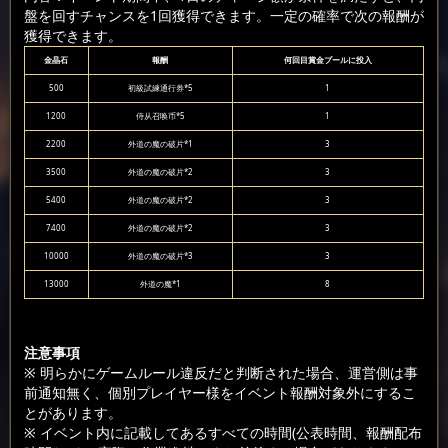
盤を回すチャンスを1回獲得できます。一定の確率で次の報酬が
獲得できます。
金晶石
報酬
何回目賞金プールに投入
500
初級試練通行券*5
1
1200
侍从召唤币*5
1
2200
外道の魔の破片*1
3
3500
外道の魔の破片*2
3
5400
外道の魔の破片*2
3
7400
外道の魔の破片*2
3
10000
外道の魔の破片*3
3
13000
外道の魔*1
8
注意事項
※ 明らかにゲームルール違反だと判断された場合、運営側は事
前通知無く、個別プレイヤー様をイベント報酬対象外にするこ
とがあります。
※ イベント内に記載してあるすべての時間(公表時間、報酬配布