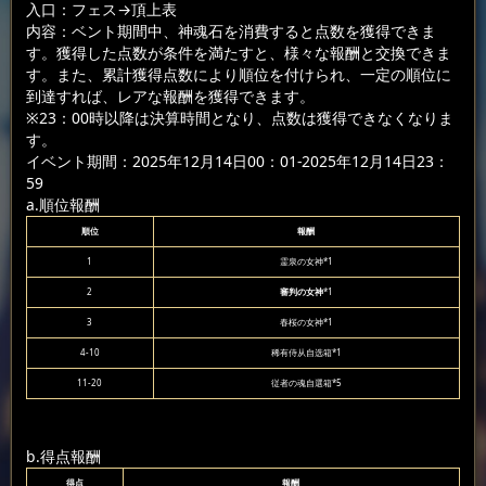
入口：フェス
→頂上表
内容：ベント期間中、神魂石を消費すると点数を獲得できま
す。獲得した点数が条件を満たすと、様々な報酬と交換できま
す。また、累計獲得点数により順位を付けられ、一定の順位に
到達すれば、レアな報酬を獲得できます。
※23：00時以降は決算時間となり、点数は獲得できなくなりま
す。
イベント期間：2025年12月14日00：01-2025年12月14日23：
59
a.順位報酬
順位
報酬
1
霊泉の女神*1
2
審判の女神
*1
3
春桜の女神*1
4-10
稀有侍从自选箱*1
11-20
従者の魂自選箱*5
b.得点報酬
得点
報酬