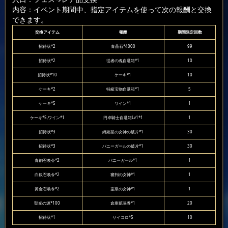
内容：イベント期間中、指定アイテムを使って次の報酬と交換
できます。
交換アイテム
報酬
期間限定回数
招待状*2
青晶石*4000
99
招待状*2
従者の魂自選箱*1
10
招待状*10
ケーキ*1
10
ケーキ*2
特級宝物自選箱*1
5
ケーキ*5
ワイン*1
1
ケーキ*5,ワイン*1
円卓騎士自選箱Lv1*1
1
招待状*3
綺羅星の女神の破片*1
30
招待状*3
バニーガールの破片*1
30
青銅召喚令*2
バニーガール*1
1
白銀召喚令*2
審判の女神*1
1
黄金召喚令*2
霊泉の女神*1
1
聖光の源*100
倉庫拡張券*1
20
招待状*1
サイコロ*5
10