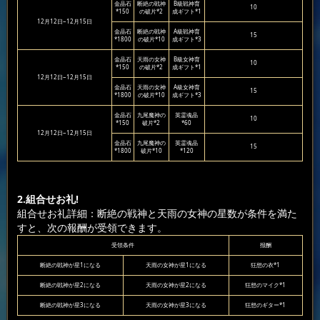
金晶石
断絶の戦神
B級戦神育
10
*150
の破片*2
成ギフト*1
12月12日~12月15日
金晶石
断絶の戦神
A級戦神育
15
*1800
の破片*10
成ギフト*3
金晶石
天雨の女神
B級女神育
10
*150
の破片*2
成ギフト*1
12月12日~12月15日
金晶石
天雨の女神
A級女神育
15
*1800
の破片*10
成ギフト*3
金晶石
九尾魔神の
英霊魂晶
10
*150
破片*2
*60
12月12日~12月15日
金晶石
九尾魔神の
英霊魂晶
15
*1800
破片*10
*120
2.組合せお礼!
組合せお礼詳細：断絶の戦神と天雨の女神の星数が条件を満た
すと、次の報酬が受領できます。
受領条件
报酬
断絶の戦神が星1になる
天雨の女神が星1になる
狂想の衣*1
断絶の戦神が星2になる
天雨の女神が星2になる
狂想のマイク*1
断絶の戦神が星3になる
天雨の女神が星3になる
狂想のギター*1