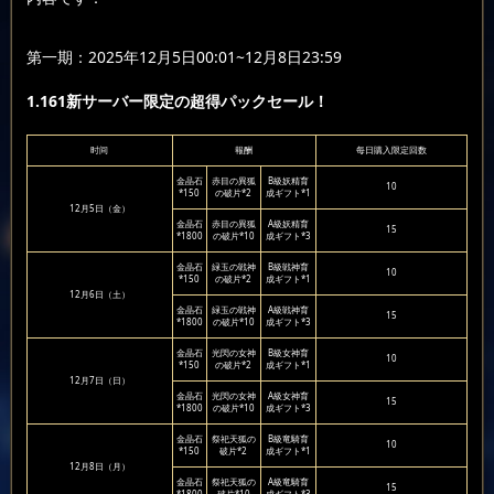
第一期：2025年12月5日00:01~12月8日23:59
1.161新サーバー限定の超得パックセール！
时间
報酬
每日購入限定回数
金晶石
赤目の異狐
B級妖精育
10
*150
の破片*2
成ギフト*1
12月5日（金）
金晶石
赤目の異狐
A級妖精育
15
*1800
の破片*10
成ギフト*3
金晶石
緑玉の戦神
B級戦神育
10
*150
の破片*2
成ギフト*1
12月6日（土）
金晶石
緑玉の戦神
A級戦神育
15
*1800
の破片*10
成ギフト*3
金晶石
光閃の女神
B級女神育
10
*150
の破片*2
成ギフト*1
12月7日（日）
金晶石
光閃の女神
A級女神育
15
*1800
の破片*10
成ギフト*3
金晶石
祭祀天狐の
B級竜騎育
10
*150
破片*2
成ギフト*1
12月8日（月）
金晶石
祭祀天狐の
A級竜騎育
15
*1800
破片*10
成ギフト*3