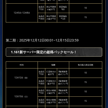
金晶石
深山守護者
英霊魂晶
10
*150
の破片*2
*60
12月5日~12月8日
金晶石
深山守護者
英霊魂晶
15
*1800
の破片*10
*120
第二期：2025年12月12日00:01~12月15日23:59
1.161新サーバー限定の超得パックセール！
时间
報酬
每日購入限定回数
金晶石
亡霊猟犬の
B級竜騎育
10
*150
破片*2
成ギフト*1
12月12日（金）
金晶石
亡霊猟犬の
A級竜騎育
15
*1800
破片*10
成ギフト*3
金晶石
双生の樹精
B級妖精育
10
*150
の破片*2
成ギフト*1
12月13日（土）
金晶石
双生の樹精
A級妖精育
15
*1800
の破片*10
成ギフト*3