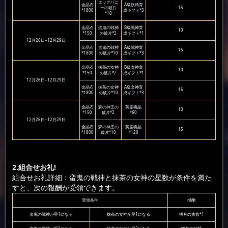
エッグバニ
金晶石
A級妖精育
ーの破片
15
*1800
成ギフト*3
*10
金晶石
蛮鬼の戦神
B級戦神育
10
*150
の破片*2
成ギフト*1
12月26日~12月29日
金晶石
蛮鬼の戦神
A級戦神育
15
*1800
の破片*10
成ギフト*3
金晶石
抹茶の女神
B級女神育
10
*150
の破片*2
成ギフト*1
12月26日~12月29日
金晶石
抹茶の女神
A級女神育
15
*1800
の破片*10
成ギフト*3
金晶石
森の神王の
英霊魂晶
10
*150
破片*2
*60
12月26日~12月29日
金晶石
森の神王の
英霊魂晶
15
*1800
破片*10
*120
2.組合せお礼!
組合せお礼詳細：蛮鬼の戦神と抹茶の女神の星数が条件を満た
すと、次の報酬が受領できます。
受領条件
报酬
蛮鬼の戦神が星1になる
抹茶の女神が星1になる
明月の貴族*1