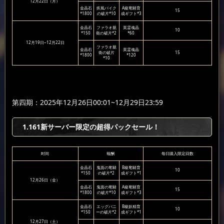
12月22日（月）
金晶石
疾風バイク
A級竜騎育
15
*1800
の破片*10
成ギフト*3
金晶石
ファラオ親
英霊魂晶
10
*150
衛の破片*2
*60
12月19日~12月22日
ファラオ親
金晶石
英霊魂晶
衛の破片
15
*1800
*120
*10
第四期：2025年12月26日00:01~12月29日23:59
1.161新サーバー限定の超得パックセール！
时间
報酬
每日購入限定回数
金晶石
鬼面の竜騎
B級竜騎育
10
*150
の破片*2
成ギフト*1
12月26日（金）
金晶石
鬼面の竜騎
A級竜騎育
15
*1800
の破片*10
成ギフト*3
金晶石
エッグバニ
B級妖精育
10
*150
ーの破片*2
成ギフト*1
12月27日（土）