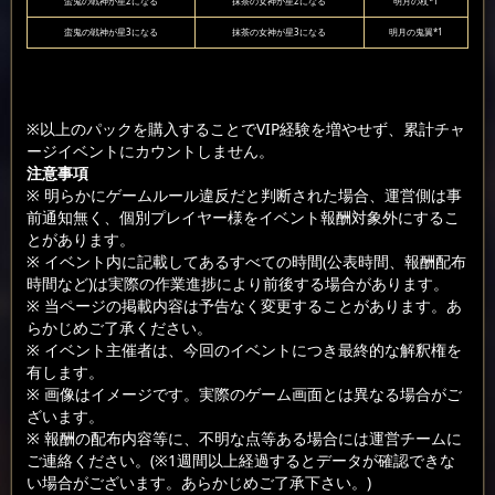
蛮鬼の戦神が星2になる
抹茶の女神が星2になる
明月の杖*1
蛮鬼の戦神が星3になる
抹茶の女神が星3になる
明月の鬼翼*1
※以上のパックを購入することでVIP経験を増やせず、累計チャ
ージイベントにカウントしません。
注意事項
※ 明らかにゲームルール違反だと判断された場合、運営側は事
前通知無く、個別プレイヤー様をイベント報酬対象外にするこ
とがあります。
※ イベント内に記載してあるすべての時間(公表時間、報酬配布
時間など)は実際の作業進捗により前後する場合があります。
※ 当ページの掲載内容は予告なく変更することがあります。あ
らかじめご了承ください。
※ イベント主催者は、今回のイベントにつき最終的な解釈権を
有します。
※ 画像はイメージです。実際のゲーム画面とは異なる場合がご
ざいます。
※ 報酬の配布内容等に、不明な点等ある場合には運営チームに
ご連絡ください。(※1週間以上経過するとデータが確認できな
い場合がございます。あらかじめご了承下さい。)