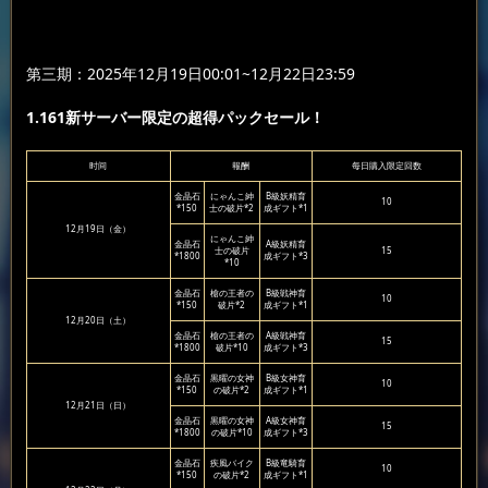
第三期：2025年12月19日00:01~12月22日23:59
1.161新サーバー限定の超得パックセール！
时间
報酬
每日購入限定回数
金晶石
にゃんこ紳
B級妖精育
10
*150
士の破片*2
成ギフト*1
12月19日（金）
にゃんこ紳
金晶石
A級妖精育
士の破片
15
*1800
成ギフト*3
*10
金晶石
槍の王者の
B級戦神育
10
*150
破片*2
成ギフト*1
12月20日（土）
金晶石
槍の王者の
A級戦神育
15
*1800
破片*10
成ギフト*3
金晶石
黒曜の女神
B級女神育
10
*150
の破片*2
成ギフト*1
12月21日（日）
金晶石
黒曜の女神
A級女神育
15
*1800
の破片*10
成ギフト*3
金晶石
疾風バイク
B級竜騎育
10
*150
の破片*2
成ギフト*1