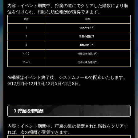
内容：イベント期間中、狩魔の道にでクリアした階数により順
位を付けられ、相応な順位報酬が獲得できます。
順位
報酬
1
つきみうさ
*1
2
翠葉の霊獣
*1
3
鳳龍の怒り
*1
4~10
特級従者自選箱*1
11~20
従者の魂自選箱*5
※報酬はイベント終了後、システムメールで配布いたします。
※12月2日-12月4日,12月5日-12月8日。
3.狩魔段階報酬
内容：イベント期間中、狩魔の道の指定された階数をクリアす
れば、次の報酬が受領できます。