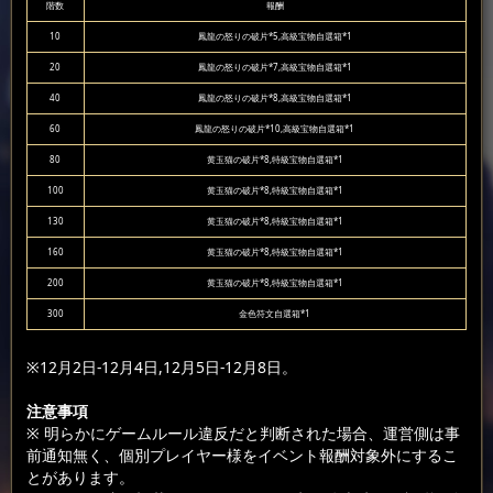
階数
報酬
10
鳳龍の怒りの破片*5,高級宝物自選箱*1
20
鳳龍の怒りの破片*7,高級宝物自選箱*1
40
鳳龍の怒りの破片*8,高級宝物自選箱*1
60
鳳龍の怒りの破片*10,高級宝物自選箱*1
80
黄玉猫の破片*8,特級宝物自選箱*1
100
黄玉猫の破片*8,特級宝物自選箱*1
130
黄玉猫の破片*8,特級宝物自選箱*1
160
黄玉猫の破片*8,特級宝物自選箱*1
200
黄玉猫の破片*8,特級宝物自選箱*1
300
金色符文自選箱*1
※12月2日-12月4日,12月5日-12月8日。
注意事項
※ 明らかにゲームルール違反だと判断された場合、運営側は事
前通知無く、個別プレイヤー様をイベント報酬対象外にするこ
とがあります。