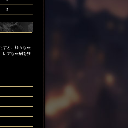
5
たすと、様々な報
、レアな報酬を獲