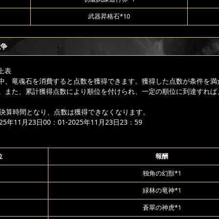
武器昇格石*10
競争
上表
中、竜魂石を消費すると点数を獲得できます。獲得した点数が条件を満
。また、累計獲得点数により順位を付けられ、一定の順位に到達すれば
降は決算時間となり、点数は獲得できなくなります。
年11月23日00：01-2025年11月23日23：59
位
報酬
独角の幻獣*1
緑林の竜神*1
蒼翠の神虎*1