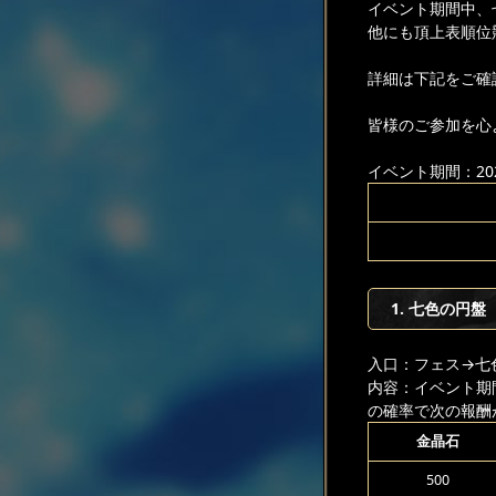
イベント期間中、
他にも頂上表順位
詳細は下記をご確
皆様のご参加を心
イベント期間：2025
1. 七色の円盤
入口：フェス
→七
内容：イベント期
の確率で次の報酬
金晶石
500