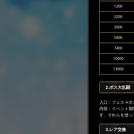
1200
2200
3500
5400
7400
10000
13000
2.ボス大乱闘
入口：フェス
→ボ
内容：イベント期
す。それらを使っ
3.レア交換