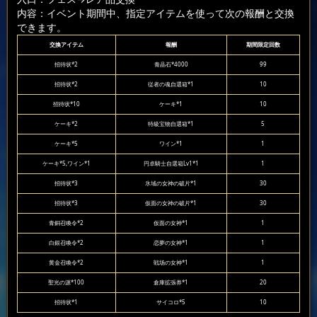
内容：イベント期間中、指定アイテムを使って次の報酬と交換
できます。
交換アイテム
報酬
期間限定回数
招待状*2
青晶石*4000
99
招待状*2
従者の魂自選箱*1
10
招待状*10
ケーキ*1
10
ケーキ*2
特級宝物自選箱*1
5
ケーキ*5
ワイン*1
1
ケーキ*5,ワイン*1
円卓騎士自選箱Lv1*1
1
招待状*3
氷域の女神の破片*1
30
招待状*3
仮面の女神の破片*1
30
青銅召喚令*2
仮面の女神*1
1
白銀召喚令*2
恋夢の女神*1
1
黄金召喚令*2
戦场の女神*1
1
聖光の源*100
倉庫拡張券*1
20
招待状*1
サイコロ*5
10