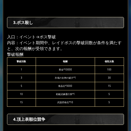
3.ボス殺し
入口：イベント
→ボス撃破
内容：イベント期間中、レイドボスの撃破回数が条件を満たす
と、次の報酬が受領できます。
撃破報酬
撃破回数
報酬
领取次数
1
黄金*10000
100
3
氷域の女神の破片*1
30
5
青晶石*3000
15
10
初級試練通行券*1
5
15
武器昇格石*10
5
4.頂上表順位競争