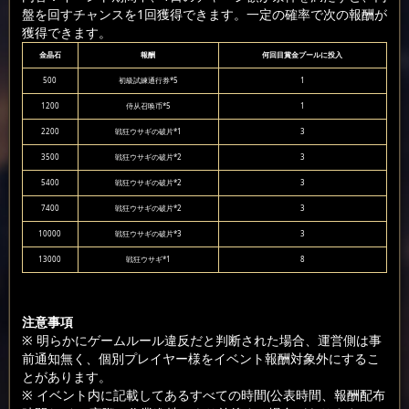
盤を回すチャンスを1回獲得できます。一定の確率で次の報酬が
獲得できます。
金晶石
報酬
何回目賞金プールに投入
500
初級試練通行券*5
1
1200
侍从召唤币*5
1
2200
戦狂ウサギの破片*1
3
3500
戦狂ウサギの破片*2
3
5400
戦狂ウサギの破片*2
3
7400
戦狂ウサギの破片*2
3
10000
戦狂ウサギの破片*3
3
13000
戦狂ウサギ*1
8
注意事項
※ 明らかにゲームルール違反だと判断された場合、運営側は事
前通知無く、個別プレイヤー様をイベント報酬対象外にするこ
とがあります。
※ イベント内に記載してあるすべての時間(公表時間、報酬配布