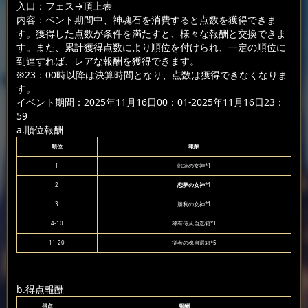
入口：フェス
→頂上表
内容：ベント期間中、神魂石を消費すると点数を獲得できま
す。獲得した点数が条件を満たすと、様々な報酬と交換できま
す。また、累計獲得点数により順位を付けられ、一定の順位に
到達すれば、レアな報酬を獲得できます。
※23：00時以降は決算時間となり、点数は獲得できなくなりま
す。
イベント期間：2025年11月16日00：01-2025年11月16日23：
59
a.順位報酬
順位
報酬
1
戦场の女神*1
2
恋夢の女神
*1
3
勝利の女神*1
4-10
稀有侍从自选箱*1
11-20
従者の魂自選箱*5
b.得点報酬
得点
報酬