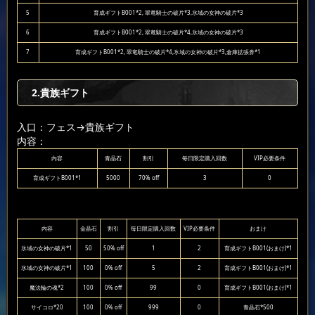
5
育成ギフトB001*2, 翠竜騎士の破片*3,氷域の女神の破片*3
6
育成ギフトB001*2, 翠竜騎士の破片*4,氷域の女神の破片*3
7
育成ギフトB001*2, 翠竜騎士の破片*4,氷域の女神の破片*3,倉庫拡張券*1
2.貴族ギフト
入口：フェス
→貴族ギフト
内容：
内容
青晶石
割引
毎日限定購入回数
VIP必要条件
育成ギフトB001*1
5000
70% off
3
0
内容
金晶石
割引
毎日限定購入回数
VIP必要条件
おまけ
氷域の女神の破片*1
50
50% off
1
2
育成ギフトB001(おまけ)*1
氷域の女神の破片*1
100
0% off
5
2
育成ギフトB001(おまけ)*1
魔法輪の魂*2
100
0% off
99
0
育成ギフトB001(おまけ)*1
サイコロ*20
100
0% off
999
0
青晶石*500