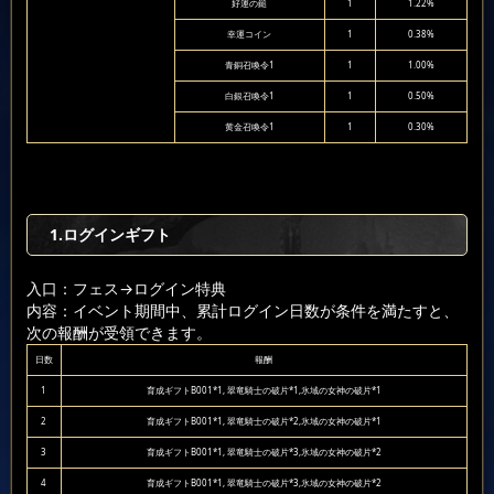
好運の鎚
1
1.22%
幸運コイン
1
0.38%
青銅召喚令1
1
1.00%
白銀召喚令1
1
0.50%
黄金召喚令1
1
0.30%
1.ログインギフト
入口：フェス
→ログイン特典
内容：イベント期間中、累計ログイン日数が条件を満たすと、
次の報酬が受領できます。
日数
報酬
1
育成ギフトB001*1, 翠竜騎士の破片*1,氷域の女神の破片*1
2
育成ギフトB001*1, 翠竜騎士の破片*2,氷域の女神の破片*1
3
育成ギフトB001*1, 翠竜騎士の破片*3,氷域の女神の破片*2
4
育成ギフトB001*1, 翠竜騎士の破片*3,氷域の女神の破片*2