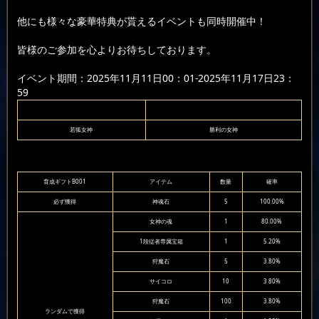
他にも様々な豪華特典が貰えるイベントも同時開催中！
皆様のご参加を心よりお待ちしております。
イベント期間：2025年11月11日00：01-2025年11月17日23：
59
若狐女神
勝利の女神
育成ギフトB001
アイテム
数量
確率
必ず獲得
神魂石
5
100.00%
女神の魂
1
80.00%
1段従者専属宝箱
1
5.20%
狩魔石
5
3.80%
サイコロ
10
3.80%
狩魔石
100
3.80%
ランダムで獲得