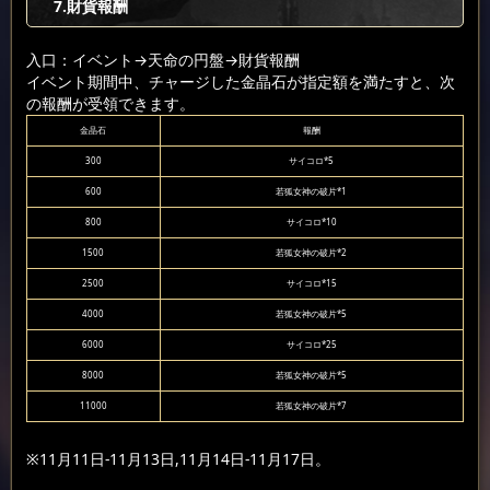
7
.財貨報酬
入口：イベント
→天命の円盤
→財貨報酬
イベント期間中、チャージした金晶石が指定額を満たすと、次
の報酬が受領できます。
金晶石
報酬
300
サイコロ*5
600
若狐女神の破片*1
800
サイコロ*10
1500
若狐女神の破片*2
2500
サイコロ*15
4000
若狐女神の破片*5
6000
サイコロ*25
8000
若狐女神の破片*5
11000
若狐女神の破片*7
※11月11日-11月13日,11月14日-11月17日。