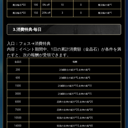
魔法輪石*50
190
0% off
10
0
魔法輪の魂*1
魔法輪石*50
150
20% off
3
0
魔法輪の魂*1
3.消費特典-毎日
入口：フェス
→消費特典
内容：イベント期間中、1日の累計消費額（金晶石）が条件を満
たすと、次の報酬が受領できます。
金晶石
報酬
200
討滅騎士の破片*3,女神の魂*3
600
討滅騎士の破片*5,女神の魂*5
1500
討滅騎士の破片*10,女神の魂*10
3000
討滅騎士の破片*15,女神の魂*15
6000
恋夢の女神の破片*20,女神の魂*20
7500
恋夢の女神の破片*20,女神の魂*30
10500
戦场の女神の破片*15,女神の魂*35
14000
戦场の女神の破片*15,女神の魂*40