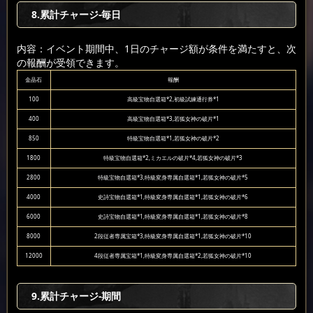
8
.累計チャージ-毎日
内容：イベント期間中、1日のチャージ額が条件を満たすと、次
の報酬が受領できます。
金晶石
報酬
100
高級宝物自選箱*2,初級試練通行券*1
400
高級宝物自選箱*3,若狐女神の破片*1
850
特級宝物自選箱*1,若狐女神の破片*2
1800
特級宝物自選箱*2,ミカエルの破片*4,若狐女神の破片*3
2800
特級宝物自選箱*3,特級変身専属自選箱*1,若狐女神の破片*5
4000
史詩宝物自選箱*1,特級変身専属自選箱*1,若狐女神の破片*6
6000
史詩宝物自選箱*1,特級変身専属自選箱*1,若狐女神の破片*8
8000
2段従者専属宝箱*3,特級変身専属自選箱*1,若狐女神の破片*10
12000
4段従者専属宝箱*1,特級変身専属自選箱*2,若狐女神の破片*10
9
.累計チャージ-期間