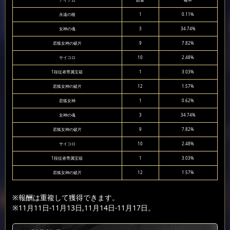
アイテム
数量
確率
永遠の槍
1
0.11%
女神の魂
3
34.74%
若狐女神の破片
9
7.82%
サイコロ
10
2.48%
1段従者専属宝箱
1
3.03%
若狐女神の破片
12
1.57%
若狐女神
1
0.62%
女神の魂
3
34.74%
若狐女神の破片
9
7.82%
サイコロ
10
2.48%
1段従者専属宝箱
1
3.03%
若狐女神の破片
12
1.57%
※報酬は重複して獲得できます。
※11月11日-11月13日,11月14日-11月17日。