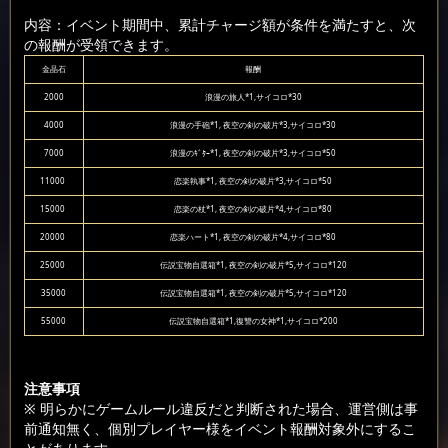
内容：イベント期間中、累計チャージ額が条件を満たすと、次
の報酬が受領できます。
金晶石
報酬
2000
浪漫の旅人*1,サイコロ*30
4000
浪漫の手砲*1, 夜空の剣の破片*3,サイコロ*30
7000
浪漫のｷﾞﾀｰ*1, 夜空の剣の破片*3,サイコロ*50
11000
恋楽執事*1, 夜空の剣の破片*3,サイコロ*50
15000
恋楽の杖*1, 夜空の剣の破片*4,サイコロ*80
20000
恋楽ハート*1, 夜空の剣の破片*4,サイコロ*80
25000
伝説宝物自選箱*1, 夜空の剣の破片*5,サイコロ*120
35000
伝説宝物自選箱*1, 夜空の剣の破片*5,サイコロ*120
55000
伝説宝物自選箱*1,復讐の女神*1,サイコロ*200
注意事項
※ 明らかにゲームルール違反だと判断された場合、運営側は事
前通知無く、個別プレイヤー様をイベント報酬対象外にするこ