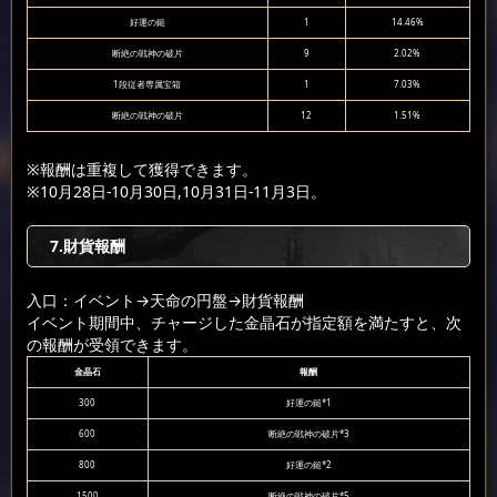
好運の鎚
1
14.46%
断絶の戦神の破片
9
2.02%
1段従者専属宝箱
1
7.03%
断絶の戦神の破片
12
1.51%
※報酬は重複して獲得できます。
※10月28日-10月30日,10月31日-11月3日。
7.財貨報酬
入口：イベント
→天命の円盤
→財貨報酬
イベント期間中、チャージした金晶石が指定額を満たすと、次
の報酬が受領できます。
金晶石
報酬
300
好運の鎚*1
600
断絶の戦神の破片*3
800
好運の鎚*2
1500
断絶の戦神の破片*5