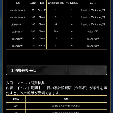
内容
金晶石
割引
毎日限定購入回数
VIP必要条件
おまけ
カボチャ騎士の破片*1
50
50% off
1
2
育成ギフトB003(おまけ)*1
カボチャ騎士の破片*1
100
0% off
5
2
育成ギフトB003(おまけ)*1
魔法輪の魂*2
100
0% off
99
0
育成ギフトB003(おまけ)*1
好運の鎚*5
300
0% off
999
0
青晶石*750
魔法輪石*50
190
0% off
10
0
魔法輪の魂*1
魔法輪石*50
150
20% off
3
0
魔法輪の魂*1
3.消費特典-毎日
入口：フェス
→消費特典
内容：イベント期間中、1日の累計消費額（金晶石）が条件を満
たすと、次の報酬が受領できます。
金晶石
報酬
200
精霊騎士の破片*3,戦神の魂*3