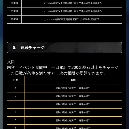
20000
カマエルの破片*5,金甲破剣者の破片*10,异界战争討伐書*2
25000
カマエルの破片*5,金甲破剣者の破片*10,异界战争討伐書*2
30000
カマエルの破片*8,至高指輪宝箱*1,异界战争討伐書*2
5. 連続チャージ
入口：
内容：イベント期間中、一日累計で300金晶石以上をチャージ
した日数が条件を満たすと、次の報酬が受領できます。
日数
報酬
1
星剣の戦神の破片*5、好運の鎚*1
2
星剣の戦神の破片*5、好運の鎚*1
3
星剣の戦神の破片*5、好運の鎚*1
4
星剣の戦神の破片*5、好運の鎚*1
5
星剣の戦神の破片*5、好運の鎚*1
6
星剣の戦神の破片*5、好運の鎚*2