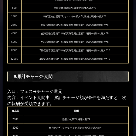
850
特級宝物自選箱*1,断絶の戦神の破片*2
1800
特級宝物自選箱*2,カマエルの破片*4,断絶の戦神の破片*3
2800
特級宝物自選箱*3,特級変身専属自選箱*1,断絶の戦神の破片*5
4000
史詩宝物自選箱*1,特級変身専属自選箱*1,断絶の戦神の破片*6
6000
史詩宝物自選箱*1,特級変身専属自選箱*1,断絶の戦神の破片*8
8000
2段従者専属宝箱*3,特級変身専属自選箱*1,断絶の戦神の破片*10
12000
4段従者専属宝箱*1,特級変身専属自選箱*2,断絶の戦神の破片*10
9.累計チャージ-期間
入口：フェス
→チャージ還元
内容：イベント期間中、累計チャージ額が条件を満たすと、次
の報酬が受領できます。
金晶石
報酬
2000
怪夜の礼装*1,好運の鎚*1
4000
怪夜の杖*1,ファラオ·チビ豚の破片*3,好運の鎚*1