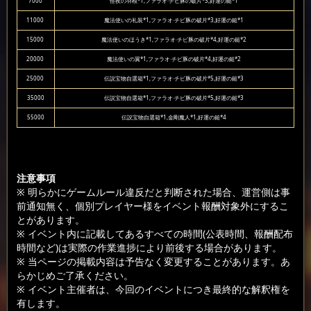
7000
怪夜の羽根*1,ファラオ·チビ豚の破片*3,好運の鎚*1
11000
魔法使いの礼装*1,ファラオ·チビ豚の破片*3,好運の鎚*1
15000
魔法使いのほうき*1,ファラオ·チビ豚の破片*4,好運の鎚*2
20000
魔法使いの翼*1,ファラオ·チビ豚の破片*4,好運の鎚*2
25000
伝説宝物自選箱*1,ファラオ·チビ豚の破片*5,好運の鎚*3
35000
伝説宝物自選箱*1,ファラオ·チビ豚の破片*5,好運の鎚*3
55000
伝説宝物自選箱*1,金剛魔人*1,好運の鎚*4
注意事項
※ 明らかにゲームルール違反だと判断された場合、運営側は事
前通知無く、個別プレイヤー様をイベント報酬対象外にするこ
とがあります。
※ イベント内に記載してあるすべての時間(公表時間、報酬配布
時間など)は実際の作業進捗により前後する場合があります。
※ 当ページの掲載内容は予告なく変更することがあります。あ
らかじめご了承ください。
※ イベント主催者は、今回のイベントにつき最終的な解釈権を
有します。