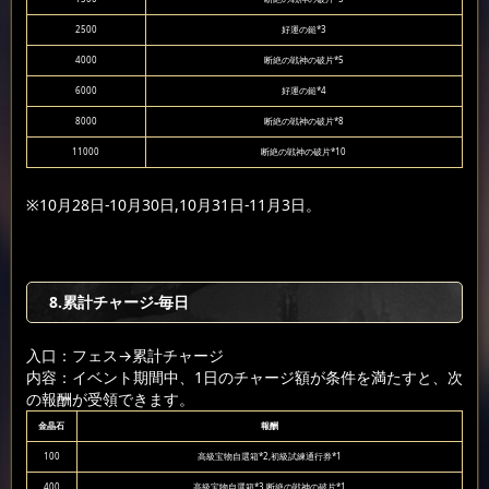
2500
好運の鎚*3
4000
断絶の戦神の破片*5
6000
好運の鎚*4
8000
断絶の戦神の破片*8
11000
断絶の戦神の破片*10
※10月28日-10月30日,10月31日-11月3日。
8.累計チャージ-毎日
入口：フェス
→累計チャージ
内容：イベント期間中、1日のチャージ額が条件を満たすと、次
の報酬が受領できます。
金晶石
報酬
100
高級宝物自選箱*2,初級試練通行券*1
400
高級宝物自選箱*3,断絶の戦神の破片*1