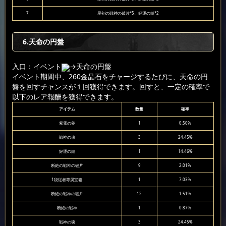
7
星剣の戦神の破片*5、好運の鎚*2
6
.天命の円盤
入口：イベント
→天命の円盤
イベント期間中、260金晶石をチャージするたびに、天命の円
盤を回すチャンスが１回獲得できます。回すと、一定の確率で
以下のレア報酬を獲得できます。
アイテム
数量
確率
紫電の斧
1
0.50%
戦神の魂
3
24.45%
好運の鎚
1
14.46%
断絶の戦神の破片
9
2.01%
1段従者専属宝箱
1
7.03%
断絶の戦神の破片
12
1.51%
断絶の戦神
1
0.87%
戦神の魂
3
24.45%