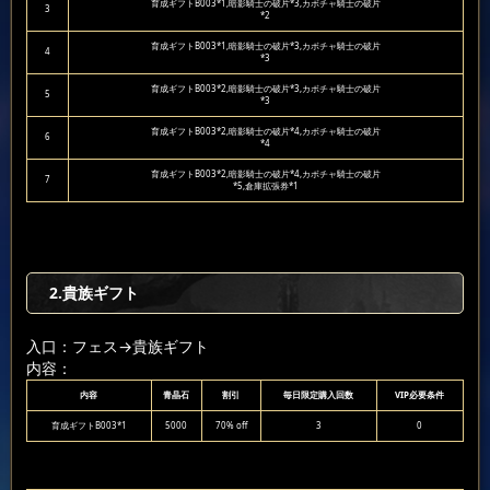
育成ギフトB003*1,暗影騎士の破片*3,カボチャ騎士の破片
3
*2
育成ギフトB003*1,暗影騎士の破片*3,カボチャ騎士の破片
4
*3
育成ギフトB003*2,暗影騎士の破片*3,カボチャ騎士の破片
5
*3
育成ギフトB003*2,暗影騎士の破片*4,カボチャ騎士の破片
6
*4
育成ギフトB003*2,暗影騎士の破片*4,カボチャ騎士の破片
7
*5,倉庫拡張券*1
2.貴族ギフト
入口：フェス
→貴族ギフト
内容：
内容
青晶石
割引
毎日限定購入回数
VIP必要条件
育成ギフトB003*1
5000
70% off
3
0