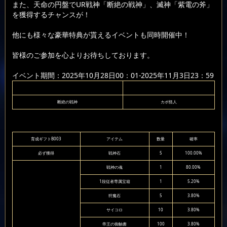
また、天命の円盤でUR戦神「断絶の戦神」、滅神「紫電の斧」
を獲得するチャンスが！
他にも様々な豪華特典が貰えるイベントも同時開催中！
皆様のご参加を心よりお待ちしております。
イベント期間：2025年10月28日00：01-2025年11月3日23：59
断絶の戦神
カボ怪人
育成ギフトB003
アイテム
数量
確率
必ず獲得
戦神石
5
100.00%
戦神の魂
1
80.00%
1段従者専属宝箱
1
5.20%
狩魔石
5
3.80%
サイコロ
10
3.80%
帝王の御触書
100
3.80%