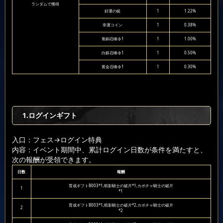
ランダムで獲得
好運の鎚
1
1.22%
幸運コイン
1
0.38%
青銅召喚令1
1
1.00%
白銀召喚令1
1
0.50%
黄金召喚令1
1
0.30%
1.ログインギフト
入口：フェス
→ログイン特典
内容：イベント期間中、累計ログイン日数が条件を満たすと、
次の報酬が受領できます。
日数
報酬
育成ギフトB003*1,暗影騎士の破片*1,カボチャ騎士の破片
1
*1
育成ギフトB003*1,暗影騎士の破片*2,カボチャ騎士の破片
2
*2