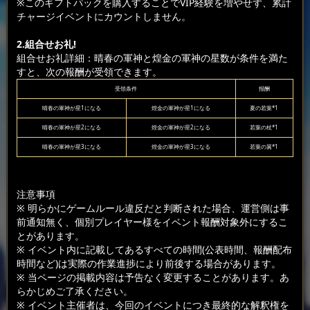
※このギフトパックを購入することでVIP経験を増やせず、累計
チャージイベントにカウントしません。
2.組合せお礼!
組合せお礼詳細：晴春の軍神と煌金の軍神の星数が条件を満た
すと、次の報酬が受領できます。
受領条件
报酬
晴春の軍神が星1になる
煌金の軍神が星1になる
夏の若葉*1
晴春の軍神が星2になる
煌金の軍神が星2になる
若葉の杖*1
晴春の軍神が星3になる
煌金の軍神が星3になる
若葉の翼*1
注意事項
※ 明らかにゲームルール違反だと判断された場合、運営側は事
前通知無く、個別プレイヤー様をイベント報酬対象外にするこ
とがあります。
※ イベント内に記載してあるすべての時間(公表時間、報酬配布
時間など)は実際の作業進捗により前後する場合があります。
※ 当ページの掲載内容は予告なく変更することがあります。あ
らかじめご了承ください。
※ イベント主催者は、今回のイベントにつき最終的な解釈権を