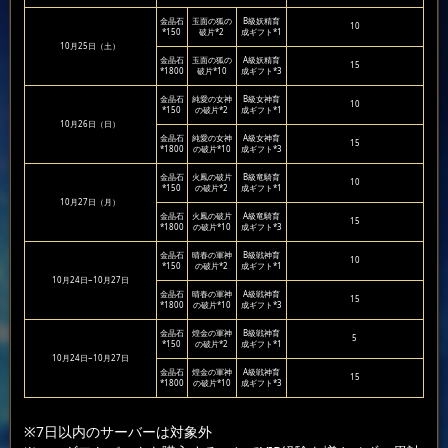
金晶石
玉面の狐の
B級妖精育
10
*150
破片*2
成ギフト*1
10月25日（土）
金晶石
玉面の狐の
A級妖精育
15
*1800
破片*10
成ギフト*3
金晶石
純愛の女神
B級女神育
10
*150
の破片*2
成ギフト*1
10月26日（日）
金晶石
純愛の女神
A級女神育
15
*1800
の破片*10
成ギフト*3
金晶石
火鳳の破片
B級竜騎育
10
*150
の破片*2
成ギフト*1
10月27日（月）
金晶石
火鳳の破片
A級竜騎育
15
*1800
の破片*10
成ギフト*3
金晶石
晴春の軍神
B級戦神育
10
*150
の破片*2
成ギフト*1
10月24日~10月27日
金晶石
晴春の軍神
A級戦神育
15
*1800
の破片*10
成ギフト*3
金晶石
煌金の軍神
B級戦神育
5
*150
の破片*2
成ギフト*1
10月24日~10月27日
金晶石
煌金の軍神
A級戦神育
15
*1800
の破片*10
成ギフト*3
※7日以内のサーバーは対象外