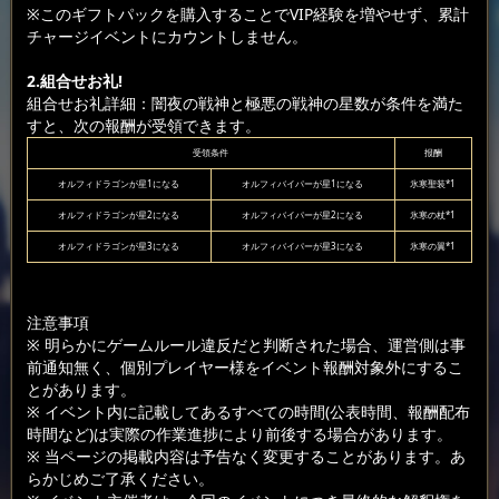
※このギフトパックを購入することでVIP経験を増やせず、累計
チャージイベントにカウントしません。
2.組合せお礼!
組合せお礼詳細：闇夜の戦神と極悪の戦神の星数が条件を満た
すと、次の報酬が受領できます。
受領条件
报酬
オルフィドラゴンが星1になる
オルフィバイパーが星1になる
氷寒聖装*1
オルフィドラゴンが星2になる
オルフィバイパーが星2になる
氷寒の杖*1
オルフィドラゴンが星3になる
オルフィバイパーが星3になる
氷寒の翼*1
注意事項
※ 明らかにゲームルール違反だと判断された場合、運営側は事
前通知無く、個別プレイヤー様をイベント報酬対象外にするこ
とがあります。
※ イベント内に記載してあるすべての時間(公表時間、報酬配布
時間など)は実際の作業進捗により前後する場合があります。
※ 当ページの掲載内容は予告なく変更することがあります。あ
らかじめご了承ください。