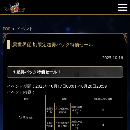
TOP
＞
イベント
[異世界従者]限定超得パック特価セール
2025-10-16
1.超得パック特価セール！
イベント期間：2025年10月17日00:01~10月20日23:59
イベント内容：
时间
報酬
每日購入限定回数
B級戦神育
金晶石
月の守護神の
成ギフト
10
*150
破片*2
*1
10月18日（土）
A級戦神育
金晶石
月の守護神の
成ギフト
15
*1800
破片*10
*3