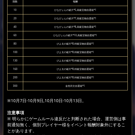
階数
報酬
10
ひなぴょんの破片*5,高級宝物自選箱*1
20
ひなぴょんの破片*7,高級宝物自選箱*1
40
ひなぴょんの破片*8,高級宝物自選箱*1
60
ひなぴょんの破片*10,高級宝物自選箱*1
80
ぴよ太の破片*8,特級宝物自選箱*1
100
ぴよ太の破片*8,特級宝物自選箱*1
130
ぴよ太の破片*8,特級宝物自選箱*1
160
ぴよ太の破片*8,特級宝物自選箱*1
200
ぴよ太の破片*8,特級宝物自選箱*1
300
金色符文自選箱*1
※10月7日-10月9日,10月10日-10月13日。
注意事項
※ 明らかにゲームルール違反だと判断された場合、運営側は事
前通知無く、個別プレイヤー様をイベント報酬対象外にするこ
とがあります。