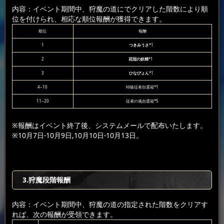
内容：イベント期間中、狩魔の道にでクリアした階数により順
位を付けられ、相応な順位報酬が獲得できます。
順位
報酬
1
つきみうさ
*1
2
花冠の妖精
*1
3
ひなぴょん
*1
4~10
特級従者自選箱*1
11~20
従者の魂自選箱*5
※報酬はイベント終了後、システムメールで配布いたします。
※10月7日-10月9日,10月10日-10月13日。
3.狩魔段階報酬
内容：イベント期間中、狩魔の道の指定された階数をクリアす
れば、次の報酬が受領できます。