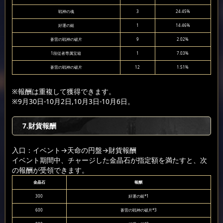
戦神の魂
3
24.45%
好運の鎚
1
14.46%
蒼雷の戦神の破片
9
2.02%
1段従者専属宝箱
1
7.03%
蒼雷の戦神の破片
12
1.51%
※報酬は重複して獲得できます。
※9月30日-10月2日,10月3日-10月6日。
7.財貨報酬
入口：イベント
→天命の円盤
→財貨報酬
イベント期間中、チャージした金晶石が指定額を満たすと、次
の報酬が受領できます。
金晶石
報酬
300
好運の鎚*1
600
蒼雷の戦神の破片*3