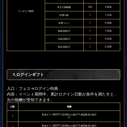
帝王の御触書
100
3.80%
ランダムで獲得
好運の鎚
1
1.22%
幸運コイン
1
0.38%
青銅召喚令1
1
1.00%
白銀召喚令1
1
0.50%
黄金召喚令1
1
0.30%
1.ログインギフト
入口：フェス
→ログイン特典
内容：イベント期間中、累計ログイン日数が条件を満たすと、
次の報酬が受領できます。
日数
報酬
育成ギフトB003*1,星空騎士の破片*1,幽霊船長の破片
1
*1
育成ギフトB003*1,星空騎士の破片*2,幽霊船長の破片
2