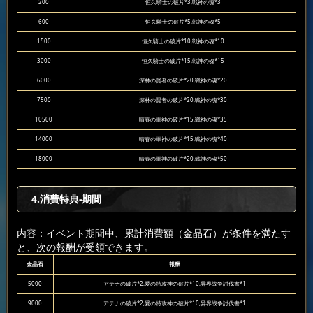
200
恒久騎士の破片*3,戦神の魂*3
600
恒久騎士の破片*5,戦神の魂*5
1500
恒久騎士の破片*10,戦神の魂*10
3000
恒久騎士の破片*15,戦神の魂*15
6000
深林の賢者の破片*20,戦神の魂*20
7500
深林の賢者の破片*20,戦神の魂*30
10500
晴春の軍神の破片*15,戦神の魂*35
14000
晴春の軍神の破片*15,戦神の魂*40
18000
晴春の軍神の破片*20,戦神の魂*50
4.消費特典-期間
内容：イベント期間中、累計消費額（金晶石）が条件を満たす
と、次の報酬が受領できます。
金晶石
報酬
5000
アテナの破片*2,愛の特攻神の破片*10,异界战争討伐書*1
9000
アテナの破片*2,愛の特攻神の破片*10,异界战争討伐書*1