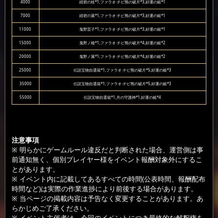
4000
紺碧の杖*1,ファラオ·チビ熊の破片*3,好運の鎚*1
7000
紺碧の翼*1,ファラオ·チビ熊の破片*3,好運の鎚*1
11000
鬼野芸子*1,ファラオ·チビ熊の破片*3,好運の鎚*1
15000
鬼野ノ槍*1,ファラオ·チビ熊の破片*4,好運の鎚*2
20000
鬼野ノ翼*1,ファラオ·チビ熊の破片*4,好運の鎚*2
25000
伝説宝物自選箱*1,ファラオ·チビ熊の破片*5,好運の鎚*3
35000
伝説宝物自選箱*1,ファラオ·チビ熊の破片*5,好運の鎚*3
55000
伝説宝物自選箱*1,月の守護神*1,好運の鎚*4
注意事項
※ 明らかにゲームルール違反だと判断された場合、運営側は事
前通知無く、個別プレイヤー様をイベント報酬対象外にするこ
とがあります。
※ イベント内に記載してあるすべての時間(公表時間、報酬配布
時間など)は実際の作業進捗により前後する場合があります。
※ 当ページの掲載内容は予告なく変更することがあります。あ
らかじめご了承ください。
※ イベント主催者は、今回のイベントにつき最終的な解釈権を