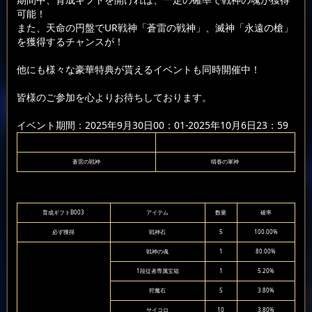
可能！
また、天命の円盤でUR戦神「蒼雷の戦神」、滅神「永遠の槍」
を獲得するチャンスが！
他にも様々な豪華特典が貰えるイベントも同時開催中！
皆様のご参加を心よりお待ちしております。
イベント期間：2025年9月30日00：01-2025年10月6日23：59
蒼雷の戦神
晴春の軍神
育成ギフトB003
アイテム
数量
確率
必ず獲得
戦神石
5
100.00%
戦神の魂
1
80.00%
1段従者専属宝箱
1
5.20%
狩魔石
5
3.80%
サイコロ
10
3.80%