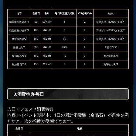
内容
金晶石
割引
毎日限定購入回数
VIP必要条件
おまけ
幽霊船長の破片*1
50
50% off
1
2
育成ギフトB003(おまけ)*1
幽霊船長の破片*1
100
0% off
5
2
育成ギフトB003(おまけ)*1
魔法輪の魂*2
100
0% off
99
0
育成ギフトB003(おまけ)*1
好運の鎚*5
300
0% off
999
0
青晶石*750
魔法輪石*50
190
0% off
10
0
魔法輪の魂*1
魔法輪石*50
150
20% off
3
0
魔法輪の魂*1
3.消費特典-毎日
入口：フェス
→消費特典
内容：イベント期間中、1日の累計消費額（金晶石）が条件を満
たすと、次の報酬が受領できます。
金晶石
報酬