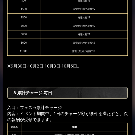
800
好運の鎚*2
1500
蒼雷の戦神の破片*5
2500
好運の鎚*3
4000
蒼雷の戦神の破片*5
6000
好運の鎚*4
8000
蒼雷の戦神の破片*8
11000
蒼雷の戦神の破片*10
※9月30日-10月2日,10月3日-10月6日。
8.累計チャージ-毎日
入口：フェス
→累計チャージ
内容：イベント期間中、1日のチャージ額が条件を満たすと、次
の報酬が受領できます。
金晶石
報酬