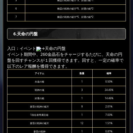
5
幽霊の戦将の破片*5、好運の鎚*1
6
幽霊の戦将の破片*5、好運の鎚*2
7
幽霊の戦将の破片*5、好運の鎚*2
6
.天命の円盤
入口：イベント
→天命の円盤
イベント期間中、260金晶石をチャージするたびに、天命の円
盤を回すチャンスが１回獲得できます。回すと、一定の確率で
以下のレア報酬を獲得できます。
アイテム
数量
確率
永遠の槍
1
0.50%
戦神の魂
3
24.45%
好運の鎚
1
14.46%
蒼雷の戦神の破片
9
2.01%
1段従者専属宝箱
1
7.03%
蒼雷の戦神の破片
12
1.51%
蒼雷の戦神
1
0.87%