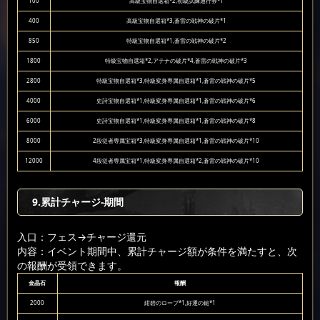
100
高級宝物自選箱*2,初級試練通行券*1
400
高級宝物自選箱*3,蒼雷の戦神の破片*1
850
特級宝物自選箱*1,蒼雷の戦神の破片*2
1800
特級宝物自選箱*2,アテナの破片*4,蒼雷の戦神の破片*3
2800
特級宝物自選箱*3,特級変身専属自選箱*1,蒼雷の戦神の破片*5
4000
史詩宝物自選箱*1,特級変身専属自選箱*1,蒼雷の戦神の破片*6
6000
史詩宝物自選箱*1,特級変身専属自選箱*1,蒼雷の戦神の破片*8
8000
2段従者専属宝箱*3,特級変身専属自選箱*1,蒼雷の戦神の破片*10
12000
4段従者専属宝箱*1,特級変身専属自選箱*2,蒼雷の戦神の破片*10
9.累計チャージ-期間
入口：フェス
→チャージ還元
内容：イベント期間中、累計チャージ額が条件を満たすと、次
の報酬が受領できます。
金晶石
報酬
2000
紺碧のローブ*1,好運の鎚*1