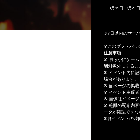
9月19日~9月22
※7日以内のサー
※このギフトパッ
注意事項
※ 明らかにゲー
酬対象外にするこ
※ イベント内に
場合があります。
※ 当ページの掲
※ イベント主催
※ 画像はイメー
※ 報酬の配布内
ータが確認できな
※各イベントの時