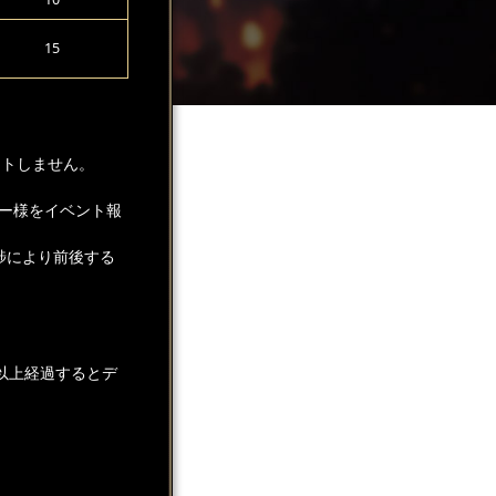
15
ントしません。
ー様をイベント報
捗により前後する
以上経過するとデ