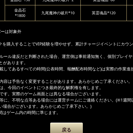
日
金晶石
九尾魔神の破片*10
英霊魂晶*120
*1800
バーは対象外
クを購入することでVIP経験を増やせず、累計チャージイベントにカウ
ムルール違反だと判断された場合、運営側は事前通知無く、個別プレイヤ
とがあります。
記載してあるすべての時間(公表時間、報酬配布時間など)は実際の作業進
載内容は予告なく変更することがあります。あらかじめご了承ください。
者は、今回のイベントにつき最終的な解釈権を有します。
ジです。実際のゲーム画面とは異なる場合がございます。
容等に、不明な点等ある場合には運営チームにご連絡ください。(※1週間
い場合がございます。あらかじめご了承下さい。)
間はゲーム内の時間に準じます。
戻る