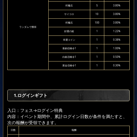
狩魔石
5
3.80%
サイコロ
10
3.80%
狩魔石
100
3.80%
ランダムで獲得
好運の鎚
1
1.22%
幸運コイン
1
0.38%
青銅召喚令1
1
1.00%
白銀召喚令1
1
0.50%
黄金召喚令1
1
0.30%
1.ログインギフト
入口：フェス
→ログイン特典
内容：イベント期間中、累計ログイン日数が条件を満たすと、
次の報酬が受領できます。
日数
報酬