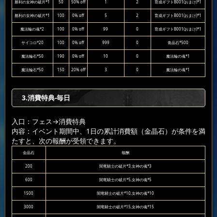
勝利の女神の破片*1
50
50% off
1
2
育成ギフトB001(おまけ)*1
勝利の女神の破片*1
100
0% off
5
2
育成ギフトB001(おまけ)*1
魔法輪の魂*2
100
0% off
99
0
育成ギフトB001(おまけ)*1
サイコロ*20
100
0% off
999
0
青晶石*500
魔法輪石*50
190
0% off
10
0
魔法輪の魂*1
魔法輪石*50
150
20% off
3
0
魔法輪の魂*1
3.消費特典-毎日
入口：フェス
→消費特典
内容：イベント期間中、1日の累計消費額（金晶石）が条件を満
たすと、次の報酬が受領できます。
金晶石
報酬
200
闇竜騎士の破片*3,女神の魂*3
600
闇竜騎士の破片*5,女神の魂*5
1500
闇竜騎士の破片*10,女神の魂*10
3000
闇竜騎士の破片*15,女神の魂*15