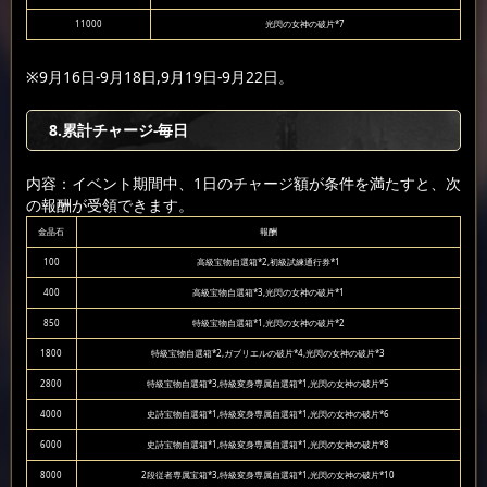
11000
光閃の女神の破片*7
※9月16日-9月18日,9月19日-9月22日。
8
.累計チャージ-毎日
内容：イベント期間中、1日のチャージ額が条件を満たすと、次
の報酬が受領できます。
金晶石
報酬
100
高級宝物自選箱*2,初級試練通行券*1
400
高級宝物自選箱*3,光閃の女神の破片*1
850
特級宝物自選箱*1,光閃の女神の破片*2
1800
特級宝物自選箱*2,ガブリエルの破片*4,光閃の女神の破片*3
2800
特級宝物自選箱*3,特級変身専属自選箱*1,光閃の女神の破片*5
4000
史詩宝物自選箱*1,特級変身専属自選箱*1,光閃の女神の破片*6
6000
史詩宝物自選箱*1,特級変身専属自選箱*1,光閃の女神の破片*8
8000
2段従者専属宝箱*3,特級変身専属自選箱*1,光閃の女神の破片*10