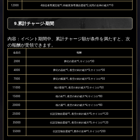
12000
4段従者専属宝箱*1,特級変身専属自選箱*2,光閃の女神の破片*10
9
.累計チャージ-期間
内容：イベント期間中、累計チャージ額が条件を満たすと、次
の報酬が受領できます。
金晶石
報酬
2000
夢幻の星衣*1,サイコロ*30
4000
夢幻の晶杖*1, 夜空の剣の破片*3,サイコロ*30
7000
夢幻の蝶翼*1, 夜空の剣の破片*3,サイコロ*50
11000
桜の聖装*1, 夜空の剣の破片*3,サイコロ*50
15000
桜の剣*1, 夜空の剣の破片*4,サイコロ*80
20000
桜の翼*1, 夜空の剣の破片*4,サイコロ*80
25000
伝説宝物自選箱*1, 夜空の剣の破片*5,サイコロ*120
35000
伝説宝物自選箱*1, 夜空の剣の破片*5,サイコロ*120
55000
伝説宝物自選箱*1,豊作の女神*1,サイコロ*200