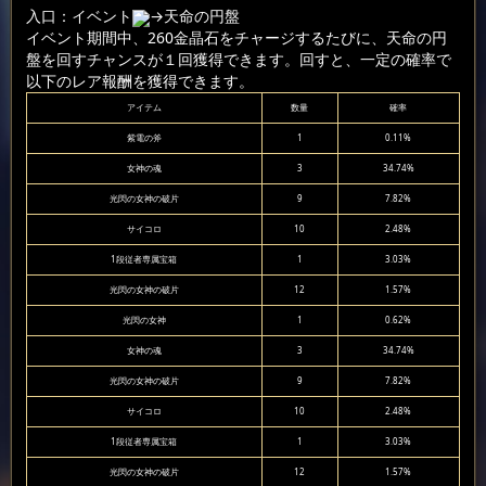
入口：イベント
→天命の円盤
イベント期間中、260金晶石をチャージするたびに、天命の円
盤を回すチャンスが１回獲得できます。回すと、一定の確率で
以下のレア報酬を獲得できます。
アイテム
数量
確率
紫電の斧
1
0.11%
女神の魂
3
34.74%
光閃の女神の破片
9
7.82%
サイコロ
10
2.48%
1段従者専属宝箱
1
3.03%
光閃の女神の破片
12
1.57%
光閃の女神
1
0.62%
女神の魂
3
34.74%
光閃の女神の破片
9
7.82%
サイコロ
10
2.48%
1段従者専属宝箱
1
3.03%
光閃の女神の破片
12
1.57%