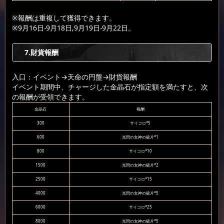
※報酬は重複して獲得できます。
※9月16日-9月18日,9月19日-9月22日。
7
.財貨報酬
入口：イベント
→天命の円盤
→財貨報酬
イベント期間中、チャージした金晶石が指定額を満たすと、次
の報酬が受領できます。
金晶石
報酬
300
サイコロ*5
600
光閃の女神の破片*1
800
サイコロ*10
1500
光閃の女神の破片*2
2500
サイコロ*15
4000
光閃の女神の破片*5
6000
サイコロ*25
8000
光閃の女神の破片*5