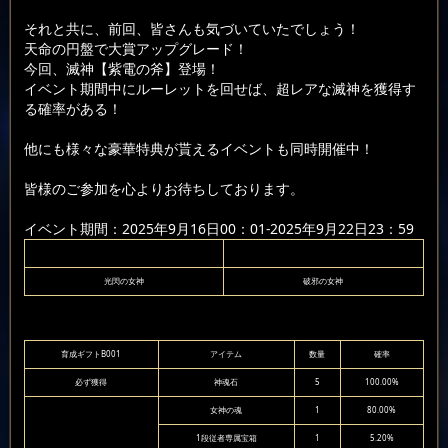
それと共に、前回、皆さんも気づいていたでしょう！
天命の円盤で大賞アップグレード！
今回、滅神【紫電の斧】登場！
イベント期間中にルーレットを回せば、超レアな滅神を獲得す
る確率がある！
他にも様々な豪華特典が貰えるイベントも同時開催中！
皆様のご参加を心よりお待ちしております。
イベント期間：2025年9月16日00：01-2025年9月22日23：59
光閃の女神
破邪の女神
育成ギフトB001
アイテム
数量
確率
必ず獲得
神魂石
5
100.00%
女神の魂
1
80.00%
1段従者専属宝箱
1
5.20%