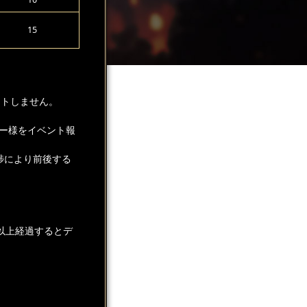
15
ントしません。
ー様をイベント報
捗により前後する
以上経過するとデ