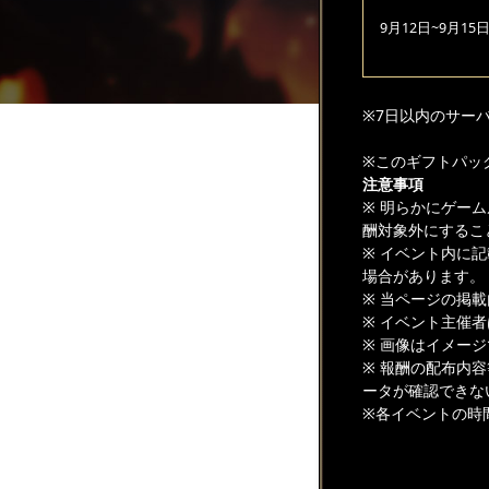
9月12日~9月15
※7日以内のサー
※このギフトパッ
注意事項
※ 明らかにゲー
酬対象外にするこ
※ イベント内に
場合があります。
※ 当ページの掲
※ イベント主催
※ 画像はイメー
※ 報酬の配布内
ータが確認できな
※各イベントの時