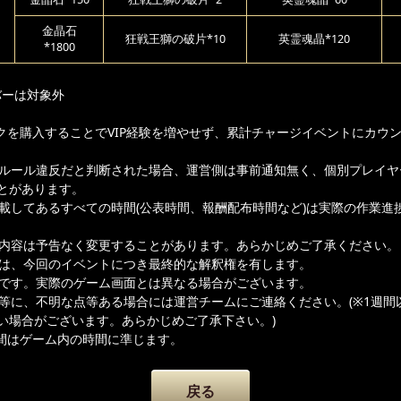
日
金晶石
狂戦王獅の破片*10
英霊魂晶*120
*1800
バーは対象外
クを購入することでVIP経験を増やせず、累計チャージイベントにカウ
ムルール違反だと判断された場合、運営側は事前通知無く、個別プレイヤ
とがあります。
記載してあるすべての時間(公表時間、報酬配布時間など)は実際の作業進
載内容は予告なく変更することがあります。あらかじめご了承ください。
者は、今回のイベントにつき最終的な解釈権を有します。
ジです。実際のゲーム画面とは異なる場合がございます。
容等に、不明な点等ある場合には運営チームにご連絡ください。(※1週間
い場合がございます。あらかじめご了承下さい。)
間はゲーム内の時間に準じます。
戻る