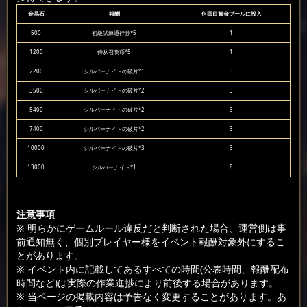
金晶石
報酬
何回目賞金プールに投入
500
初級試練通行券*5
1
1200
侍从召唤币*5
1
2200
シルバーナイトの破片*1
3
3500
シルバーナイトの破片*2
3
5400
シルバーナイトの破片*2
3
7400
シルバーナイトの破片*2
3
10000
シルバーナイトの破片*3
3
13000
シルバーナイト*1
8
注意事項
※ 明らかにゲームルール違反だと判断された場合、運営側は事
前通知無く、個別プレイヤー様をイベント報酬対象外にするこ
とがあります。
※ イベント内に記載してあるすべての時間(公表時間、報酬配布
時間など)は実際の作業進捗により前後する場合があります。
※ 当ページの掲載内容は予告なく変更することがあります。あ