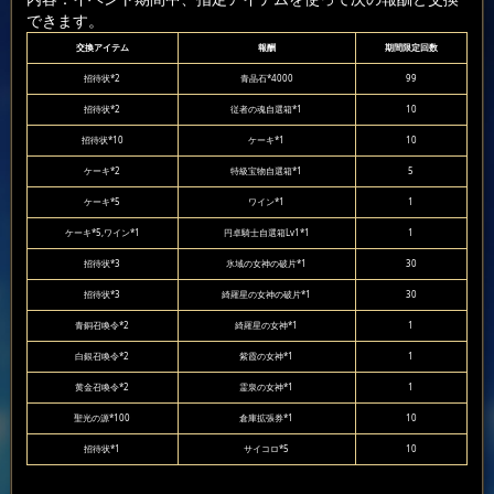
できます。
交換アイテム
報酬
期間限定回数
招待状*2
青晶石*4000
99
招待状*2
従者の魂自選箱*1
10
招待状*10
ケーキ*1
10
ケーキ*2
特級宝物自選箱*1
5
ケーキ*5
ワイン*1
1
ケーキ*5,ワイン*1
円卓騎士自選箱Lv1*1
1
招待状*3
氷域の女神の破片*1
30
招待状*3
綺羅星の女神の破片*1
30
青銅召喚令*2
綺羅星の女神*1
1
白銀召喚令*2
紫霞の女神*1
1
黄金召喚令*2
霊泉の女神*1
1
聖光の源*100
倉庫拡張券*1
10
招待状*1
サイコロ*5
10