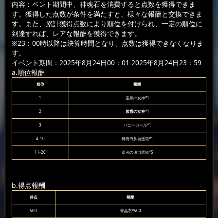
内容：ベント期間中、神魂石を消費すると点数を獲得できま
す。獲得した点数が条件を満たすと、様々な報酬と交換できま
す。また、累計獲得点数により順位を付けられ、一定の順位に
到達すれば、レアな報酬を獲得できます。
※23：00時以降は決算時間となり、点数は獲得できなくなりま
す。
イベント期間：2025年8月24日00：01-2025年8月24日23：59
a.順位報酬
順位
報酬
1
霊泉の女神*1
2
紫霞の女神
*1
3
バニーガール*1
4-10
稀有侍从自选箱*1
11-20
従者の魂自選箱*5
b.得点報酬
得点
報酬
500
青晶石*500