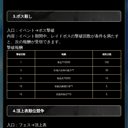
3.ボス殺し
入口：イベント
→ボス撃破
内容：イベント期間中、レイドボスの撃破回数が条件を満たす
と、次の報酬が受領できます。
撃破報酬
撃破回数
報酬
领取次数
1
黄金*10000
100
3
氷域の女神の破片*1
30
5
青晶石*3000
15
10
初級試練通行券*1
5
15
武器昇格石*10
5
4.頂上表順位競争
入口：フェス
→頂上表