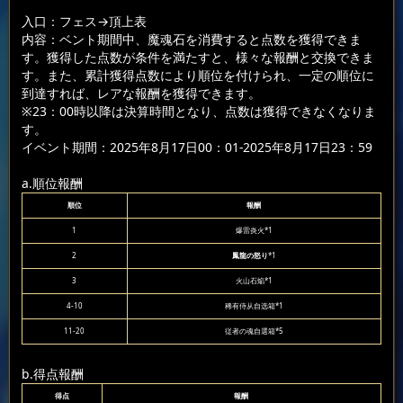
入口：フェス
→頂上表
内容：ベント期間中、魔魂石を消費すると点数を獲得できま
す。獲得した点数が条件を満たすと、様々な報酬と交換できま
す。また、累計獲得点数により順位を付けられ、一定の順位に
到達すれば、レアな報酬を獲得できます。
※23：00時以降は決算時間となり、点数は獲得できなくなりま
す。
イベント期間：2025年8月17日00：01-2025年8月17日23：59
a.順位報酬
順位
報酬
1
爆雷炎火*1
2
鳳龍の怒り
*1
3
火山石焔*1
4-10
稀有侍从自选箱*1
11-20
従者の魂自選箱*5
b.得点報酬
得点
報酬