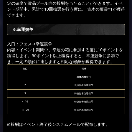
定の確率で賞品プール内の報酬を当たることができます。イベ
ント期間中、累計で10回抽選を行う度に、 古木の葉霊*1が獲得
できます。
6.幸運競争
入口：フェス
→幸運競争
内容：イベント期間中、幸運の箱に参加する度に10ポイントを
獲得します。50ポイント以上獲得すると、幸運競争に参加で
き、一定の順位に達しますと相応な報酬が獲得できます。
順位
報酬
1
怒炎の鬼火
*1
2
史詩従者自選箱*1
3
特級従者自選箱*2
4~10
特級従者自選箱*1
11~20
従者の魂自選箱*5
※報酬はイベント終了後システムメールで配布します。