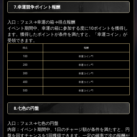
7.幸運競争ポイント報酬
入口：フェス
→幸運の箱
→得点報酬
イベント期間中、幸運の箱に参加する度に10ポイントを獲得し
ます。獲得したポイントが条件を満たすと、「幸運コイン」が
受領できます。
得点
報酬
100
幸運コイン*1
200
幸運コイン*1
300
幸運コイン*1
400
幸運コイン*1
500
幸運コイン*1
8.七色の円盤
入口：フェス
→七色の円盤
内容：イベント期間中、1日のチャージ額が条件を満たすと、円
盤を回すチャンスを1回獲得できます。一定の確率で次の報酬が