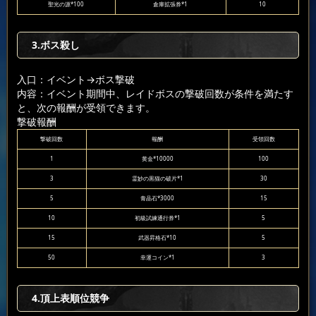
聖光の源*100
倉庫拡張券*1
10
3.ボス殺し
入口：イベント
→ボス撃破
内容：イベント期間中、レイドボスの撃破回数が条件を満たす
と、次の報酬が受領できます。
撃破報酬
撃破回数
報酬
受領回数
1
黄金*10000
100
3
霊妙の黒猫の破片*1
30
5
青晶石*3000
15
10
初級試練通行券*1
5
15
武器昇格石*10
5
50
幸運コイン*1
3
4.頂上表順位競争