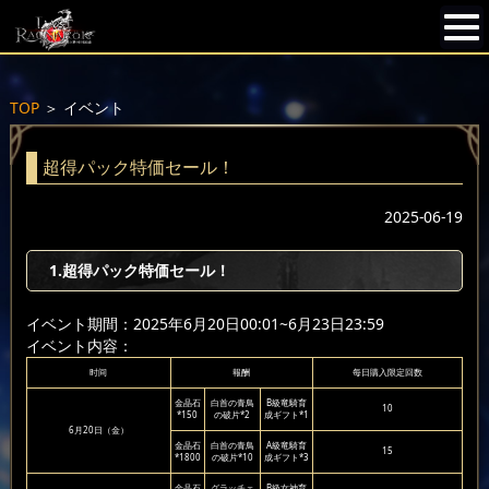
TOP
＞
イベント
超得パック特価セール！
2025-06-19
1.超得パック特価セール！
イベント期間：2025年6月20日00:01~6月23日23:59
イベント内容：
时间
報酬
每日購入限定回数
金晶石
白首の青鳥
B級竜騎育
10
*150
の破片*2
成ギフト*1
6月20日（金）
金晶石
白首の青鳥
A級竜騎育
15
*1800
の破片*10
成ギフト*3
金晶石
グラッチェ
B級女神育