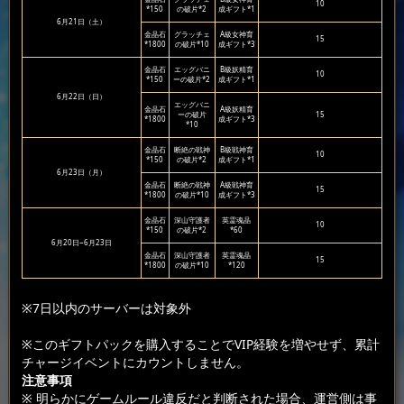
10
*150
の破片*2
成ギフト*1
6月21日（土）
金晶石
グラッチェ
A級女神育
15
*1800
の破片*10
成ギフト*3
金晶石
エッグバニ
B級妖精育
10
*150
ーの破片*2
成ギフト*1
6月22日（日）
エッグバニ
金晶石
A級妖精育
ーの破片
15
*1800
成ギフト*3
*10
金晶石
断絶の戦神
B級戦神育
10
*150
の破片*2
成ギフト*1
6月23日（月）
金晶石
断絶の戦神
A級戦神育
15
*1800
の破片*10
成ギフト*3
金晶石
深山守護者
英霊魂晶
10
*150
の破片*2
*60
6月20日~6月23日
金晶石
深山守護者
英霊魂晶
15
*1800
の破片*10
*120
※7日以内のサーバーは対象外
※このギフトパックを購入することでVIP経験を増やせず、累計
チャージイベントにカウントしません。
注意事項
※ 明らかにゲームルール違反だと判断された場合、運営側は事