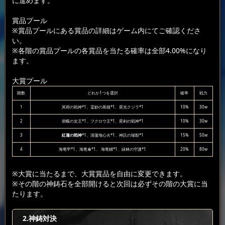
に進めます。
賞品プール
※賞品プールにある賞品の詳細はゲーム内にてご確認くださ
い。
※各階の賞品プールの各賞品を当たる確率は全部4.00%になり
ます。
大賞プール
階数
どれか1つを選択
確率
戦力
1
冥府の戦神*1、霊妙の黒猫*1、星光クジラ*1
10%
30w
2
胡蝶の女王*1、フクロウ王*1、星剣の戦神*1
10%
30w
3
紅蓮の戦神
*1、清蓮地心火*1、神託の瑞獣*1
15%
50w
4
海竜甲*1、海竜傘*1、 海竜鰭*1、緑林の守護*1
20%
80w
※大賞に当たるまで、大賞賞品を自由に変更できます。
※その階の神鋳石を全部開けると次回は必ずその階の大賞に当
たります。
2.神鋳対決