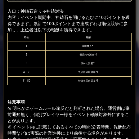
入口：神鋳石造り
→神鋳対決
内容：イベント期間中、神鋳石を開けるたびに10ポイントを獲
得できます。累計で100ポイントまで達成すれば順位競争に参
加し、上位者は以下の報酬を獲得できます。
順位
報酬
1
金剛魔人*1
2
機眼の守護者*1
3
深林の賢者*1
4~10
史詩従者自選箱*1
11~50
特級英霊自選箱*1
注意事項
※ 明らかにゲームルール違反だと判断された場合、運営側は事
前通知無く、個別プレイヤー様をイベント報酬対象外にするこ
とがあります。
※ イベント内に記載してあるすべての時間(公表時間、報酬配布
時間など)は実際の作業進捗により前後する場合があります。