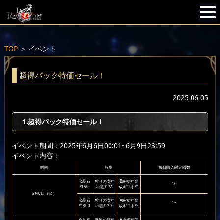
TOP
＞
イベント
超得パック特価セール！
2025-06-05
1.超得パック特価セール！
イベント期間：2025年6月6日00:01~6月9日23:59
イベント内容：
时间
報酬
每日購入限定回数
金晶石
狩りの女神
B級女神育
10
*150
の破片*2
成ギフト*1
6月6日（金）
金晶石
狩りの女神
A級女神育
15
*1800
の破片*10
成ギフト*3
金晶石
微風の妖精
B級妖精育