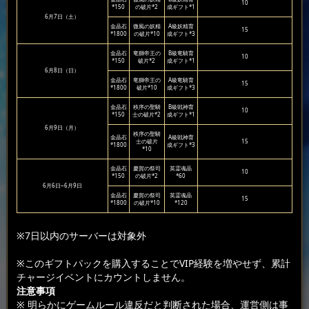
10
*150
の破片*2
成ギフト*1
6月7日（土）
金晶石
微風の妖精
A級妖精育
15
*1800
の破片*10
成ギフト*3
金晶石
竜獅帝王の
B級竜騎育
10
*150
破片*2
成ギフト*1
6月8日（日）
金晶石
竜獅帝王の
A級竜騎育
15
*1800
破片*10
成ギフト*3
金晶石
秩序の聖騎
B級戦神育
10
*150
士の破片*2
成ギフト*1
6月9日（月）
秩序の聖騎
金晶石
A級戦神育
士の破片
15
*1800
成ギフト*3
*10
金晶石
慶賀の祭司
英霊魂晶
10
*150
の破片*2
*60
6月6日~6月9日
金晶石
慶賀の祭司
英霊魂晶
15
*1800
の破片*10
*120
※7日以内のサーバーは対象外
※このギフトパックを購入することでVIP経験を増やせず、累計
チャージイベントにカウントしません。
注意事項
※ 明らかにゲームルール違反だと判断された場合、運営側は事