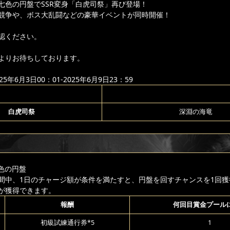
七色の円盤でSSR変身「白虎司祭」再び登場！
競争や、ボス大乱闘などの豪華イベントが同時開催！
認ください。
よりお待ちしております。
年6月3日00：01-2025年6月9日23：59
白虎司祭
深淵の海竜
色の円盤
間中、1日のチャージ額が条件を満たすと、円盤を回すチャンスを1回獲
が獲得できます。
報酬
何回目賞金プール
初級試練通行券*5
1