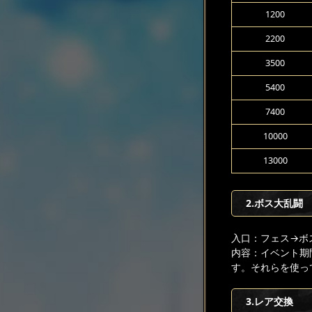
1200
2200
3500
5400
7400
10000
13000
2.ボス大乱闘
入口：フェス
→ボ
内容：イベント期
す。それらを使っ
3.レア交換