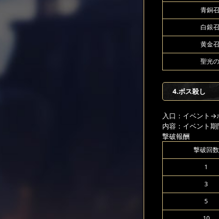
青銅召
白銀召
黄金召
聖光の
4.ボス殺し
入口：イベント
→
内容：イベント期
撃破報酬
撃破回数
1
3
5
10