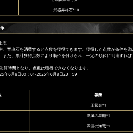
武器昇格石*10
競争
上表
中、竜魂石を消費すると点数を獲得できます。獲得した点数が条件を満
。また、累計獲得点数により順位を付けられ、一定の順位に到達すれば
降は決算時間となり、点数は獲得できなくなります。
年6月8日00：01-2025年6月8日23：59
位
報酬
玉紫金*1
殲滅の星艦*1
深淵の海竜*1