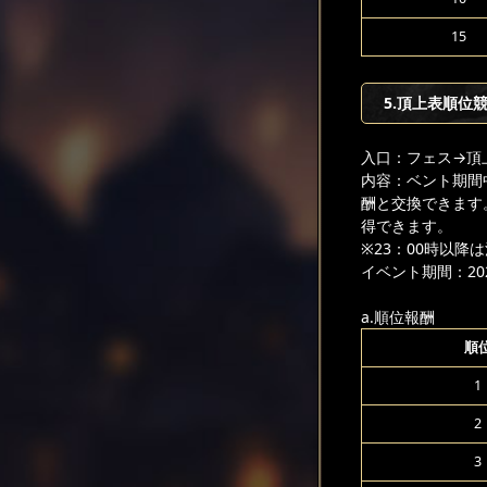
15
5.頂上表順位
入口：フェス
→頂
内容：ベント期間
酬と交換できます
得できます。
※23：00時以
イベント期間：2025
a.順位報酬
順
1
2
3