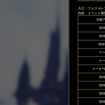
入口：フェス
→レ
内容：イベント期
交換
招待
招待
招待
ケー
ケー
ケーキ*5
招待
招待
招待
招待