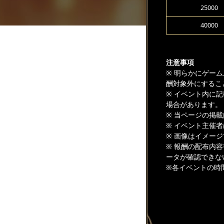
25000
40000
注意事項
※ 明らかにゲー
酬対象外にするこ
※ イベント内に
場合があります。
※ 当ページの掲
※ イベント主催
※ 画像はイメー
※ 報酬の配布内
ータが確認できな
※各イベントの時