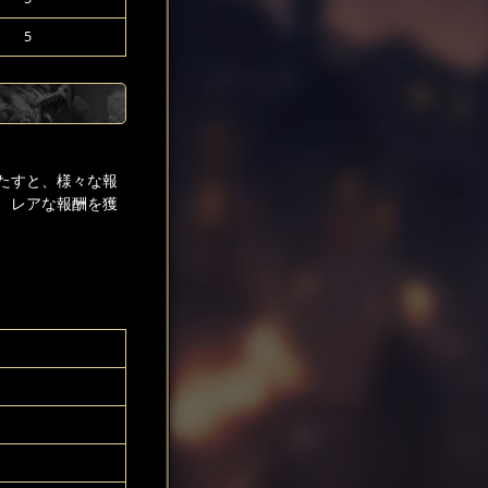
5
たすと、様々な報
、レアな報酬を獲