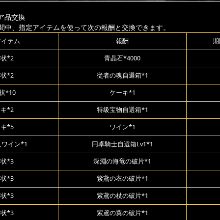
ア品交換
間中、指定アイテムを使って次の報酬と交換できます。
アイテム
報酬
期
状*2
青晶石*4000
状*2
従者の魂自選箱*1
状*10
ケーキ*1
キ*2
特級宝物自選箱*1
キ*5
ワイン*1
,ワイン*1
円卓騎士自選箱Lv1*1
状*3
深淵の海竜の破片*1
状*3
紫鳶の衣の破片*1
状*3
紫鳶の杖の破片*1
状*3
紫鳶の翼の破片*1