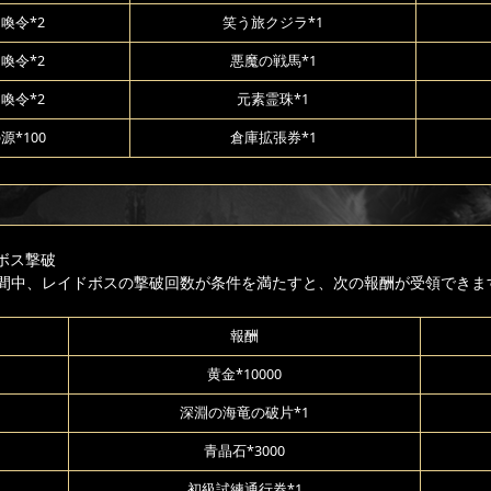
喚令*2
笑う旅クジラ*1
喚令*2
悪魔の戦馬*1
喚令*2
元素霊珠*1
源*100
倉庫拡張券*1
ボス撃破
間中、レイドボスの撃破回数が条件を満たすと、次の報酬が受領できま
報酬
黄金*10000
深淵の海竜の破片*1
青晶石*3000
初級試練通行券*1