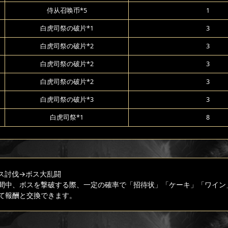
侍从召唤币*5
1
白虎司祭の破片*1
3
白虎司祭の破片*2
3
白虎司祭の破片*2
3
白虎司祭の破片*2
3
白虎司祭の破片*3
3
白虎司祭*1
8
ス討伐
→ボス大乱闘
間中、ボスを撃破する際、一定の確率で「招待状」「ケーキ」「ワイン
て報酬と交換できます。