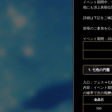
イベント期間中、
他にも頂上表順位
詳細は下記をご確
皆様のご参加を心
イベント期間：2025
1. 七色の円盤
入口：フェス
→七
内容：イベント期
の確率で次の報酬
金晶石
500