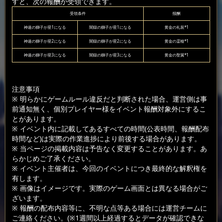
すと、次の報酬が受領できます。
受領条件
报酬
神速の獅子が星1になる
闇獄の獅子が星1になる
黄金の礼装*1
神速の獅子が星2になる
闇獄の獅子が星2になる
黄金の霊槍*1
神速の獅子が星3になる
闇獄の獅子が星3になる
黄金の聖翼*1
注意事項
※ 明らかにゲームルール違反だと判断された場合、運営側は事
前通知無く、個別プレイヤー様をイベント報酬対象外にするこ
とがあります。
※ イベント内に記載してあるすべての時間(公表時間、報酬配布
時間など)は実際の作業進捗により前後する場合があります。
※ 当ページの掲載内容は予告なく変更することがあります。あ
らかじめご了承ください。
※ イベント主催者は、今回のイベントにつき最終的な解釈権を
有します。
※ 画像はイメージです。実際のゲーム画面とは異なる場合がご
ざいます。
※ 報酬の配布内容等に、不明な点等ある場合には運営チームに
ご連絡ください。(※1週間以上経過するとデータが確認できな