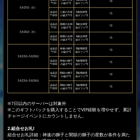
10
*150
の破片*2
成ギフト*1
5月25日（日）
金晶石
八翼の天使
A級戦神育
15
*1800
の破片*10
成ギフト*3
金晶石
黒曜の女神
B級女神育
10
*150
の破片*2
成ギフト*1
5月26日（月）
金晶石
黒曜の女神
A級女神育
15
*1800
の破片*10
成ギフト*3
金晶石
神速の獅子
B級竜騎育
10
*150
の破片*2
成ギフト*1
5月23日~5月26日
金晶石
神速の獅子
A級竜騎育
15
*1800
の破片*10
成ギフト*3
金晶石
闇獄の獅子
B級竜騎育
10
*150
の破片*2
成ギフト*1
5月23日~5月26日
金晶石
闇獄の獅子
A級竜騎育
15
*1800
の破片*10
成ギフト*3
※7日以内のサーバーは対象外
※このギフトパックを購入することでVIP経験を増やせず、累計
チャージイベントにカウントしません。
2.組合せお礼!
組合せお礼詳細：神速の獅子と闇獄の獅子の星数が条件を満た