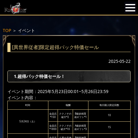
TOP
＞
イベント
[異世界従者]限定超得パック特価セール
2025-05-22
1.超得パック特価セール！
イベント期間：2025年5月23日00:01~5月26日23:59
イベント内容：
时间
報酬
每日購入限定回数
金晶石
ククノチの
B級妖精育
10
*150
破片*2
成ギフト*1
5月24日（土）
金晶石
ククノチの
A級妖精育
15
*1800
破片*10
成ギフト*3
金晶石
八翼の天使
B級戦神育