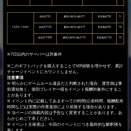
金晶石*25
慶賀の祭司の破片*1
英霊魂晶*30
5
1月3日~1月6日
金晶石*150
慶賀の祭司の破片*2
英霊魂晶*60
10
金晶石*1800
慶賀の祭司の破片*10
英霊魂晶*120
15
※7日以内のサーバーは対象外
※このギフトパックを購入することでVIP経験を増やせず、累計
チャージイベントにカウントしません。
注意事項
※ 明らかにゲームルール違反だと判断された場合、運営側は事
前通知無く、個別プレイヤー様をイベント報酬対象外にするこ
とがあります。
※ イベント内に記載してあるすべての時間(公表時間、報酬配布
時間など)は実際の作業進捗により前後する場合があります。
※ 当ページの掲載内容は予告なく変更することがあります。あ
らかじめご了承ください。
※ イベント主催者は、今回のイベントにつき最終的な解釈権を
有します。