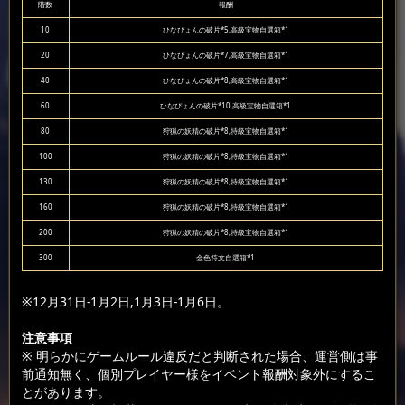
階数
報酬
10
ひなぴょんの破片*5,高級宝物自選箱*1
20
ひなぴょんの破片*7,高級宝物自選箱*1
40
ひなぴょんの破片*8,高級宝物自選箱*1
60
ひなぴょんの破片*10,高級宝物自選箱*1
80
狩猟の妖精の破片*8,特級宝物自選箱*1
100
狩猟の妖精の破片*8,特級宝物自選箱*1
130
狩猟の妖精の破片*8,特級宝物自選箱*1
160
狩猟の妖精の破片*8,特級宝物自選箱*1
200
狩猟の妖精の破片*8,特級宝物自選箱*1
300
金色符文自選箱*1
※12月31日-1月2日,1月3日-1月6日。
注意事項
※ 明らかにゲームルール違反だと判断された場合、運営側は事
前通知無く、個別プレイヤー様をイベント報酬対象外にするこ
とがあります。