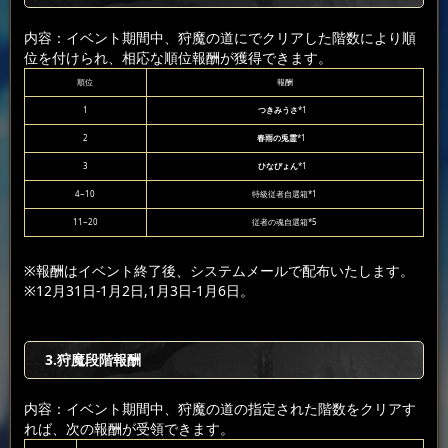
内容：イベント期間中、狩魔の道にでクリアした階数により順
位を付けられ、相応な順位報酬が獲得できます。
順位
報酬
1
つきみうさ
*1
2
春雨の兎霊
*1
3
ひなぴょん
*1
4~10
特級従者自選箱*1
11~20
従者の魂自選箱*5
※報酬はイベント終了後、システムメールで配布いたします。
※12月31日-1月2日,1月3日-1月6日。
3.狩魔段階報酬
内容：イベント期間中、狩魔の道の指定された階数をクリアす
れば、次の報酬が受領できます。