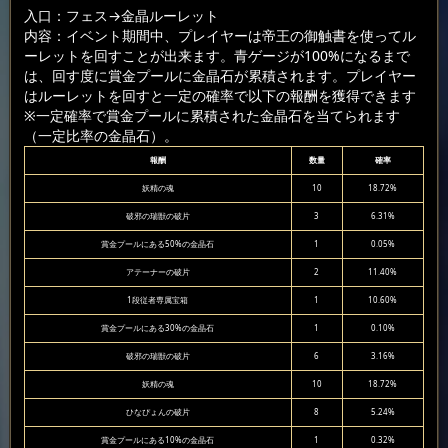
入口：フェス
→金晶ルーレット
内容：イベント期間中、プレイヤーは帝王の御触書を使ってル
ーレットを回すことが出来ます。青ゲージが100%になるまで
は、回す度に賞金プールに金晶石が累積されます。プレイヤー
はルーレットを回すと一定の確率で以下の報酬を獲得できます
※一定確率で賞金プールに累積された金晶石を当てられます
（一定比率の金晶石）。
報酬
数量
確率
妖精の魂
10
18.72%
破邪の瑞獣の破片
3
6.31%
賞金プールにある50%の金晶石
1
0.05%
アテーナーの破片
2
11.40%
1段従者専属宝箱
1
10.60%
賞金プールにある30%の金晶石
1
0.10%
破邪の瑞獣の破片
6
3.16%
妖精の魂
10
18.72%
ひなぴょんの破片
8
5.24%
賞金プールにある10%の金晶石
1
0.32%