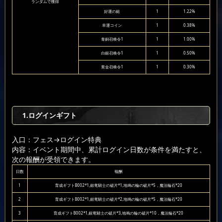
ランダムで獲得
好運の鎚
1
1.22%
幸運コイン
1
0.38%
青銅召喚令1
1
1.00%
白銀召喚令1
1
0.50%
黄金召喚令1
1
0.30%
1.ログインギフト
入口：フェス
→ログイン特典
内容：イベント期間中、累計ログイン日数が条件を満たすと、
次の報酬が受領できます。
日数
報酬
1
育成ギフトB002*1,銀竜騎士の破片*1,地鳴の輪の破片*5，魔法輪石*20
2
育成ギフトB002*1,銀竜騎士の破片*2,地鳴の輪の破片*5，魔法輪石*20
3
育成ギフトB002*1,銀竜騎士の破片*3,地鳴の輪の破片*10，魔法輪石*20