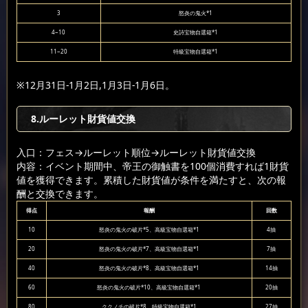
3
怒炎の鬼火*1
4~10
史詩宝物自選箱*1
11~20
特級宝物自選箱*1
※12月31日-1月2日,1月3日-1月6日。
8.ルーレット財貨値交換
入口：フェス
→ルーレット順位
→ルーレット財貨値交換
内容：イベント期間中、帝王の御触書を100個消費すれば1財貨
値を獲得できます。累積した財貨値が条件を満たすと、次の報
酬と交換できます。
得点
報酬
回数
10
怒炎の鬼火の破片*5、高級宝物自選箱*1
4抽
20
怒炎の鬼火の破片*7、高級宝物自選箱*1
7抽
40
怒炎の鬼火の破片*8、高級宝物自選箱*1
14抽
60
怒炎の鬼火の破片*10、高級宝物自選箱*1
20抽
80
ククノチの破片*8、特級宝物自選箱*1
27抽