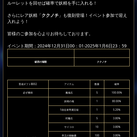
ルーレットを回せば確率で妖精を手に入れる！
さらにレア妖精「
ククノチ
」も復刻登場！イベント参加で迎え
入れよう！
皆様のご参加を心よりお待ちしております。
イベント期間：2024年12月31日00：01-2025年1月6日23：59
破邪の瑞獣
ククノチ
育成ギフトB002
アイテム
数量
確率
必ず獲得
魔魂石
5
100.00%
妖精の魂
1
80.00%
1段従者専属宝箱
1
5.20%
狩魔石
5
3.80%
サイコロ
10
3.80%
帝王の御触書
100
3.80%