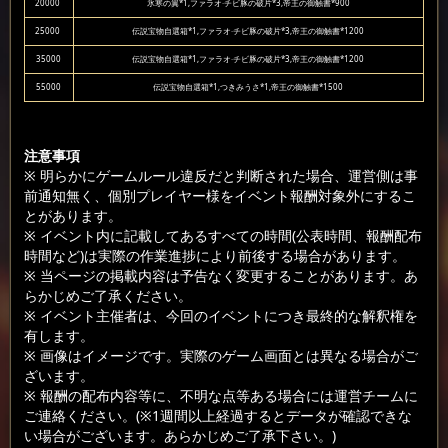
20000
氷寒の翼*1,ファラオ·チビ豚の破片*3,帝王の御触書*900
25000
伝説宝物自選箱*1,ファラオ·チビ豚の破片*3,帝王の御触書*1200
35000
伝説宝物自選箱*1,ファラオ·チビ豚の破片*3,帝王の御触書*1200
55000
伝説宝物自選箱*1,つきみうさ*1,帝王の御触書*1500
注意事項
※ 明らかにゲームルール違反だと判断された場合、運営側は事
前通知無く、個別プレイヤー様をイベント報酬対象外にするこ
とがあります。
※ イベント内に記載してあるすべての時間(公表時間、報酬配布
時間など)は実際の作業進捗により前後する場合があります。
※ 当ページの掲載内容は予告なく変更することがあります。あ
らかじめご了承ください。
※ イベント主催者は、今回のイベントにつき最終的な解釈権を
有します。
※ 画像はイメージです。実際のゲーム画面とは異なる場合がご
ざいます。
※ 報酬の配布内容等に、不明な点等ある場合には運営チームに
ご連絡ください。(※1週間以上経過するとデータが確認できな
い場合がございます。あらかじめご了承下さい。)