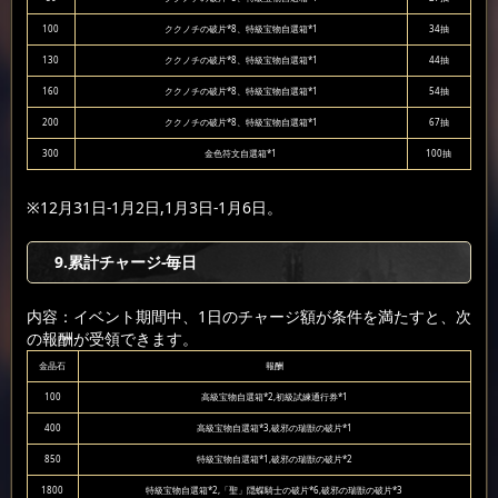
100
ククノチの破片*8、特級宝物自選箱*1
34抽
130
ククノチの破片*8、特級宝物自選箱*1
44抽
160
ククノチの破片*8、特級宝物自選箱*1
54抽
200
ククノチの破片*8、特級宝物自選箱*1
67抽
300
金色符文自選箱*1
100抽
※12月31日-1月2日,1月3日-1月6日。
9
.累計チャージ-毎日
内容：イベント期間中、1日のチャージ額が条件を満たすと、次
の報酬が受領できます。
金晶石
報酬
100
高級宝物自選箱*2,初級試練通行券*1
400
高級宝物自選箱*3,破邪の瑞獣の破片*1
850
特級宝物自選箱*1,破邪の瑞獣の破片*2
1800
特級宝物自選箱*2,「聖」隠蝶騎士の破片*6,破邪の瑞獣の破片*3