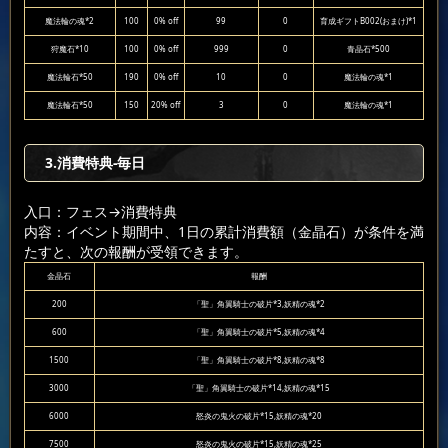
魔法輪の魂*2
100
0% off
99
0
育成ギフトB002(おまけ)*1
狩魔石*10
100
0% off
999
0
青晶石*500
魔法輪石*50
190
0% off
10
0
魔法輪の魂*1
魔法輪石*50
150
20% off
3
0
魔法輪の魂*1
3.消費特典-毎日
入口：フェス
→消費特典
内容：イベント期間中、1日の累計消費額（金晶石）が条件を満
たすと、次の報酬が受領できます。
金晶石
報酬
200
「聖」角翼騎士の破片*3,妖精の魂*2
600
「聖」角翼騎士の破片*5,妖精の魂*4
1500
「聖」角翼騎士の破片*8,妖精の魂*8
3000
「聖」角翼騎士の破片*14,妖精の魂*15
6000
怒炎の鬼火の破片*15,妖精の魂*20
7500
怒炎の鬼火の破片*15,妖精の魂*25