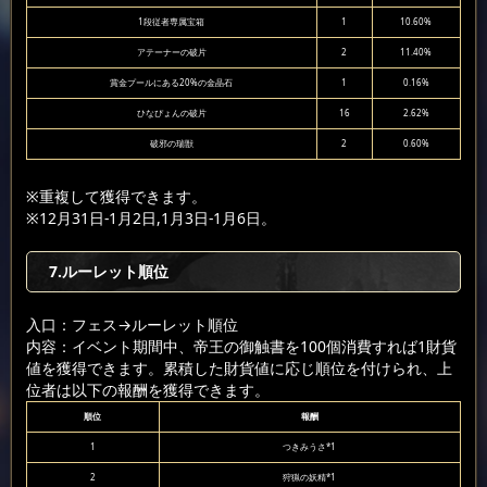
1段従者専属宝箱
1
10.60%
アテーナーの破片
2
11.40%
賞金プールにある20%の金晶石
1
0.16%
ひなぴょんの破片
16
2.62%
破邪の瑞獣
2
0.60%
※重複して獲得できます。
※12月31日-1月2日,1月3日-1月6日。
7.ルーレット順位
入口：フェス
→ルーレット順位
内容：イベント期間中、帝王の御触書を100個消費すれば1財貨
値を獲得できます。累積した財貨値に応じ順位を付けられ、上
位者は以下の報酬を獲得できます。
順位
報酬
1
つきみうさ*1
2
狩猟の妖精*1