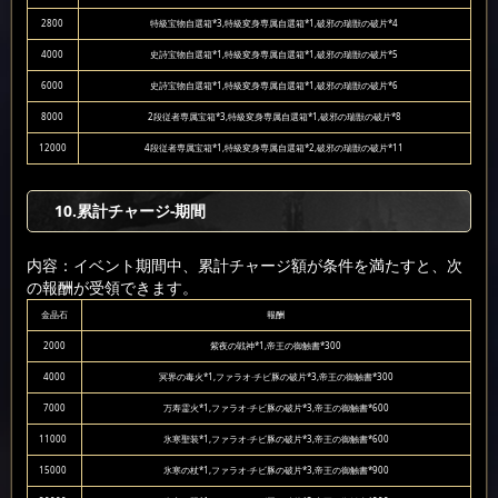
2800
特級宝物自選箱*3,特級変身専属自選箱*1,破邪の瑞獣の破片*4
4000
史詩宝物自選箱*1,特級変身専属自選箱*1,破邪の瑞獣の破片*5
6000
史詩宝物自選箱*1,特級変身専属自選箱*1,破邪の瑞獣の破片*6
8000
2段従者専属宝箱*3,特級変身専属自選箱*1,破邪の瑞獣の破片*8
12000
4段従者専属宝箱*1,特級変身専属自選箱*2,破邪の瑞獣の破片*11
10
.累計チャージ-期間
内容：イベント期間中、累計チャージ額が条件を満たすと、次
の報酬が受領できます。
金晶石
報酬
2000
紫夜の戦神*1,帝王の御触書*300
4000
冥界の毒火*1,ファラオ·チビ豚の破片*3,帝王の御触書*300
7000
万寿霊火*1,ファラオ·チビ豚の破片*3,帝王の御触書*600
11000
氷寒聖装*1,ファラオ·チビ豚の破片*3,帝王の御触書*600
15000
氷寒の杖*1,ファラオ·チビ豚の破片*3,帝王の御触書*900