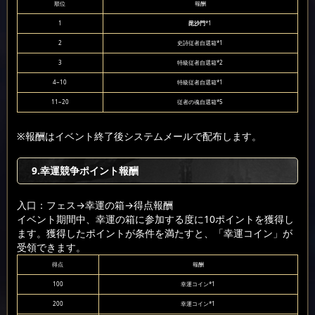
順位
報酬
1
毘沙門
*1
2
史詩従者自選箱*1
3
特級従者自選箱*2
4~10
特級従者自選箱*1
11~20
従者の魂自選箱*5
※報酬はイベント終了後システムメールで配布します。
9.幸運競争ポイント報酬
入口：フェス
→幸運の箱
→得点報酬
イベント期間中、幸運の箱に参加する度に10ポイントを獲得し
ます。獲得したポイントが条件を満たすと、「幸運コイン」が
受領できます。
得点
報酬
100
幸運コイン*1
200
幸運コイン*1