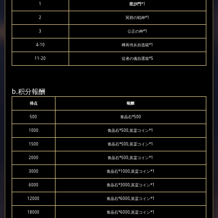
1
毘沙門
*1
2
冥府の戦神*1
3
公正の神*1
4-10
稀有侍从自选箱*1
11-20
従者の魂自選箱*5
b.积分報酬
得点
報酬
500
青晶石*500
1000
青晶石*500,英霊コイン*1
1500
青晶石*500,英霊コイン*1
2000
青晶石*500,英霊コイン*1
3000
青晶石*1000,英霊コイン*1
6000
青晶石*3000,英霊コイン*1
12000
青晶石*6000,英霊コイン*1
18000
青晶石*6000,英霊コイン*1