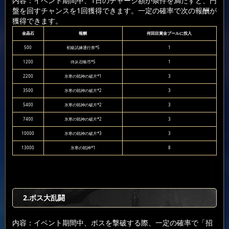
内容：イベント期間中、1日のチャージ額が条件を満たすと、円
盤を回すチャンスを1回獲得できます。一定の確率で次の報酬が
獲得できます。
金晶石
報酬
何回目賞金プールに投入
500
初級試練通行券*5
1
1200
侍从召唤币*5
1
2200
氷寒の戦神の破片*1
3
3500
氷寒の戦神の破片*2
3
5400
氷寒の戦神の破片*2
3
7400
氷寒の戦神の破片*2
3
10000
氷寒の戦神の破片*3
3
13000
氷寒の戦神*1
8
2.ボス大乱闘
内容：イベント期間中、ボスを撃破する際、一定の確率で「招