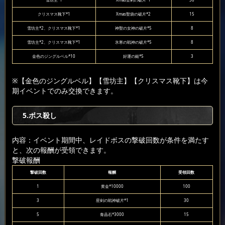
雪坊主*1
Xmas聖剣の破片*1
30
クリスマス靴下*1
Xmas聖袋の破片*2
15
雪坊主*2、クリスマス靴下*1
神聖の女神の破片*5
8
雪坊主*2、クリスマス靴下*1
氷寒の戦神の破片*5
8
金色のジングルベル*10
好運の鎚*5
3
※【金色のジングルベル】【雪坊主】【クリスマス靴下】は今
期イベントでのみ交換できます。
5.ボス殺し
内容：イベント期間中、レイドボスの撃破回数が条件を満たす
と、次の報酬が受領できます。
撃破報酬
撃破回数
報酬
受領回数
1
黄金*10000
100
3
星剣の戦神破片*1
30
5
青晶石*3000
15