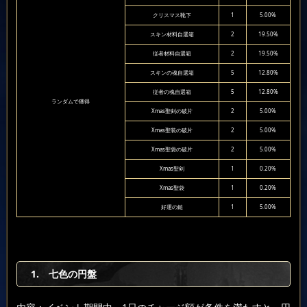
クリスマス靴下
1
5.00%
スキン材料自選箱
2
19.50%
従者材料自選箱
2
19.50%
スキンの魂自選箱
5
12.80%
従者の魂自選箱
5
12.80%
ランダムで獲得
Xmas聖剣の破片
2
5.00%
Xmas聖装の破片
2
5.00%
Xmas聖袋の破片
2
5.00%
Xmas聖剣
1
0.20%
Xmas聖袋
1
0.20%
好運の鎚
1
5.00%
1.
七色の円盤