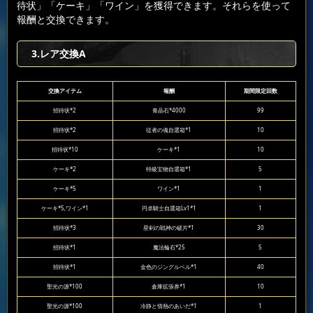
待状」「ケーキ」「ワイン」を獲得できます。それらを使って
報酬と交換できます。
3.レア交換A
交換アイテム
報酬
期間限定回数
招待状*2
青晶石*4000
99
招待状*2
従者の魂自選箱*1
10
招待状*10
ケーキ*1
10
ケーキ*2
特級宝物自選箱*1
5
ケーキ*5
ワイン*1
1
ケーキ*5,ワイン*1
円卓騎士自選箱Lv1*1
1
招待状*3
星剣の戦神の破片*1
30
招待状*1
魔法輪石*25
5
招待状*1
金色のジングルベル*1
40
聖光の源*100
倉庫拡張券*1
10
聖光の源*100
冷静と情熱のあいだ*1
1