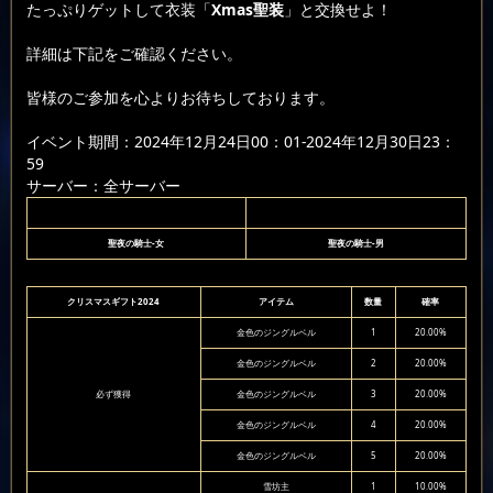
たっぷりゲットして衣装「
Xmas聖装
」と交換せよ！
詳細は下記をご確認ください。
皆様のご参加を心よりお待ちしております。
イベント期間：2024年12月24日00：01-2024年12月30日23：
59
サーバー：全サーバー
聖夜の騎士-女
聖夜の騎士-男
クリスマスギフト2024
アイテム
数量
確率
金色のジングルベル
1
20.00%
金色のジングルベル
2
20.00%
必ず獲得
金色のジングルベル
3
20.00%
金色のジングルベル
4
20.00%
金色のジングルベル
5
20.00%
雪坊主
1
10.00%