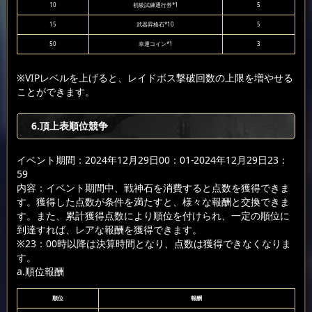
10
初級試練通行券*1
5
15
武器昇格石*10
5
50
幸運コイン*1
3
※VIPレベルを上げると、レイドボス撃破回数の上限を増やせる
ことができます。
6.頂上表順位競争
イベント期間：2024年12月29日00：01-2024年12月29日23：
59
内容：イベント期間中、戦神石を消費すると点数を獲得できま
す。獲得した点数が条件を満たすと、様々な報酬と交換できま
す。また、累計獲得点数により順位を付けられ、一定の順位に
到達すれば、レアな報酬を獲得できます。
※23：00時以降は決算時間となり、点数は獲得できなくなりま
す。
a.順位報酬
順位
報酬