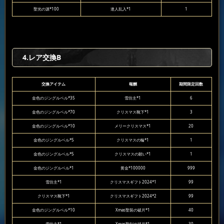
聖光の源*100
達人乱入*1
1
4.レア交換B
交換アイテム
報酬
期間限定回数
金色のジングルベル*35
雪坊主*1
6
金色のジングルベル*70
クリスマス靴下*1
3
金色のジングルベル*10
メリークリスマス*1
20
金色のジングルベル*5
クリスマスの輪*1
1
金色のジングルベル*5
クリスマスの願い*1
1
金色のジングルベル*1
黄金*100000
999
雪坊主*1
クリスマスギフト2024*1
99
クリスマス靴下*1
クリスマスギフト2024*2
99
金色のジングルベル*10
Xmas聖装の破片*1
40