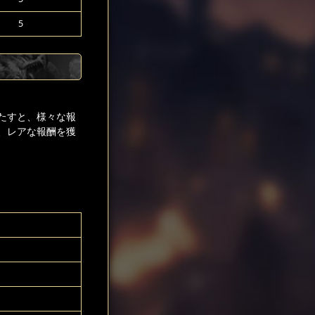
5
たすと、様々な報
、レアな報酬を獲