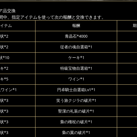
ア品交換
間中、指定アイテムを使って次の報酬と交換できます。
イテム
報酬
期
状*2
青晶石*4000
状*2
従者の魂自選箱*1
*10
ケーキ*1
キ*2
特級宝物自選箱*1
キ*5
ワイン*1
,ワイン*1
円卓騎士自選箱Lv1*1
状*3
笑う旅クジラの破片*1
状*3
聖潔の礼装の破片*1
状*3
梟の権杖の破片*1
状*3
梟の翼の破片*1