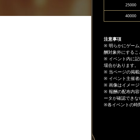
25000
40000
注意事項
※ 明らかにゲー
酬対象外にするこ
※ イベント内に
場合があります。
※ 当ページの掲
※ イベント主催
※ 画像はイメー
※ 報酬の配布内
ータが確認できな
※各イベントの時