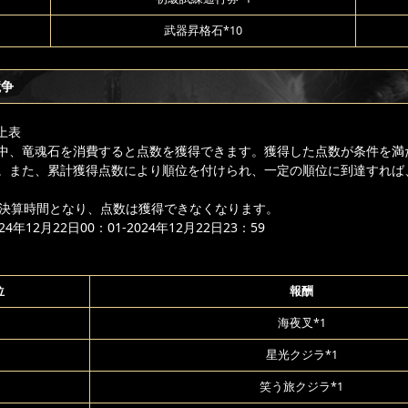
武器昇格石*10
競争
上表
中、竜魂石を消費すると点数を獲得できます。獲得した点数が条件を満
。また、累計獲得点数により順位を付けられ、一定の順位に到達すれば
降は決算時間となり、点数は獲得できなくなります。
年12月22日00：01-2024年12月22日23：59
位
報酬
海夜叉*1
星光クジラ*1
笑う旅クジラ*1