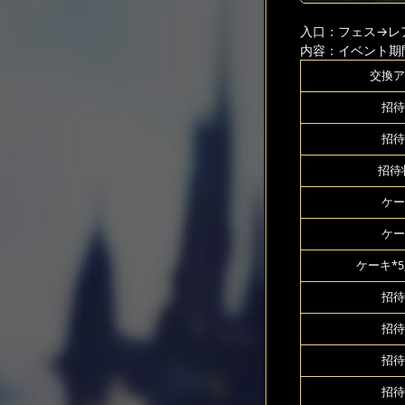
入口：フェス
→レ
内容：イベント期
交換ア
招待
招待
招待状
ケー
ケー
ケーキ*5
招待
招待
招待
招待