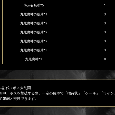
侍从召唤币*5
1
九尾魔神の破片*1
3
九尾魔神の破片*2
3
九尾魔神の破片*2
3
九尾魔神の破片*2
3
九尾魔神の破片*3
3
九尾魔神*1
8
ス討伐
→ボス大乱闘
間中、ボスを撃破する際、一定の確率で「招待状」「ケーキ」「ワイン
て報酬と交換できます。