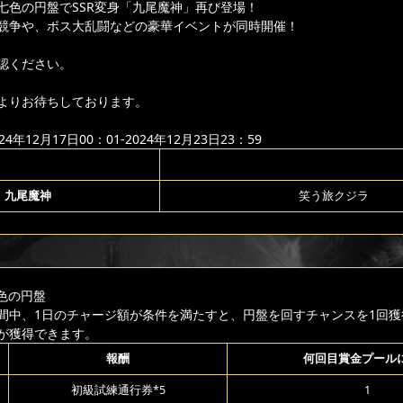
七色の円盤でSSR変身「九尾魔神」再び登場！
競争や、ボス大乱闘などの豪華イベントが同時開催！
認ください。
よりお待ちしております。
年12月17日00：01-2024年12月23日23：59
九尾魔神
笑う旅クジラ
色の円盤
間中、1日のチャージ額が条件を満たすと、円盤を回すチャンスを1回獲
が獲得できます。
報酬
何回目賞金プール
初級試練通行券*5
1