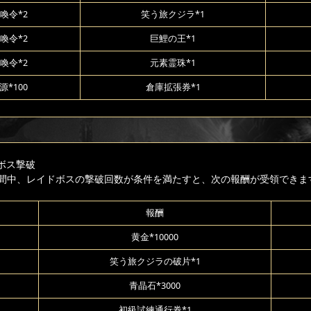
喚令*2
笑う旅クジラ*1
喚令*2
巨鯉の王*1
喚令*2
元素霊珠*1
*100
倉庫拡張券*1
ボス撃破
間中、レイドボスの撃破回数が条件を満たすと、次の報酬が受領できま
報酬
黄金*10000
笑う旅クジラの破片*1
青晶石*3000
初級試練通行券*1