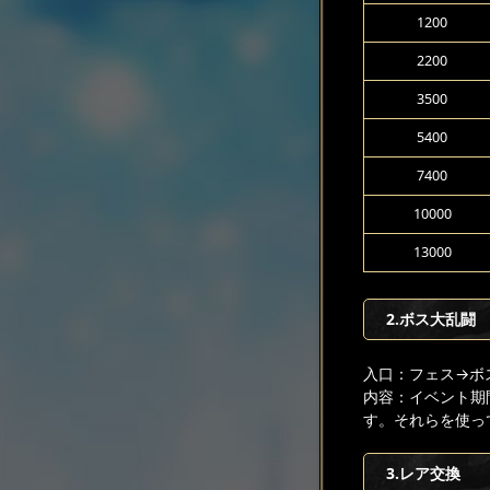
1200
2200
3500
5400
7400
10000
13000
2.ボス大乱闘
入口：フェス
→ボ
内容：イベント期
す。それらを使っ
3.レア交換