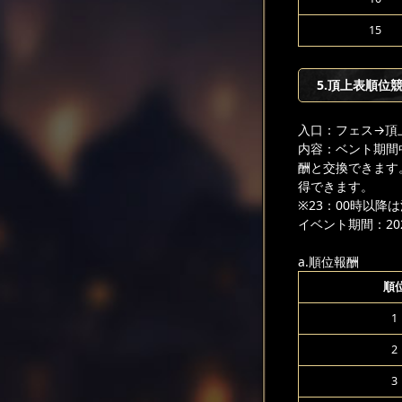
15
5.頂上表順位
入口：フェス
→頂
内容：ベント期間
酬と交換できます
得できます。
※23：00時以
イベント期間：2024
a.順位報酬
順
1
2
3