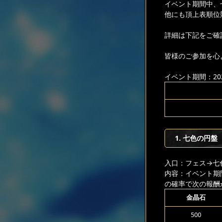
イベント期間中、
他にも頂上表順位
詳細は下記をご確
皆様のご参加を心
イベント期間：2024
1. 七色の円盤
入口：フェス
→七
内容：イベント期
の確率で次の報酬
金晶石
500