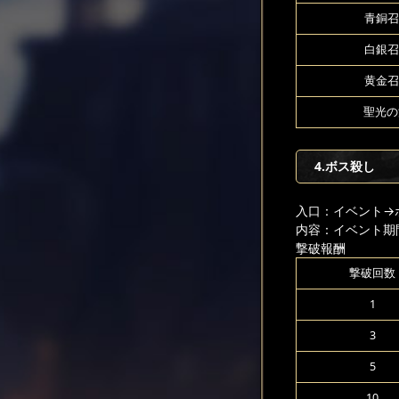
青銅召
白銀召
黄金召
聖光の源
4.ボス殺し
入口：イベント
→
内容：イベント期
撃破報酬
撃破回数
1
3
5
10