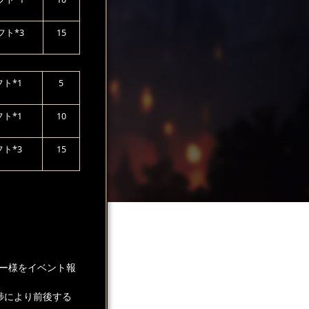
フト*3
15
ト*1
5
ト*1
10
ト*3
15
ー様をイベント報
捗により前後する