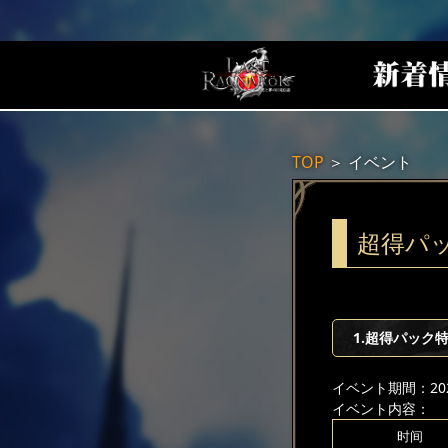
TOP
＞
イベント
超得パ
1.超得パック
イベント期間：2024
イベント内容：
时间