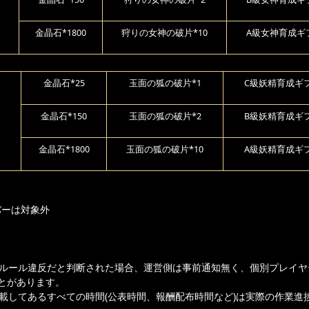
金晶石*1800
狩りの女神の破片*10
A級女神育成ギ
金晶石*25
玉面の狐の破片*1
C級妖精育成ギフ
）
金晶石*150
玉面の狐の破片*2
B級妖精育成ギフ
金晶石*1800
玉面の狐の破片*10
A級妖精育成ギフ
バーは対象外
ムルール違反だと判断された場合、運営側は事前通知無く、個別プレイヤ
とがあります。
記載してあるすべての時間(公表時間、報酬配布時間など)は実際の作業進