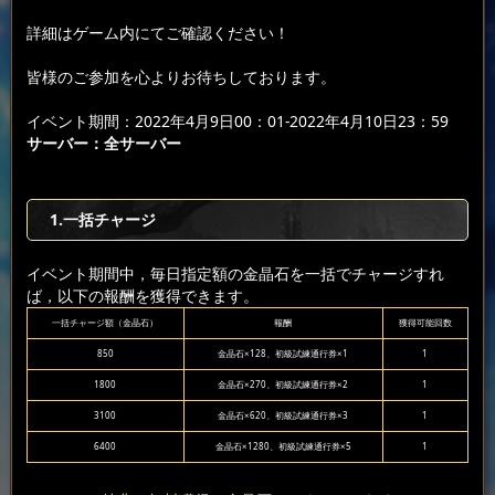
詳細はゲーム内にてご確認ください！
皆様のご参加を心よりお待ちしております。
イベント期間：2022年4月9日00：01-2022年4月10日23：59
サーバー
：
全サーバー
1.一括チャージ
イベント期間中，毎日指定額の金晶石を一括でチャージすれ
ば，以下の報酬を獲得できます。
一括チャージ額（金晶石）
報酬
獲得可能回数
850
金晶石×128、初級試練通行券×1
1
1800
金晶石×270、初級試練通行券×2
1
3100
金晶石×620、初級試練通行券×3
1
6400
金晶石×1280、初級試練通行券×5
1