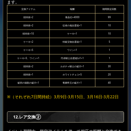
ます。
交換アイテム
報酬
期間限定回数
招待状×2
青晶石×4000
99
招待状×2
従者の魂自選箱×1
10
招待状×10
ケーキ×1
10
ケーキ×2
特級宝物自選箱×1
5
ケーキ×5
ワイン×1
1
ケーキ×5、ワイン×1
円卓騎士自選箱Lv1×1
1
招待状×2
カボチャ騎士の破片×1
30
招待状×1
ホワイトチョコ×5
20
破邪の瑞獣の破片×1
竜獅帝王の破片×1
40
※（それぞれ7日間持続）3月9日-3月15日、3月16日-3月22日
12.レア交換②