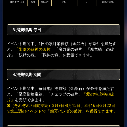
純白ギフト×1
200
0% off
999
0
青晶石×500
3.消費特典-毎日
イベント期間中、1日の累計消費額（金晶石）が条件を満たす
と、
「聖誕の闘神の破片」
「魔力兎の破片」「魔竜騎士の破
片」「妖精の魂」「戦神の魂」を受領できます。
4.消費特典-期間
イベント期間中、毎日累計消費額（金晶石）が条件を満たす
と、「至高指輪宝箱」「チェラブの破片」
「愛の特攻神の破
片」
を受領できます。
※（それぞれ7日間持続）3月9日-3月15日、3月16日-3月22日
※第二週のイベントで「幽冥パンダの破片」を獲得できます。