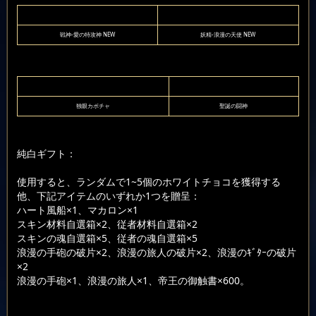
戦神-愛の特攻神 NEW
妖精-浪漫の天使 NEW
独眼カボチャ
聖誕の闘神
純白ギフト：
使用すると、ランダムで1~5個のホワイトチョコを獲得する
他、下記アイテムのいずれか1つを贈呈：
ハート風船×1、マカロン×1
スキン材料自選箱×2、従者材料自選箱×2
スキンの魂自選箱×5、従者の魂自選箱×5
浪漫の手砲の破片×2、浪漫の旅人の破片×2、浪漫のｷﾞﾀｰの破片
×2
浪漫の手砲×1、浪漫の旅人×1、帝王の御触書×600。