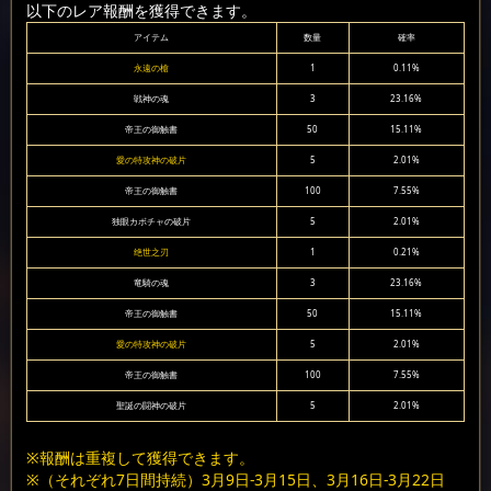
以下のレア報酬を獲得できます。
アイテム
数量
確率
永遠の槍
1
0.11%
戦神の魂
3
23.16%
帝王の御触書
50
15.11%
愛の特攻神の破片
5
2.01%
帝王の御触書
100
7.55%
独眼カボチャの破片
5
2.01%
绝世之刃
1
0.21%
竜騎の魂
3
23.16%
帝王の御触書
50
15.11%
愛の特攻神の破片
5
2.01%
帝王の御触書
100
7.55%
聖誕の闘神の破片
5
2.01%
※報酬は重複して獲得できます。
※（それぞれ7日間持続）3月9日-3月15日、3月16日-3月22日