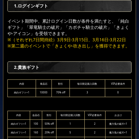
1.ログインギフト
イベント期間中、累計ログイン日数が条件を満たすと、「純白
ギフト」「翠竜騎士の破片」「カボチャ騎士の破片」「きょく
や-アイコン」を受領できます。
※（それぞれ7日間持続）3月9日-3月15日、3月16日-3月22日
※第二週のイベントで「きょくや-吹き出し」を獲得できます。
2.貴族ギフト
内容
青晶石
割引
毎日限定購入回数
VIP必要条件
純白ギフト×1
10000
70% off
3
0
内容
金晶石
割引
毎日限定購入回数
VIP必要条件
おまけ
純白ギフト×1
100
50% off
1
2
魔力兎の破片×1
純白ギフト×1
160
20% off
5
2
魔力兎の破片×1