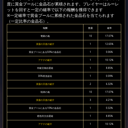
度に賞金プールに金晶石が累積されます。プレイヤーはルーレ
ットを回すと一定の確率で以下の報酬を獲得できます
※一定確率で賞金プールに累積された金晶石を当てられます
（一定比率の金晶石）。
報酬
数量
確率
竜騎の魂
10
17.07%
浪漫の天使の破片
1
12.65%
賞金プールにある50%の金晶石
1
0.06%
アテナの破片
1
10.12%
特級宝物自選箱
1
8.85%
30%奖池金钻
1
0.09%
浪漫の天使の破片
2
6.32%
戦神の魂
10
17.07%
浪漫の天使の破片
3
4.21%
賞金プールにある10%の金晶石
1
0.32%
橙色符文自選箱
1
8.85%
アテナの破片
1
10.12%