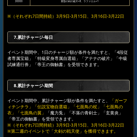
30000
黄昏の剣の破片×8、ラファエル×1
※（それぞれ7日間持続）3月9日-3月15日、3月16日-3月22日
7.累計チャージ-毎日
イベント期間中、1日のチャージ額が条件を満たすと、「4段従
者専属宝箱」「特級変身専属自選箱」「アテナの破片」「中級
試練通行券」「帝王の御触書」を受領できます。
8.累計チャージ-期間
イベント期間中、累計チャージ額が条件を満たすと、
「ガーフ
ィチンチラ」「伝説宝物自選箱」「七面鳥の杖」「七面鳥の
衣」「七面鳥の翼」
「魔力兎」「不落の青剣士」「玄黄炎」
「帝王の御触書」を受領できます。
※（それぞれ7日間持続）3月9日-3月15日、3月16日-3月22日
※第二週のイベントで「大剣の戦天使」を獲得できます。