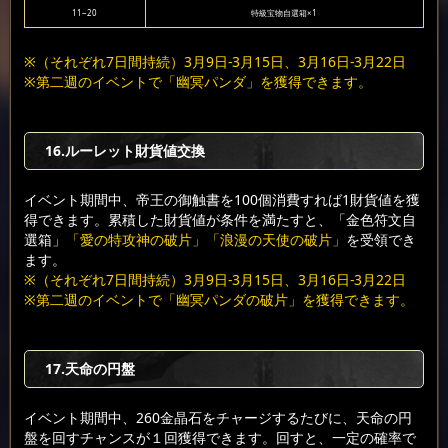
11~20
特級宝物自選箱×1
※（それぞれ7日間持続）3月9日-3月15日、3月16日-3月22日
※第二週のイベントで「幽冥パンダ」を獲得できます。
16.ルーレット財貨値交換
イベント期間中、帝王の御触書を100個消費すれば1財貨値を獲
得できます。累積した財貨値が条件を満たすと、「金色符文自
選箱」
「愛の特攻神の破片」「浪漫の天使の破片」
を受領でき
ます。
※（それぞれ7日間持続）3月9日-3月15日、3月16日-3月22日
※第二週のイベントで「幽冥パンダの破片」を獲得できます。
17.天命の円盤
イベント期間中、260金晶石をチャージするたびに、天命の円
盤を回すチャンスが１回獲得できます。回すと、一定の確率で