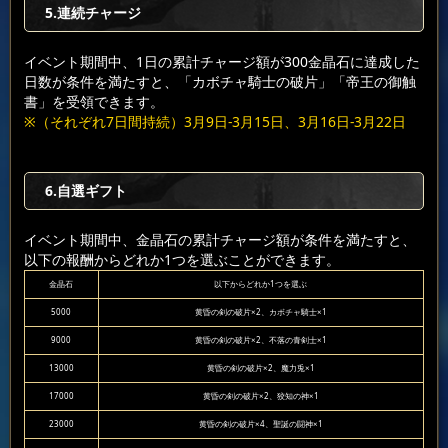
5.連続チャージ
イベント期間中、1日の累計チャージ額が300金晶石に達成した
日数が条件を満たすと、「カボチャ騎士の破片」「帝王の御触
書」を受領できます。
※（それぞれ7日間持続）3月9日-3月15日、3月16日-3月22日
6.自選ギフト
イベント期間中、金晶石の累計チャージ額が条件を満たすと、
以下の報酬からどれか1つを選ぶことができます。
金晶石
以下からどれか1つを選ぶ
5000
黄昏の剣の破片×2、カボチャ騎士×1
9000
黄昏の剣の破片×2、不落の青剣士×1
13000
黄昏の剣の破片×2、魔力兎×1
17000
黄昏の剣の破片×2、狡知の神×1
23000
黄昏の剣の破片×4、聖誕の闘神×1