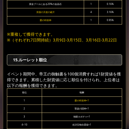
賞金プールにある20%の金晶石
1
0.16%
浪漫の天使の破片
4
3.16%
愛の特攻神
1
0.95%
※重複して獲得できます。
※（それぞれ7日間持続）3月9日-3月15日、3月16日-3月22日
15.ルーレット順位
イベント期間中、帝王の御触書を100個消費すれば1財貨値を獲
得できます。累積した財貨値に応じ順位を付けられ、上位者は
以下の報酬を獲得できます。
順位
報酬
1
愛の特攻神×1
2
聖誕の闘神×1
3
独眼カボチャ×1
4~10
史詩宝物自選箱×1