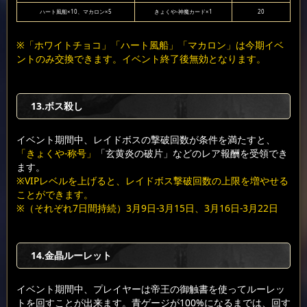
ハート風船×10、マカロン×5
きょくや-神魔カード×1
20
※「ホワイトチョコ」「ハート風船」「マカロン」は今期イベ
ントのみ交換できます。イベント終了後無効となります。
13.ボス殺し
イベント期間中、レイドボスの撃破回数が条件を満たすと、
「きょくや-称号」
「玄黄炎の破片」などのレア報酬を受領でき
ます。
※VIPレベルを上げると、レイドボス撃破回数の上限を増やせる
ことができます。
※（それぞれ7日間持続）3月9日-3月15日、3月16日-3月22日
14.金晶ルーレット
イベント期間中、プレイヤーは帝王の御触書を使ってルーレッ
トを回すことが出来ます。青ゲージが100%になるまでは、回す