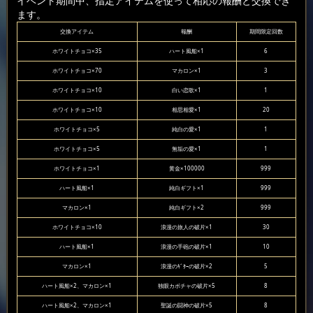
イベント期間中、指定アイテムを使って相応の報酬と交換でき
ます。
交換アイテム
報酬
期間限定回数
ホワイトチョコ×35
ハート風船×1
6
ホワイトチョコ×70
マカロン×1
3
ホワイトチョコ×10
白い恋歌×1
1
ホワイトチョコ×10
相思相愛×1
20
ホワイトチョコ×5
純白の愛×1
1
ホワイトチョコ×5
無垢の愛×1
1
ホワイトチョコ×1
黄金×100000
999
ハート風船×1
純白ギフト×1
999
マカロン×1
純白ギフト×2
999
ホワイトチョコ×10
浪漫の旅人の破片×1
30
ハート風船×1
浪漫の手砲の破片×1
10
マカロン×1
浪漫のｷﾞﾀｰの破片×2
5
ハート風船×2、マカロン×1
独眼カボチャの破片×5
8
ハート風船×2、マカロン×1
聖誕の闘神の破片×5
8