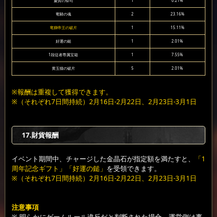
慶賀の祭司
1
0.21%
竜騎の魂
2
23.16%
竜獅帝王の破片
1
15.11%
好運の鎚
1
2.01%
1段従者専属宝箱
1
7.55%
黄玉猫の破片
5
2.01%
※報酬は重複して獲得できます。
※（それぞれ7日間持続）2月16日-2月22日、2月23日-3月1日
17.財貨報酬
イベント期間中、チャージした金晶石が指定額を満たすと、
「1
周年記念ギフト」「好運の鎚」
を受領できます。
※（それぞれ7日間持続）2月16日-2月22日、2月23日-3月1日
注意事項
※ 明らかにゲームルール違反だと判断された場合、運営側は事