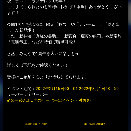
祝！ラスト・ラグナレク1周年！
ここまでこられたのも皆様のおかげ！本当にありがとうござい
ます！
今回1周年を記念に、限定「称号」や「フレーム」、「吹き出
し」が新登場！
また、新神装「真紅の霊装」、新変身「慶賀の祭司」や新竜騎
「竜獅帝王」などが特価で獲得可能！
さあ、みんなで1周年を大いに楽しもう！
詳しくは下記をご確認ください！
皆様のご参加を心よりお待ちしております。
イベント期間：
2022年2月16日00：01-2022年3月1日23：59
サーバー：全サーバー
※公開後7日以内のサーバーはイベント対象外
真紅の霊装 (男) NEW
真紅の霊装 (女) NEW