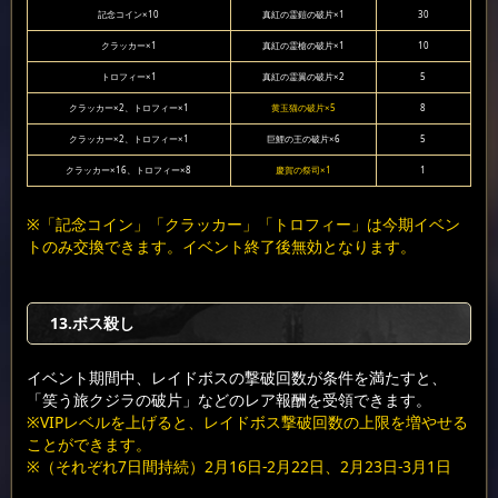
記念コイン×10
真紅の霊鎧の破片×1
30
クラッカー×1
真紅の霊槍の破片×1
10
トロフィー×1
真紅の霊翼の破片×2
5
クラッカー×2、トロフィー×1
黄玉猫の破片×5
8
クラッカー×2、トロフィー×1
巨鯉の王の破片×6
5
クラッカー×16、トロフィー×8
慶賀の祭司×1
1
※「記念コイン」「クラッカー」「トロフィー」は今期イベン
トのみ交換できます。イベント終了後無効となります。
13.ボス殺し
イベント期間中、レイドボスの撃破回数が条件を満たすと、
「笑う旅クジラの破片」などのレア報酬を受領できます。
※VIPレベルを上げると、レイドボス撃破回数の上限を増やせる
ことができます。
※（それぞれ7日間持続）2月16日-2月22日、2月23日-3月1日