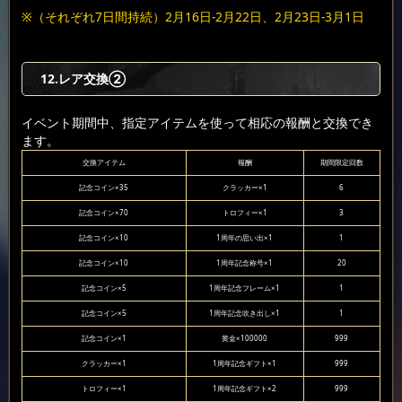
※（それぞれ7日間持続）2月16日-2月22日、2月23日-3月1日
12.レア交換②
イベント期間中、指定アイテムを使って相応の報酬と交換でき
ます。
交換アイテム
報酬
期間限定回数
記念コイン×35
クラッカー×1
6
記念コイン×70
トロフィー×1
3
記念コイン×10
1周年の思い出×1
1
記念コイン×10
1周年記念称号×1
20
記念コイン×5
1周年記念フレーム×1
1
記念コイン×5
1周年記念吹き出し×1
1
記念コイン×1
黄金×100000
999
クラッカー×1
1周年記念ギフト×1
999
トロフィー×1
1周年記念ギフト×2
999