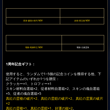
変身-慶賀の祭司 NEW
妖精-黄玉猫 NEW
竜騎-竜獅帝王 NEW
竜騎-元素霊珠
1周年記念ギフト：
使用すると、ランダムで1~5個の記念コインを獲得する他、下
記アイテムのいずれか1つを贈呈：
クラッカー×1、トロフィー×1
スキン材料自選箱×2、従者材料自選箱×2、スキンの魂自選箱
×5、従者の魂自選箱×5
真紅の霊槍の破片×2、真紅の霊鎧の破片×2、真紅の霊翼の破片
×2
真紅の霊槍×1、真紅の霊鎧×1、好運の鎚×2
。