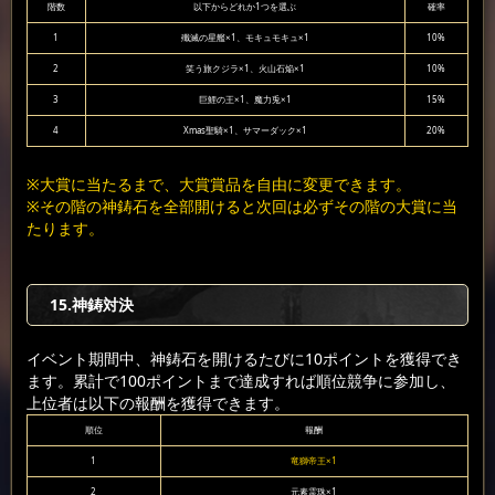
階数
以下からどれか1つを選ぶ
確率
1
殲滅の星艦×1、モキュモキュ×1
10%
2
笑う旅クジラ×1、火山石焔×1
10%
3
巨鯉の王×1、魔力兎×1
15%
4
Xmas聖騎×1、サマーダック×1
20%
※大賞に当たるまで、大賞賞品を自由に変更できます。
※その階の神鋳石を全部開けると次回は必ずその階の大賞に当
たります。
15.神鋳対決
イベント期間中、神鋳石を開けるたびに10ポイントを獲得でき
ます。累計で100ポイントまで達成すれば順位競争に参加し、
上位者は以下の報酬を獲得できます。
順位
報酬
1
竜獅帝王×1
2
元素霊珠×1