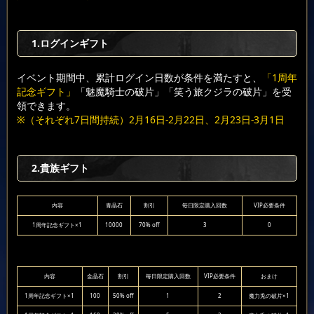
1.ログインギフト
イベント期間中、累計ログイン日数が条件を満たすと、
「1周年
記念ギフト」
「魅魔騎士の破片」「笑う旅クジラの破片」を受
領できます。
※（それぞれ7日間持続）2月16日-2月22日、2月23日-3月1日
2.貴族ギフト
内容
青晶石
割引
毎日限定購入回数
VIP必要条件
1周年記念ギフト×1
10000
70% off
3
0
内容
金晶石
割引
毎日限定購入回数
VIP必要条件
おまけ
1周年記念ギフト×1
100
50% off
1
2
魔力兎の破片×1