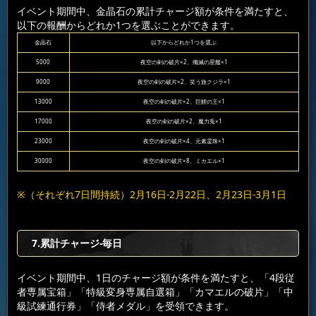
イベント期間中、金晶石の累計チャージ額が条件を満たすと、
以下の報酬からどれか1つを選ぶことができます。
金晶石
以下からどれか1つを選ぶ
5000
夜空の剣の破片×2、殲滅の星艦×1
9000
夜空の剣の破片×2、笑う旅クジラ×1
13000
夜空の剣の破片×2、巨鯉の王×1
17000
夜空の剣の破片×2、魔力兎×1
23000
夜空の剣の破片×4、元素霊珠×1
30000
夜空の剣の破片×8、ミカエル×1
※（それぞれ7日間持続）2月16日-2月22日、2月23日-3月1日
7.累計チャージ-毎日
イベント期間中、1日のチャージ額が条件を満たすと、「4段従
者専属宝箱」「特級変身専属自選箱」「カマエルの破片」「中
級試練通行券」「侍者メダル」を受領できます。