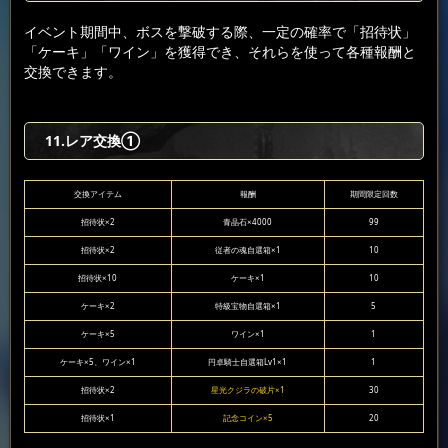
イベント期間中、ボスを撃破する際、一定の確率で「招待状」
「ケーキ」「ワイン」を獲得でき、それらを使って各種報酬と
交換できます。
11.レア交換①
交換アイテム
報酬
期間限定回数
招待状×2
青晶石×4000
99
招待状×2
従者の魂自選箱×1
10
招待状×10
ケーキ×1
10
ケーキ×2
特級宝物自選箱×1
5
ケーキ×5
ワイン×1
1
ケーキ×5、ワイン×1
円卓騎士自選箱Lv1×1
1
招待状×2
星光クジラの破片×1
30
招待状×1
記念コイン×5
20