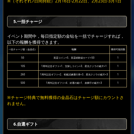
※（それぞれ7日間持続）2月16日-2月22日、2月23日-3月1日
5.一括チャージ
イベント期間中，毎日指定額の金钻を一括でチャージすれば，
以下の報酬を獲得できます。
一括チャージ額（金晶石）
報酬
獲得可能回数
50
英霊コイン×5、英霊経験値カード×50
1
105
1周年記念ギフト×1、宝探しコイン×3、星光クジラの破片×1
1
260
1周年記念ギフト×2、初級試練通行券×3、星光クジラの破片×3
1
500
1周年記念ギフト×4、好運の鎚×1、炎獅子の破片×3
1
※チャージ特典で無料獲得の金晶石はチャージ額にカウントさ
れません。
6.自選ギフト