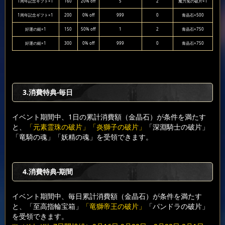
1周年記念ギフト×1
160
20% off
5
2
魔力兎の破片×1
1周年記念ギフト×1
200
0% off
999
0
青晶石×500
好運の鎚×1
150
50% off
1
2
青晶石×750
好運の鎚×1
300
0% off
999
0
青晶石×750
3.消費特典-毎日
イベント期間中、1日の累計消費額（金晶石）が条件を満たす
と、
「元素霊珠の破片」「炎獅子の破片」
「深淵騎士の破片」
「竜騎の魂」「妖精の魂」を受領できます。
4.消費特典-期間
イベント期間中、毎日累計消費額（金晶石）が条件を満たす
と、「至高指輪宝箱」
「竜獅帝王の破片」
「パンドラの破片」
を受領できます。