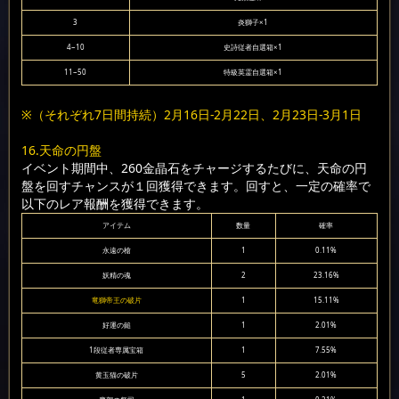
3
炎獅子×1
4~10
史詩従者自選箱×1
11~50
特級英霊自選箱×1
※（それぞれ7日間持続）2月16日-2月22日、2月23日-3月1日
16.天命の円盤
イベント期間中、260金晶石をチャージするたびに、天命の円
盤を回すチャンスが１回獲得できます。回すと、一定の確率で
以下のレア報酬を獲得できます。
アイテム
数量
確率
永遠の槍
1
0.11%
妖精の魂
2
23.16%
竜獅帝王の破片
1
15.11%
好運の鎚
1
2.01%
1段従者専属宝箱
1
7.55%
黄玉猫の破片
5
2.01%