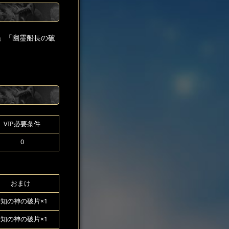
」「幽霊船長の破
VIP必要条件
0
おまけ
知の神の破片×1
知の神の破片×1