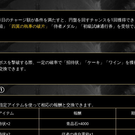
1日のチャージ額が条件を満たすと、円盤を回すチャンスを1回獲得でき
箱」
「四翼の執事の破片」
「侍者メダル」「初級試練通行券」を受領で
ボスを撃破する際、一定の確率で「招待状」「ケーキ」「ワイン」を獲
交換できます。
換①
指定アイテムを使って相応の報酬と交換できます。
アイテム
報酬
期
待状×2
青晶石×4000
待状×2
従者の魂自選箱×1