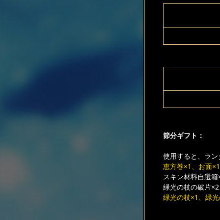
節分ギフト：
使用すると、ランダ
恵方巻×1、お面×1
スキン材料自選箱×
緑光の杖の破片×2
緑光の杖×1、緑光