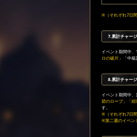
※（それぞれ7日間持
7.累計チャージ
イベント期間中、
ロの破片」
「中級
8.累計チャージ
イベント期間中、
碧のローブ」「紺
す。
※（それぞれ7日間持
※第二週のイベン