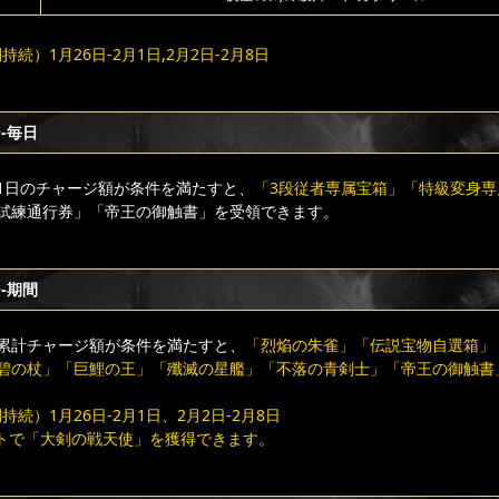
続）1月26日-2月1日,2月2日-2月8日
-毎日
1日のチャージ額が条件を満たすと、
「3段従者専属宝箱」「特級変身専
試練通行券」「帝王の御触書」を受領できます。
-期間
累計チャージ額が条件を満たすと、
「烈焔の朱雀」「伝説宝物自選箱」
碧の杖」「巨鯉の王」「殲滅の星艦」「不落の青剣士」「帝王の御触書
続）1月26日-2月1日、2月2日-2月8日
トで「大剣の戦天使」を獲得できます。