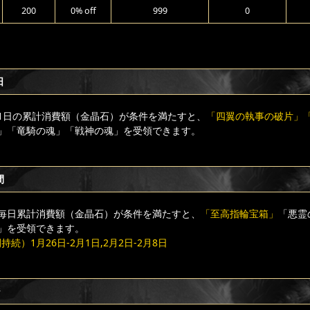
200
0% off
999
0
日
1日の累計消費額（金晶石）が条件を満たすと、
「四翼の執事の破片」
」「竜騎の魂」「戦神の魂」を受領できます。
間
毎日累計消費額（金晶石）が条件を満たすと、
「至高指輪宝箱」
「悪霊
」を受領できます。
続）1月26日-2月1日,2月2日-2月8日
ジ