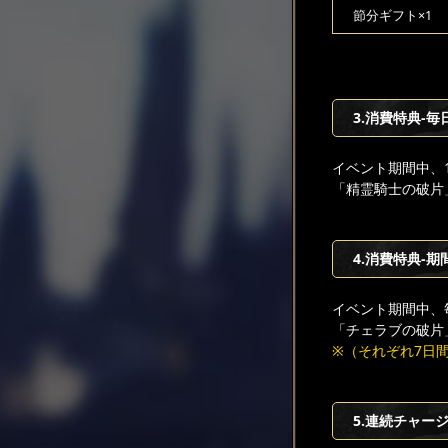
節分ギフト×1
3.消費特典-毎
イベント期間中、
「精霊騎士の破片
4.消費特典-期
イベント期間中、
「チェラブの破片
※（それぞれ7日間持
5.連続チャー