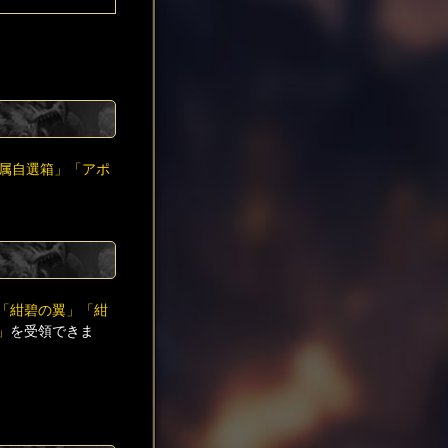
属自選箱」「アポ
「紺碧の翼」「紺
」
を受領できま