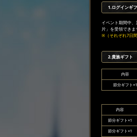
1.ログインギ
イベント期間中、
片」を受領できま
※（それぞれ7日間持
2.貴族ギフト
内容
節分ギフト×
内容
節分ギフト×1
節分ギフト×1