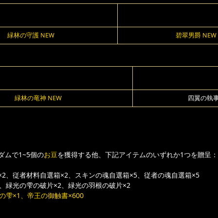
緑林の守護 NEW
碧翠男爵 NEW
緑林の竜神 NEW
四翼の執
ムで1~5個の
お豆
を獲得する他、下記アイテムのいずれか1つを贈呈：
2、従者材料自選箱×2、スキンの魂自選箱×5、従者の魂自選箱×5
、緑光の雫の破片×2、緑光の羽根の破片×2
の雫×1、帝王の御触書×600