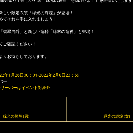
節分祭りで新しい神装「緑光の輝煌」をGETせよ！】を開催いたします
新しい限定衣装「緑光の輝煌」が登場！
めてそれを手に入れましょう！
「碧翠男爵」と新しい竜騎「緑林の竜神」も登場！
てご確認ください！
よりお待ちしております。
022年1月26日00：01-2022年2月8日23：59
バー
のサーバーはイベント対象外
緑光の輝煌 (男)
緑光の輝煌 (女)