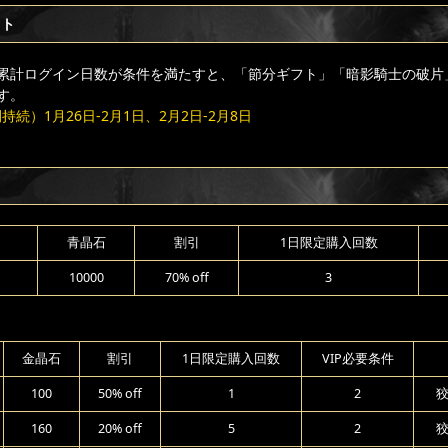
フト
累計ログイン日数が条件を満たすと、「節分ギフト」「暗影騎士の破片
す。
続）1月26日-2月1日、2月2日-2月8日
青晶石
割引
1日限定購入回数
1
10000
70% off
3
金晶石
割引
1日限定購入回数
VIP必要条件
100
50% off
1
2
狡
160
20% off
5
2
狡