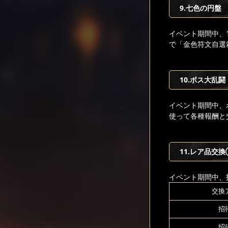
9.七色の円盤
イベント期間中、
で「金色符文自選
10.ボス大乱闘
イベント期間中、
使って各種報酬と
11.レア品交
イベント期間中、
交換
招
招