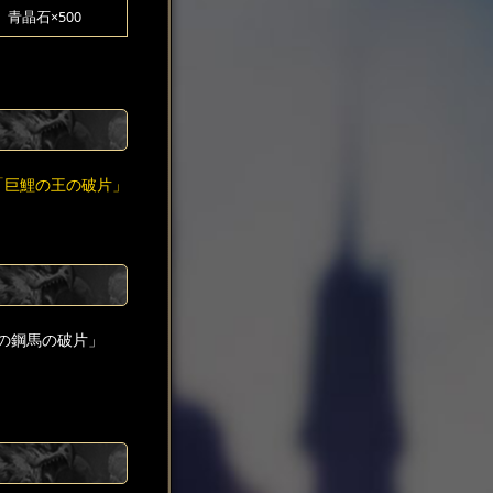
青晶石×500
「巨鯉の王の破片」
の鋼馬の破片」