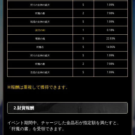
狩りの女神の破片
5
1.99%
狩魔の書
2
7.98%
戦場の女神の破片
5
1.99%
諸刃の剣
1
0.18%
竜騎の魂
5
22.93%
狩魔石
5
14.96%
狩りの女神の破片
5
1.99%
狩魔の書
2
7.98%
百花の女神の破片
5
1.99%
※報酬は重複して獲得できます。
2.財貨報酬
イベント期間中、チャージした金晶石が指定額を満たすと、
「狩魔の書」を受領できます。