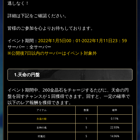
逃しなく！
詳細は下記をご確認ください。
皆様のご参加を心よりお待ちしております。
イベント期間：
2022年1月5日00：01-2022年1月11日23：59
サーバー：全サーバー
※公開後7日以内のサーバーはイベント対象外
1.天命の円盤
イベント期間中、260金晶石をチャージするたびに、天命の円
盤を回すチャンスが１回獲得できます。回すと、一定の確率で
以下のレア報酬を獲得できます。
アイテム
数量
確率
永遠の槍
1
0.11%
女神の魂
5
22.93%
狩魔石
5
14.96%