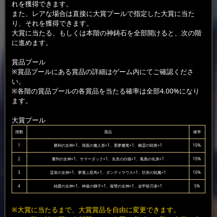
れを獲得できます。
また、レアな場合は直接に大賞プールで指定した大賞に当た
り、それを獲得できます。
大賞に当たる、もしくは本階の神鋳石を全部開けると、次の階
に進めます。
賞品プール
※賞品プールにある賞品の詳細はゲーム内にてご確認くださ
い。
※各階の賞品プールの各賞品を当たる確率は全部4.00%になり
ます。
大賞プール
階数
賞品
確率
1
勝利の女神×1、両面の魔人形×1、悪夢魔竜×1、幽霊の戦将×1
10%
2
審判の女神×1、サマーダック×1、先見の白猫×1、鳳凰の化身×1
10%
3
霊泉の女神×1、夢運ぶ星馬×1、ダンディマウス×1、巨斧の戦魔×1
10%
4
純愛の女神×1、神速の獅子×1、復讐の女神×1、金甲斩刃者×1
5%
※大賞に当たるまで、大賞賞品を自由に変更できます。