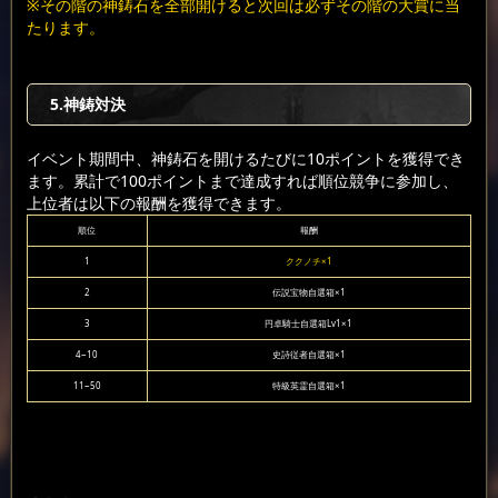
※その階の神鋳石を全部開けると次回は必ずその階の大賞に当
たります。
5.神鋳対決
イベント期間中、神鋳石を開けるたびに10ポイントを獲得でき
ます。累計で100ポイントまで達成すれば順位競争に参加し、
上位者は以下の報酬を獲得できます。
順位
報酬
1
ククノチ×1
2
伝説宝物自選箱×1
3
円卓騎士自選箱Lv1×1
4~10
史詩従者自選箱×1
11~50
特級英霊自選箱×1