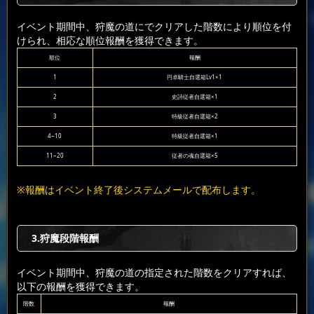
イベント期間中、狩魔の道にでクリアした階数により順位を付
けられ、相応な順位報酬を獲得できます。
順位
報酬
1
円卓騎士自選箱Lv1×1
2
史詩従者自選箱×1
3
特級従者自選箱×2
4~10
特級従者自選箱×1
11~20
従者の魂自選箱×5
※報酬はイベント終了後システムメールで配布します。
3.狩魔段階報酬
イベント期間中、狩魔の道の指定された階数をクリアすれば、
以下の報酬を獲得できます。
階数
報酬