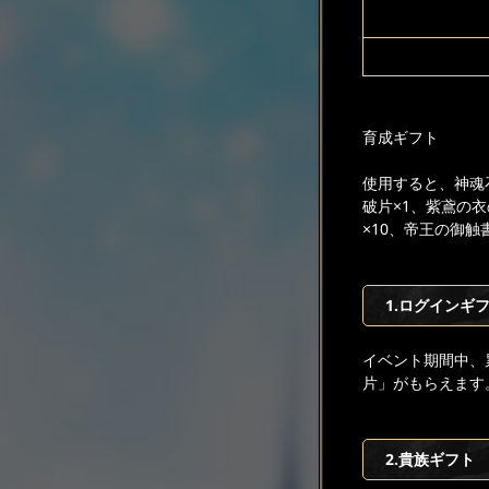
育成ギフト
使用すると、神魂石
破片×1、紫鳶の衣
×10、帝王の御触
1.ログインギ
イベント期間中、
片」がもらえます
2.貴族ギフト