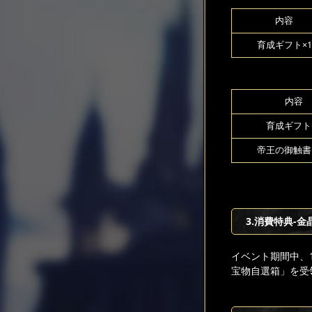
内容
育成ギフト×1
内容
育成ギフト
帝王の御触書×
3.消費特典-金
イベント期間中、
宝物自選箱」を受