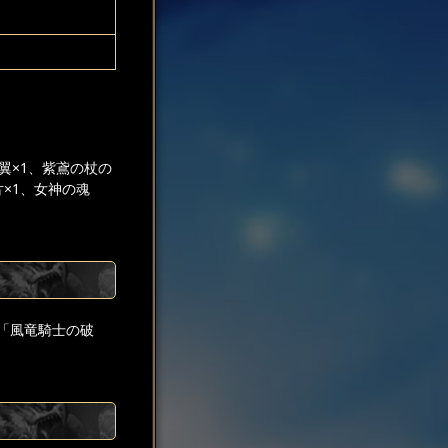
翼×1、紫鳶の杖の
片×1、女神の魂
「風竜騎士の破