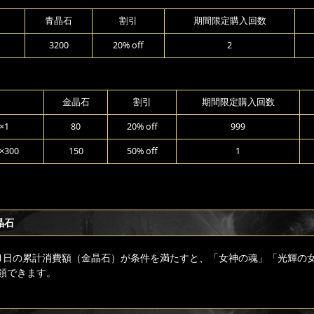
青晶石
割引
期間限定購入回数
3200
20% off
2
金晶石
割引
期間限定購入回数
×1
80
20% off
999
300
150
50% off
1
晶石
1日の累計消費額（金晶石）が条件を満たすと、「女神の魂」「光輝の
領できます。