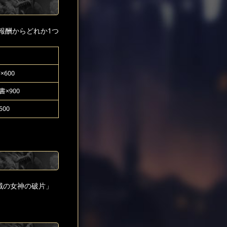
報酬からどれか1つ
600
×900
00
域の女神の破片」