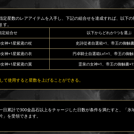
指定星数のレアアイテムを入手し、下記の組合せを達成すれば、以下の
ます。
指定組合せ
以下からどれか1つを選ぶ
の女神+1星紫鳶の杖
史詩従者自選箱×1、帝王の御触書×
の女神+1星紫鳶の衣
円卓騎士自選箱Lv1×1、帝王の御触書
の女神+1星紫鳶の翼
霊泉の女神×1、帝王の御触書×15
して使用すると星数を上げることができる。
ジ
一日累計で300金晶石以上をチャージした日数が条件を満たすと、「氷
片」を受領できます。