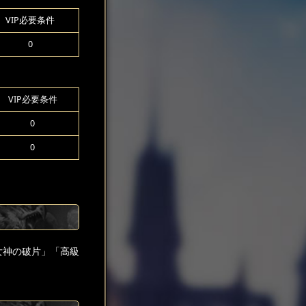
VIP必要条件
0
VIP必要条件
0
0
女神の破片」「高級