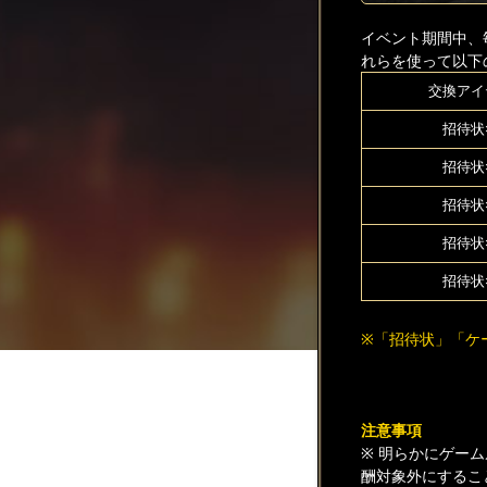
イベント期間中、
れらを使って以下
交換アイ
招待状
招待状
招待状
招待状
招待状
※「招待状」「ケ
注意事項
※ 明らかにゲー
酬対象外にするこ