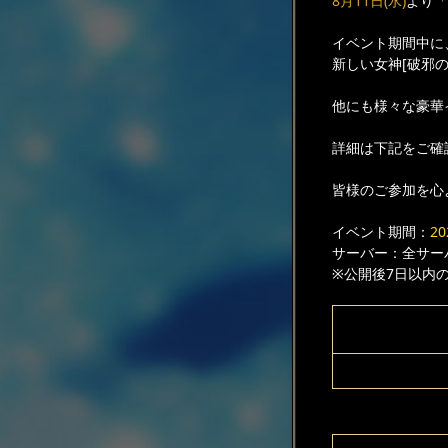
8月11日(水)
より「
イベント期間中に
新しい女神[破邪の
他にも様々な豪華
詳細は下記をご確
皆様のご参加を心
イベント期間：
2
サーバー：全サー
※公開後7日以内