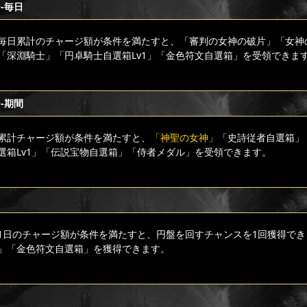
-毎日
毎日累計のチャージ額が条件を満たすと、「審判の女神の破片」「女神
「深淵騎士」「円卓騎士自選箱Lv1」「金色符文自選箱」を受領できま
-期間
累計チャージ額が条件を満たすと、
「神聖の女神」
「史詩従者自選箱」
選箱Lv1」「伝説宝物自選箱」「侍者メダル」を受領できます。
1日のチャージ額が条件を満たすと、円盤を回すチャンスを1回獲得でき
」「金色符文自選箱」を獲得できます。