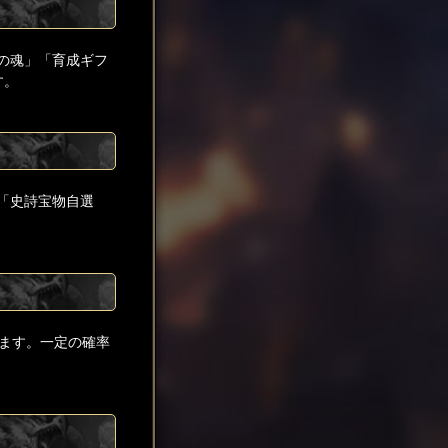
の魂」「育成ギフ
す。
「史詩宝物自選
ます。一定の確率