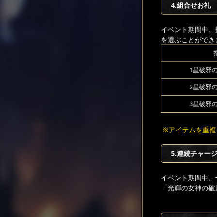
4.組合せお礼
イベント期間中、
を選ぶことができ
1星破邪
2星破邪
3星破邪
※アイテムを重複
5.連続チャー
イベント期間中、
「光輝の女神の破