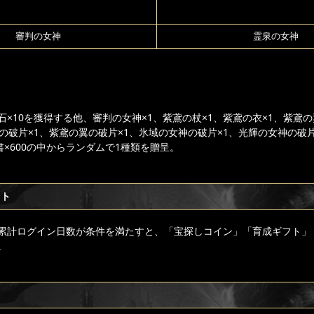
審判の女神
霊泉の女神
×10を獲得する他、審判の女神×1、紫鳶の杖×1、紫鳶の衣×1、紫鳶の
の破片×1、紫鳶の翼の破片×1、氷域の女神の破片×1、光輝の女神の破
書×600の中からランダムで1種類を贈呈。
フト
累計ログイン日数が条件を満たすと、「宝探しコイン」「育成ギフト」
。