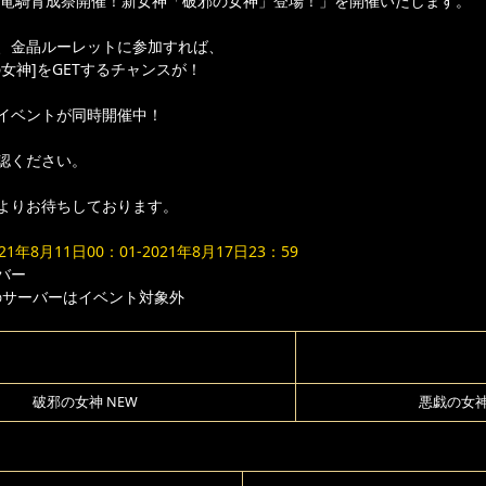
竜騎育成祭開催！新女神「破邪の女神」登場！」を開催いたします。
、金晶ルーレットに参加すれば、
女神]をGETするチャンスが！
イベントが同時開催中！
認ください。
よりお待ちしております。
021年8月11日00：01-2021年8月17日23：59
バー
のサーバーはイベント対象外
破邪の女神 NEW
悪戯の女