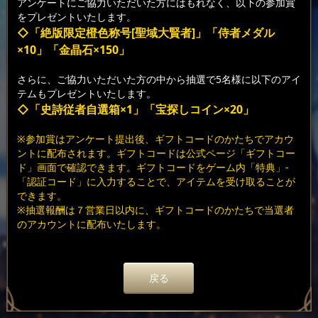
アンケートにご協力いただいた方にはもれなく、以下の参加賞
をプレゼントいたします。
◇「絶版限定
橙色称号
[
聖域大賢者
]
」「
侍者メダル
×10
」「金晶石
×150
」
さらに、ご協力いただいた方の中から抽選で5名様に以下のアイ
テムもプレゼントいたします。
◇「史詩従者自選箱×1
」「
宝探しコイン×20
」
※参加賞はアンケート提出後、ギフトコードのかたちでアカウ
ントに配布されます。ギフトコードは公式ページ「ギフトコー
ド」画面で確認できます。ギフトコードをゲーム内「特典」-
「認証コード」に入力することで、アイテムを受け取ることが
できます。
※抽選報酬は７営業日以内に、ギフトコードのかたちで当選者
のアカウントに配布いたします。
戻る