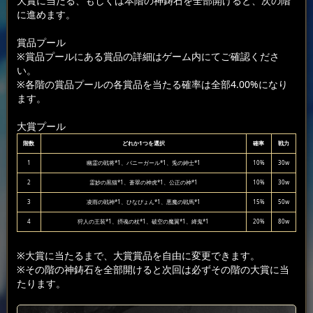
大賞に当たる、もしくは本階の神鋳石を全部開けると、次の階
に進めます。
賞品プール
※賞品プールにある賞品の詳細はゲーム内にてご確認くださ
い。
※各階の賞品プールの各賞品を当たる確率は全部4.00%になり
ます。
大賞プール
階数
どれか1つを選択
確率
戦力
1
幽霊の戦将*1、バニーガール*1、兎の紳士*1
10%
30w
2
霊妙の黒猫*1、蒼翠の神虎*1、公正の神*1
10%
30w
3
凌雨の戦神*1、ひなぴょん*1、悪魔の戦馬*1
15%
50w
4
狩人の王装*1、摂魂の杖*1、破空の魔翼*1、絳鬼*1
20%
80w
※大賞に当たるまで、大賞賞品を自由に変更できます。
※その階の神鋳石を全部開けると次回は必ずその階の大賞に当
たります。