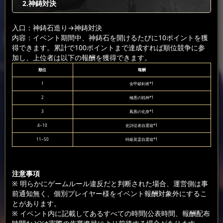
2.神鋳対決
入口：神鋳石造り
→神鋳対決
内容：イベント期間中、神鋳石を開けるたびに10ポイントを獲
得できます。累計で100ポイントまで達成すれば順位競争に参
加し、上位者は以下の報酬を獲得できます。
順位
報酬
1
金甲破剣者*1
2
極悪の戦神*1
3
鳳凰の化身*1
4~10
史詩従者自選箱*1
11~50
特級英霊自選箱*1
注意事項
※ 明らかにゲームルール違反だと判断された場合、運営側は事
前通知無く、個別プレイヤー様をイベント報酬対象外にするこ
とがあります。
※ イベント内に記載してあるすべての時間(公表時間、報酬配布