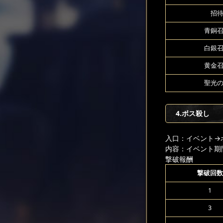
招待
青銅召
白銀召
黄金召
聖光の
4.ボス殺し
入口：イベント
→
内容：イベント期
撃破報酬
撃破回数
1
3