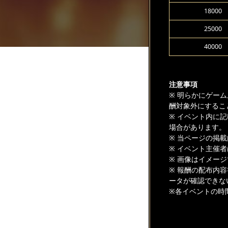
18000
25000
40000
注意事項
※ 明らかにゲー
酬対象外にするこ
※ イベント内に
場合があります。
※ 当ページの掲
※ イベント主催
※ 画像はイメー
※ 報酬の配布内
ータが確認できな
※各イベントの時