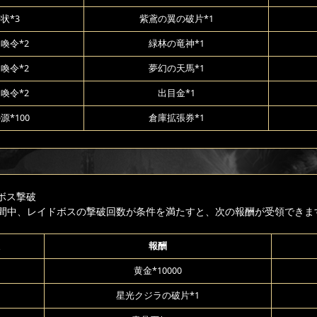
状*3
紫鳶の翼の破片*1
喚令*2
緑林の竜神*1
喚令*2
夢幻の天馬*1
喚令*2
出目金*1
源*100
倉庫拡張券*1
ボス撃破
間中、レイドボスの撃破回数が条件を満たすと、次の報酬が受領できま
報酬
黄金*10000
星光クジラの破片*1