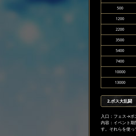
500
1200
2200
3500
5400
7400
10000
13000
2.ボス大乱闘
入口：フェス
→ボ
内容：イベント期
す。それらを使っ