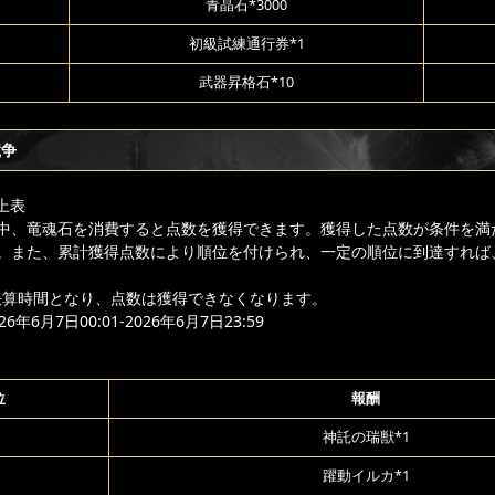
青晶石*3000
初級試練通行券*1
武器昇格石*10
競争
上表
中、竜魂石を消費すると点数を獲得できます。獲得した点数が条件を満
。また、累計獲得点数により順位を付けられ、一定の順位に到達すれば
は決算時間となり、点数は獲得できなくなります。
年6月7日00:01-2026年6月7日23:59
位
報酬
神託の瑞獣*1
躍動イルカ*1