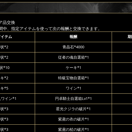
ア品交換
間中、指定アイテムを使って次の報酬と交換できます。
アイテム
報酬
期
状*2
青晶石*4000
状*2
従者の魂自選箱*1
状*10
ケーキ*1
キ*2
特級宝物自選箱*1
キ*5
ワイン*1
,ワイン*1
円卓騎士自選箱Lv1*1
状*3
星光クジラの破片*1
状*3
紫鳶の衣の破片*1
状*3
紫鳶の杖の破片*1