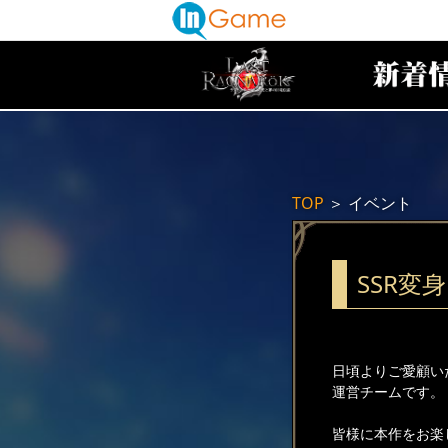
TOP
＞
イベント
SSR変
日頃よりご愛顧い
運営チームです。
皆様に本作をお楽