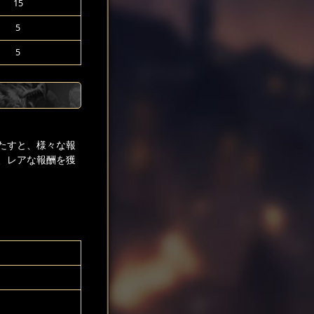
15
5
5
たすと、様々な報
、レアな報酬を獲