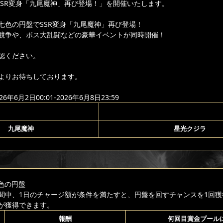
「SSR変身「九尾魔神」再び登場！」を開催いたします。
七色の円盤でSSR変身「九尾魔神」再び登場！
競争や、ボス大乱闘などの豪華イベントが同時開催！
認ください。
よりお待ちしております。
年6月2日00:01-2026年6月8日23:59
九尾魔神
星光クジラ
色の円盤
間中、1日のチャージ額が条件を満たすと、円盤を回すチャンスを1回獲
が獲得できます。
報酬
何回目賞金プール