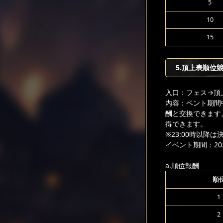
5
10
15
5.頂上表順位
入口：フェス
→頂
内容：ベント期間
酬と交換できます
得できます。
※23:00時以降
イベント期間：2026
a.順位報酬
順
1
2