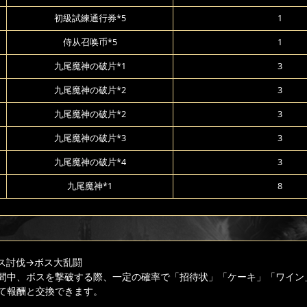
初級試練通行券*5
1
侍从召唤币*5
1
九尾魔神の破片*1
3
九尾魔神の破片*2
3
九尾魔神の破片*2
3
九尾魔神の破片*3
3
九尾魔神の破片*4
3
九尾魔神*1
8
ス討伐
→ボス大乱闘
間中、ボスを撃破する際、一定の確率で「招待状」「ケーキ」「ワイン
て報酬と交換できます。