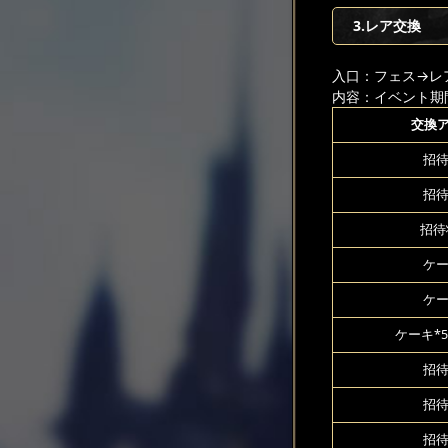
3.レア交換
入口：フェス
→レ
内容：イベント期
交換
招待
招待
招待
ケー
ケー
ケーキ*5
招待
招待
招待