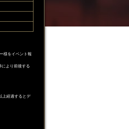
ー様をイベント報
捗により前後する
以上経過するとデ