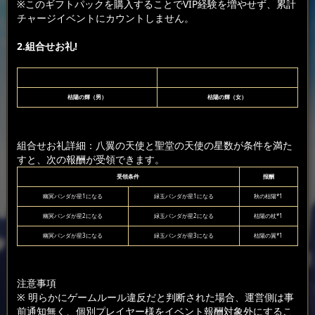
※このギフトパックを購入することでVIP経験を増やせず、累計
チャージイベントにカウントしません。
2.組合せお礼!
枯陽の輝（男）
枯陽の輝（女）
組合せお礼詳細：八翼の天使と聖堂の天使の星数が条件を満た
すと、次の報酬が受領できます。
受領条件
报酬
幽冥パンダが星1になる
緑玉パンダが星1になる
秋の枯陽*1
幽冥パンダが星2になる
緑玉パンダが星2になる
枯陽の杖*1
幽冥パンダが星3になる
緑玉パンダが星3になる
枯陽の翼*1
注意事項
※ 明らかにゲームルール違反だと判断された場合、運営側は事
前通知無く、個別プレイヤー様をイベント報酬対象外にするこ