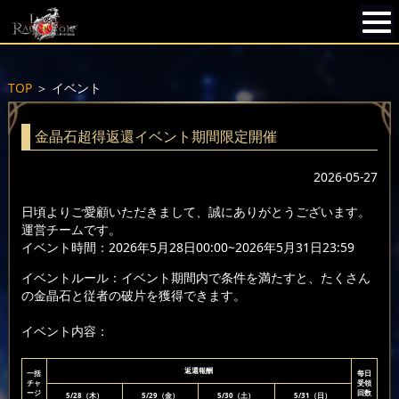
TOP
＞
イベント
金晶石超得返還イベント期間限定開催
2026-05-27
日頃よりご愛顧いただきまして、誠にありがとうございます。
運営チームです。
イベント時間：2026年5月28日00:00~2026年5月31日23:59
イベントルール：イベント期間内で条件を満たすと、たくさん
の金晶石と従者の破片を獲得できます。
イベント内容：
返還報酬
一括
每日
チャ
受領
ージ
回数
5/28（木）
5/29（金）
5/30（土）
5/31（日）