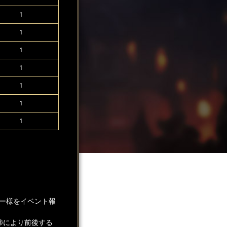
1
1
1
1
1
1
1
ー様をイベント報
捗により前後する