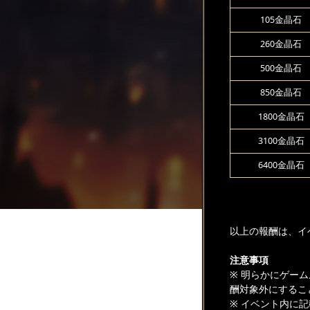
105金晶石
260金晶石
500金晶石
850金晶石
1800金晶石
3100金晶石
6400金晶石
以上の報酬は、イ
注意事項
※ 明らかにゲー
酬対象外にするこ
※ イベント内に