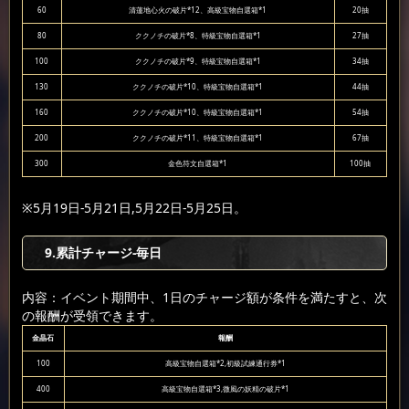
60
清蓮地心火の破片*12、高級宝物自選箱*1
20抽
80
ククノチの破片*8、特級宝物自選箱*1
27抽
100
ククノチの破片*9、特級宝物自選箱*1
34抽
130
ククノチの破片*10、特級宝物自選箱*1
44抽
160
ククノチの破片*10、特級宝物自選箱*1
54抽
200
ククノチの破片*11、特級宝物自選箱*1
67抽
300
金色符文自選箱*1
100抽
※5月19日-5月21日,5月22日-5月25日。
9
.累計チャージ-毎日
内容：イベント期間中、1日のチャージ額が条件を満たすと、次
の報酬が受領できます。
金晶石
報酬
100
高級宝物自選箱*2,初級試練通行券*1
400
高級宝物自選箱*3,微風の妖精の破片*1