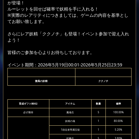
が登場！
ルーレットを回せば確率で妖精を手に入れる！
※実際のレアリティにつきましては、ゲームの内容を基準とし
てお願い致します。
さらにレア妖精「ククノチ」も登場！イベント参加で迎え入れ
よう！
皆様のご参加を心よりお待ちしております。
イベント期間：2026年5月19日00:01-2026年5月25日23:59
微風の妖精
ククノチ
育成ギフトB002
アイテム
数量
確率
必ず獲得
魔魂石
5
100.00%
妖精の魂
1
80.00%
1段従者専属宝箱
1
5.20%
狩魔石
5
3.80%