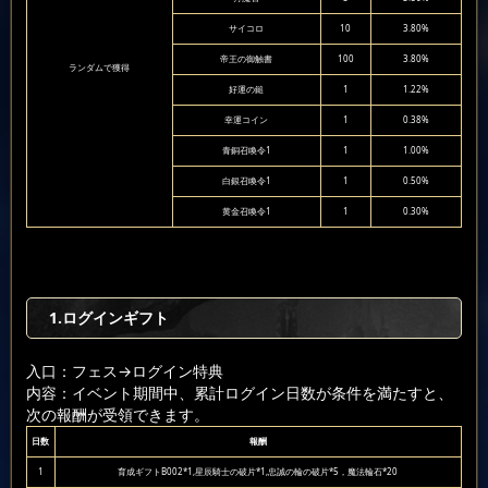
サイコロ
10
3.80%
帝王の御触書
100
3.80%
ランダムで獲得
好運の鎚
1
1.22%
幸運コイン
1
0.38%
青銅召喚令1
1
1.00%
白銀召喚令1
1
0.50%
黄金召喚令1
1
0.30%
1.ログインギフト
入口：フェス
→ログイン特典
内容：イベント期間中、累計ログイン日数が条件を満たすと、
次の報酬が受領できます。
日数
報酬
1
育成ギフトB002*1,星辰騎士の破片*1,忠誠の輪の破片*5，魔法輪石*20