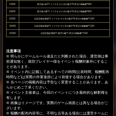
15000
星天使の剣*1,ファラオ·チビ犬の破片*5,帝王の御触書*900
20000
星天使の翼*1,ファラオ·チビ犬の破片*5,帝王の御触書*900
25000
伝説宝物自選箱*1,ファラオ·チビ犬の破片*6,帝王の御触書*1200
35000
伝説宝物自選箱*1,ファラオ·チビ犬の破片*6,帝王の御触書*1200
55000
伝説宝物自選箱*1,夜空の輪*1,帝王の御触書*1500
注意事項
※ 明らかにゲームルール違反だと判断された場合、運営側は事
前通知無く、個別プレイヤー様をイベント報酬対象外にするこ
とがあります。
※ イベント内に記載してあるすべての時間(公表時間、報酬配布
時間など)は実際の作業進捗により前後する場合があります。
※ 当ページの掲載内容は予告なく変更することがあります。あ
らかじめご了承ください。
※ イベント主催者は、今回のイベントにつき最終的な解釈権を
有します。
※ 画像はイメージです。実際のゲーム画面とは異なる場合がご
ざいます。
※ 報酬の配布内容等に、不明な点等ある場合には運営チームに