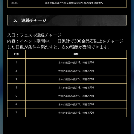
30000
眠森の輪の破片*30,至高指輪宝箱*1,异界战争討伐書*2
5. 連続チャージ
入口：フェス
→連続チャージ
内容：イベント期間中、一日累計で300金晶石以上をチャージ
した日数が条件を満たすと、次の報酬が受領できます。
日数
報酬
1
古木の葉霊の破片*6、狩魔石*10
2
古木の葉霊の破片*6、狩魔石*10
3
古木の葉霊の破片*6、狩魔石*10
4
古木の葉霊の破片*6、狩魔石*10
5
古木の葉霊の破片*6、狩魔石*10
6
古木の葉霊の破片*6、狩魔石*20
7
古木の葉霊の破片*6、狩魔石*20