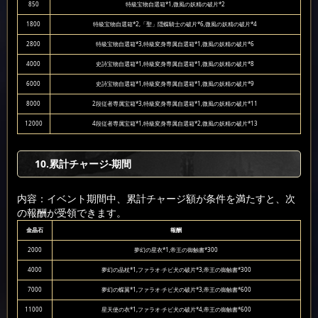
850
特級宝物自選箱*1,微風の妖精の破片*2
1800
特級宝物自選箱*2,「聖」隠蝶騎士の破片*6,微風の妖精の破片*4
2800
特級宝物自選箱*3,特級変身専属自選箱*1,微風の妖精の破片*6
4000
史詩宝物自選箱*1,特級変身専属自選箱*1,微風の妖精の破片*8
6000
史詩宝物自選箱*1,特級変身専属自選箱*1,微風の妖精の破片*9
8000
2段従者専属宝箱*3,特級変身専属自選箱*1,微風の妖精の破片*11
12000
4段従者専属宝箱*1,特級変身専属自選箱*2,微風の妖精の破片*13
10
.累計チャージ-期間
内容：イベント期間中、累計チャージ額が条件を満たすと、次
の報酬が受領できます。
金晶石
報酬
2000
夢幻の星衣*1,帝王の御触書*300
4000
夢幻の晶杖*1,ファラオ·チビ犬の破片*3,帝王の御触書*300
7000
夢幻の蝶翼*1,ファラオ·チビ犬の破片*3,帝王の御触書*600
11000
星天使の衣*1,ファラオ·チビ犬の破片*4,帝王の御触書*600