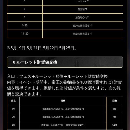
1
りっちゃん*1
2
黄玉猫*1
3
清蓮地心火*1
4~10
史詩宝物自選箱*1
11~20
特級宝物自選箱*1
※5月19日-5月21日,5月22日-5月25日。
8.ルーレット財貨値交換
入口：フェス
→ルーレット順位
→ルーレット財貨値交換
内容：イベント期間中、帝王の御触書を100個消費すれば1財貨
値を獲得できます。累積した財貨値が条件を満たすと、次の報
酬と交換できます。
得点
報酬
回数
10
清蓮地心火の破片*5、高級宝物自選箱*1
4抽
20
清蓮地心火の破片*9、高級宝物自選箱*1
7抽
40
清蓮地心火の破片*10、高級宝物自選箱*1
14抽