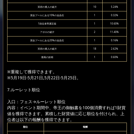
冥府の番人の破片
10
5.24%
賞金プールにある10%の金晶石
1
0.32%
1段従者専属宝箱
1
10.60%
アポロの破片
2
11.40%
賞金プールにある20%の金晶石
1
0.16%
冥府の番人の破片
18
2.62%
微風の妖精
1
0.60%
※重複して獲得できます。
※5月19日-5月21日,5月22日-5月25日。
7.ルーレット順位
入口：フェス
→ルーレット順位
内容：イベント期間中、帝王の御触書を100個消費すれば1財貨
値を獲得できます。累積した財貨値に応じ順位を付けられ、上
位者は以下の報酬を獲得できます。
順位
報酬