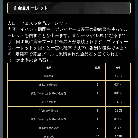
6.金晶ルーレット
入口：フェス
→金晶ルーレット
内容：イベント期間中、プレイヤーは帝王の御触書を使ってル
ーレットを回すことが出来ます。青ゲージが100%になるまで
は、回す度に賞金プールに金晶石が累積されます。プレイヤー
はルーレットを回すと一定の確率で以下の報酬を獲得できます
※一定確率で賞金プールに累積された金晶石を当てられます
（一定比率の金晶石）。
報酬
数量
確率
妖精の魂
10
18.72%
微風の妖精の破片
2
6.31%
賞金プールにある50%の金晶石
1
0.05%
アポロの破片
2
11.40%
1段従者専属宝箱
1
10.60%
賞金プールにある30%の金晶石
1
0.10%
微風の妖精の破片
5
3.16%
妖精の魂
10
18.72%