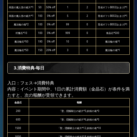
両面の魔人形の破片*1
50
50% off
1
2
育成ギフトB002(おまけ)*1
両面の魔人形の破片*1
100
0% off
5
2
育成ギフトB002(おまけ)*1
魔法輪の魂*2
100
0% off
99
0
育成ギフトB002(おまけ)*1
狩魔石*10
100
0% off
999
0
青晶石*500
魔法輪石*50
190
0% off
10
0
魔法輪の魂*1
魔法輪石*50
150
20% off
3
0
魔法輪の魂*1
3.消費特典-毎日
入口：フェス
→消費特典
内容：イベント期間中、1日の累計消費額（金晶石）が条件を満
たすと、次の報酬が受領できます。
金晶石
報酬
200
「聖」隠蝶騎士の破片*3,妖精の魂*3
600
「聖」隠蝶騎士の破片*6,妖精の魂*5
1500
「聖」隠蝶騎士の破片*12,妖精の魂*10
3000
「聖」隠蝶騎士の破片*18,妖精の魂*15