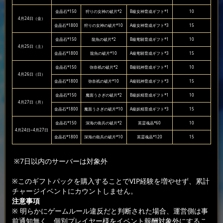
金晶石*150
狩りの女神の破片*2
B級女神育成ギフト*1
10
4月24日（金）
金晶石*1800
狩りの女神の破片*10
A級女神育成ギフト*3
15
金晶石*150
龍魚の破片*2
B級竜騎育成ギフト*1
10
4月25日（土）
金晶石*1800
龍魚の破片*10
A級竜騎育成ギフト*3
15
金晶石*150
弥奈祇の破片*2
B級戦神育成ギフト*1
10
4月26日（日）
金晶石*1800
弥奈祇の破片*10
A級戦神育成ギフト*3
15
金晶石*150
魔面うさぎの破片*2
B級妖精育成ギフト*1
10
4月27日（月）
金晶石*1800
魔面うさぎの破片*10
A級妖精育成ギフト*3
15
金晶石*150
深海の衛兵の破片*2
英霊魂晶*60
10
4月24日~4月27日
金晶石*1800
深海の衛兵の破片*10
英霊魂晶*120
15
※7日以内のサーバーは対象外
※このギフトパックを購入することでVIP経験を増やせず、累計
チャージイベントにカウントしません。
注意事項
※ 明らかにゲームルール違反だと判断された場合、運営側は事
前通知無く、個別プレイヤー様をイベント報酬対象外にするこ